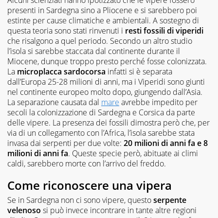
presenti in Sardegna sino a Pliocene e si sarebbero poi
estinte per cause climatiche e ambientali. A sostegno di
questa teoria sono stati rinvenuti i
resti fossili di viperidi
che risalgono a quel periodo. Secondo un altro studio
l’isola si sarebbe staccata dal continente durante il
Miocene, dunque troppo presto perché fosse colonizzata.
La
microplacca sardocorsa
infatti si è separata
dall’Europa 25-28 milioni di anni, ma i Viperidi sono giunti
nel continente europeo molto dopo, giungendo dall’Asia.
La separazione causata dal
mare
avrebbe impedito per
secoli la colonizzazione di Sardegna e Corsica da parte
delle vipere. La presenza dei fossili dimostra però che, per
via di un collegamento con l’Africa, l’isola sarebbe stata
invasa dai serpenti per due volte:
20 milioni di anni fa e 8
milioni di anni fa
. Queste specie però, abituate ai climi
caldi, sarebbero morte con l’arrivo del freddo.
Come riconoscere una vipera
Se in Sardegna non ci sono vipere, questo
serpente
velenoso
si può invece incontrare in tante altre regioni