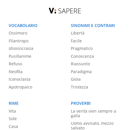
SAPERE
VOCABOLARIO
SINONIMI E CONTRARI
Ossimoro
Libertà
Filantropo
Facile
Idiosincrasia
Pragmatico
Pusillanime
Conoscenza
Refuso
Riassunto
Neofita
Paradigma
Iconoclasta
Gioia
Apotropaico
Tristezza
RIME
PROVERBI
Vita
La verità vien sempre a
galla
Sole
Uomo avvisato, mezzo
Casa
salvato