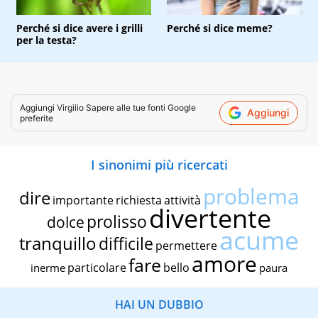
Perché si dice avere i grilli
Perché si dice meme?
per la testa?
Aggiungi
Virgilio Sapere
alle tue fonti Google
Aggiungi
preferite
I sinonimi più ricercati
problema
dire
importante
richiesta
attività
divertente
prolisso
dolce
acume
tranquillo
difficile
permettere
amore
fare
particolare
bello
inerme
paura
HAI UN DUBBIO