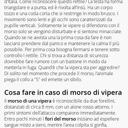
d’Italia. Come riconoscere questo rettile? La testa ha forma
triangolare e a punta, ed è rivolta all’insù. Ha un corpo
tozzo e una coda corta che si restringe in modo brusco. I
movimenti sono lenti e gli occhi sono caratterizzati da
pupille verticali. Solitamente le vipere si difendono con il
morso solo se vengono disturbate e si sentono minacciate.
Quando se ne avvista una la prima cosa da fare è non
lasciarsi prendere dal panico e mantenere la calma il più
possibile. Per prima cosa bisogna fermarsi e tenere sotto
controllo l rettile. Chi si trova a distanza di sicurezza
dovrebbe fare rumore con un bastone in modo da
metterla in fuga. Quand’è che la vipera sta per aggredire?
Di solito nel momento che procede il morso, l’animale
piega il collo a "S" ed emette un sibilo.
Cosa fare in caso di morso di vipera
Il
morso di una vipera
è riconoscibile da due forellini,
distanziati di circa 8 mm, con un alone rosso attorno. I
primi sintomi dell’attacco compaiono immediatamente.
Entro pochi minuti i
fori del morso
iniziano ad espellere
sangue misto a siero, mentre l’area colpita si gonfia,