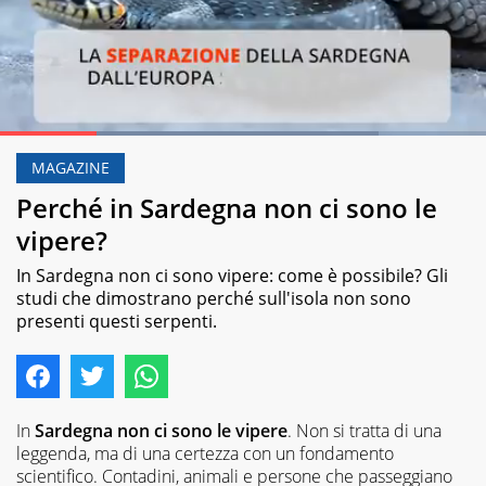
Loaded
:
77.92%
MAGAZINE
Pause
Unmute
Perché in Sardegna non ci sono le
vipere?
In Sardegna non ci sono vipere: come è possibile? Gli
studi che dimostrano perché sull'isola non sono
presenti questi serpenti.
In
Sardegna non ci sono le vipere
. Non si tratta di una
leggenda, ma di una certezza con un fondamento
scientifico. Contadini, animali e persone che passeggiano