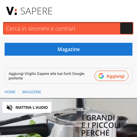
SAPERE
Aggiungi
Virgilio Sapere
alle tue fonti Google
Aggiungi
preferite
HOME
MAGAZINE
Audio
RIATTIVA L'AUDIO