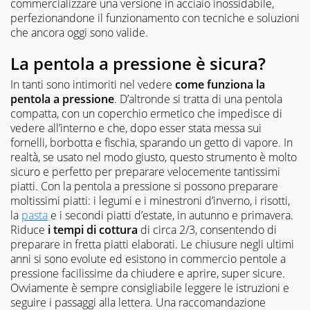
commercializzare una versione in acciaio inossidabile,
perfezionandone il funzionamento con tecniche e soluzioni
che ancora oggi sono valide.
La pentola a pressione è sicura?
In tanti sono intimoriti nel vedere
come funziona la
pentola a pressione
. D’altronde si tratta di una pentola
compatta, con un coperchio ermetico che impedisce di
vedere all’interno e che, dopo esser stata messa sui
fornelli, borbotta e fischia, sparando un getto di vapore. In
realtà, se usato nel modo giusto, questo strumento è molto
sicuro e perfetto per preparare velocemente tantissimi
piatti. Con la pentola a pressione si possono preparare
moltissimi piatti: i legumi e i minestroni d’inverno, i risotti,
la
pasta
e i secondi piatti d’estate, in autunno e primavera.
Riduce
i tempi di cottura
di circa 2/3, consentendo di
preparare in fretta piatti elaborati. Le chiusure negli ultimi
anni si sono evolute ed esistono in commercio pentole a
pressione facilissime da chiudere e aprire, super sicure.
Ovviamente è sempre consigliabile leggere le istruzioni e
seguire i passaggi alla lettera. Una raccomandazione