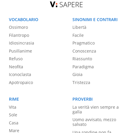
SAPERE
VOCABOLARIO
SINONIMI E CONTRARI
Ossimoro
Libertà
Filantropo
Facile
Idiosincrasia
Pragmatico
Pusillanime
Conoscenza
Refuso
Riassunto
Neofita
Paradigma
Iconoclasta
Gioia
Apotropaico
Tristezza
RIME
PROVERBI
Vita
La verità vien sempre a
galla
Sole
Uomo avvisato, mezzo
Casa
salvato
Mare
Una rondine non fa