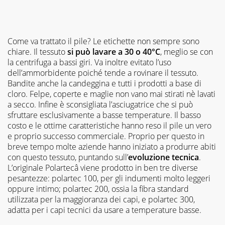
Come va trattato il pile? Le etichette non sempre sono
chiare. Il tessuto
si può lavare a 30 o 40°C
, meglio se con
la centrifuga a bassi giri. Va inoltre evitato l’uso
dell’ammorbidente poiché tende a rovinare il tessuto.
Bandite anche la candeggina e tutti i prodotti a base di
cloro. Felpe, coperte e maglie non vano mai stirati nè lavati
a secco. Infine è sconsigliata l’asciugatrice che si può
sfruttare esclusivamente a basse temperature. Il basso
costo e le ottime caratteristiche hanno reso il pile un vero
e proprio successo commerciale. Proprio per questo in
breve tempo molte aziende hanno iniziato a produrre abiti
con questo tessuto, puntando sull’
evoluzione tecnica
.
L’originale Polartecâ viene prodotto in ben tre diverse
pesantezze: polartec 100, per gli indumenti molto leggeri
oppure intimo; polartec 200, ossia la fibra standard
utilizzata per la maggioranza dei capi, e polartec 300,
adatta per i capi tecnici da usare a temperature basse.