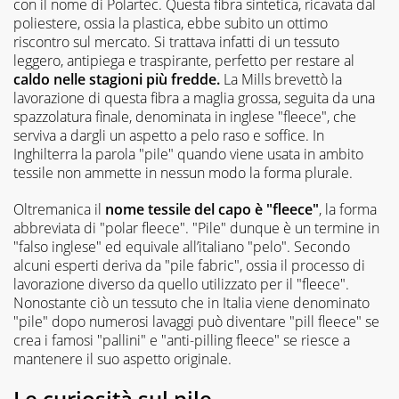
con il nome di Polartec. Questa fibra sintetica, ricavata dal
poliestere, ossia la plastica, ebbe subito un ottimo
riscontro sul mercato. Si trattava infatti di un tessuto
leggero, antipiega e traspirante, perfetto per restare al
caldo nelle stagioni più fredde.
La Mills brevettò la
lavorazione di questa fibra a maglia grossa, seguita da una
spazzolatura finale, denominata in inglese "fleece", che
serviva a dargli un aspetto a pelo raso e soffice. In
Inghilterra la parola "pile" quando viene usata in ambito
tessile non ammette in nessun modo la forma plurale.
Oltremanica il
nome tessile del capo è "fleece"
, la forma
abbreviata di "polar fleece". "Pile" dunque è un termine in
"falso inglese" ed equivale all’italiano "pelo". Secondo
alcuni esperti deriva da "pile fabric", ossia il processo di
lavorazione diverso da quello utilizzato per il "fleece".
Nonostante ciò un tessuto che in Italia viene denominato
"pile" dopo numerosi lavaggi può diventare "pill fleece" se
crea i famosi "pallini" e "anti-pilling fleece" se riesce a
mantenere il suo aspetto originale.
Le curiosità sul pile