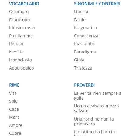
VOCABOLARIO
SINONIMI E CONTRARI
Ossimoro
Libertà
Filantropo
Facile
Idiosincrasia
Pragmatico
Pusillanime
Conoscenza
Refuso
Riassunto
Neofita
Paradigma
Iconoclasta
Gioia
Apotropaico
Tristezza
RIME
PROVERBI
Vita
La verità vien sempre a
galla
Sole
Uomo avvisato, mezzo
Casa
salvato
Mare
Una rondine non fa
primavera
Amore
Il mattino ha l'oro in
Cuore