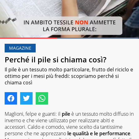
Loaded
:
99.27%
MAGAZINE
Pause
Unmute
Perché il pile si chiama così?
Il pile è un tessuto molto particolare, frutto del riciclo e
ottimo per i mesi più freddi: scopriamo perché si
chiama così
Maglioni, felpe e guanti: il
pile
è un tessuto molto diffuso in
inverno e che viene utilizzato per realizzare abiti e
accessori. Caldo e comodo, viene scelto da tantissime
persone che ne apprezzano
le qualità e le performance
.