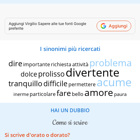
Aggiungi
Virgilio Sapere
alle tue fonti Google
Aggiungi
preferite
I sinonimi più ricercati
problema
dire
importante
richiesta
attività
divertente
prolisso
dolce
acume
tranquillo
difficile
permettere
amore
fare
particolare
bello
inerme
paura
HAI UN DUBBIO
come si scrive
Si scrive d'orato o dorato?