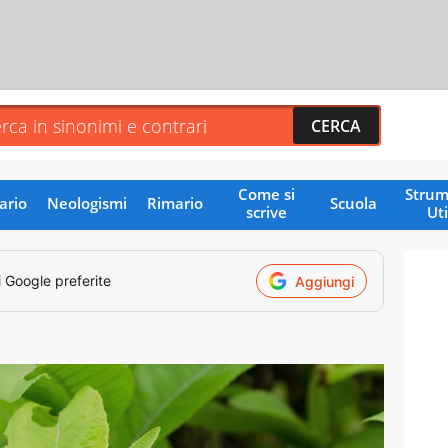
Come si
Strum
ario
Neologismi
Rimario
Scuola
scrive
Uti
i Google preferite
Aggiungi