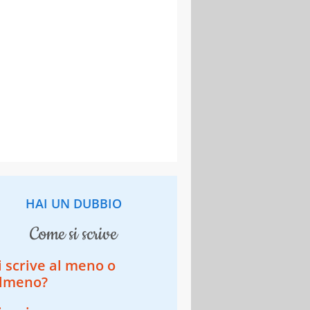
HAI UN DUBBIO
come si scrive
i scrive al meno o
lmeno?