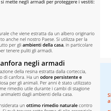
si mette negli armadi per proteggere i vestiti:
rale che viene estratta da un albero originario
ato anche nel nostro Paese. Si utilizza per la
utto per gli
ambienti della casa
, in particolare
er tenere puliti gli armadi.
canfora negli armadi
razione della resina estratta dalla corteccia,
ero di canfora. Ha un
odore persistente e
osa per gli animali. Per anni è stato utilizzato
e rimedio utile durante i cambi di stagione
i animaletti dagli ambienti della casa.
S
a
onsiderata un
ottimo rimedio naturale
contro