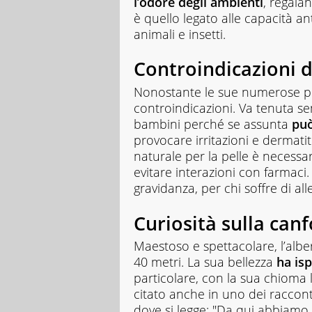
l’odore degli ambienti
, regala
è quello legato alle capacità an
animali e insetti.
Controindicazioni d
Nonostante le sue numerose pr
controindicazioni. Va tenuta se
bambini perché se assunta
può
provocare irritazioni e dermatit
naturale per la pelle è necessar
evitare interazioni con farmaci.
gravidanza, per chi soffre di all
Curiosità sulla can
Maestoso e spettacolare, l’albe
40 metri. La sua bellezza
ha is
particolare, con la sua chioma l
citato anche in uno dei raccont
dove si legge: "Da qui abbiamo 