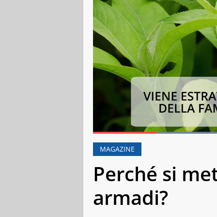
Current Time
0:18
Duration
1:25
Pause
Unmute
Fulls
MAGAZINE
Perché si met
armadi?