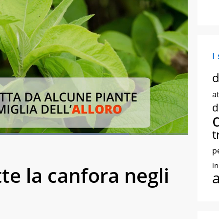
I
d
at
d
t
Loaded
:
81.24%
creen
p
i
te la canfora negli