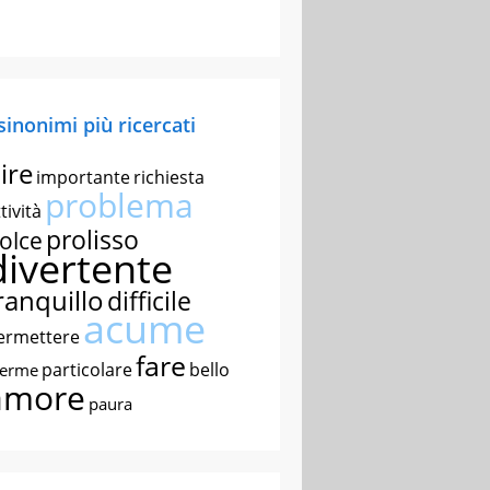
 sinonimi più ricercati
ire
importante
richiesta
problema
tività
prolisso
olce
divertente
ranquillo
difficile
acume
ermettere
fare
particolare
bello
nerme
amore
paura