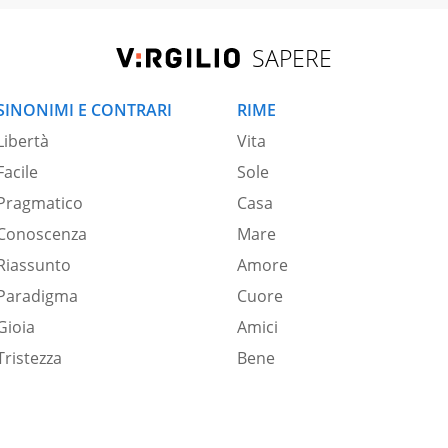
SAPERE
SINONIMI E CONTRARI
RIME
Libertà
Vita
Facile
Sole
Pragmatico
Casa
Conoscenza
Mare
Riassunto
Amore
Paradigma
Cuore
Gioia
Amici
Tristezza
Bene