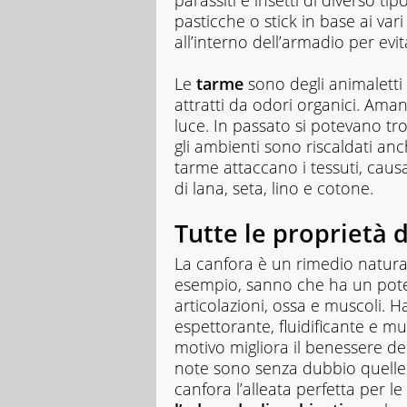
parassiti e insetti di diverso ti
pasticche o stick in base ai vari
all’interno dell’armadio per evi
Le
tarme
sono degli animaletti
attratti da odori organici. Aman
luce. In passato si potevano tro
gli ambienti sono riscaldati anc
tarme attaccano i tessuti, caus
di lana, seta, lino e cotone.
Tutte le proprietà 
La canfora è un rimedio natura
esempio, sanno che ha un pote
articolazioni, ossa e muscoli. H
espettorante, fluidificante e mu
motivo migliora il benessere de
note sono senza dubbio quelle
canfora l’alleata perfetta per le