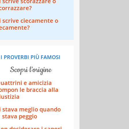
i scrive scorazzare o
corrazzare?
i scrive ciecamente o
ecamente?
I PROVERBI PIÙ FAMOSI
scopri l’origine
uattrini e amicizia
ompon le braccia alla
iustizia
i stava meglio quando
i stava peggio
on desiderare i sapori