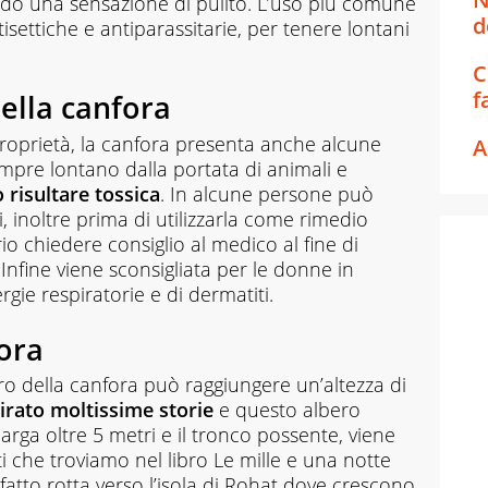
ndo una sensazione di pulito. L’uso più comune
d
tisettiche e antiparassitarie, per tenere lontani
C
f
ella canfora
oprietà, la canfora presenta anche alcune
A
mpre lontano dalla portata di animali e
 risultare tossica
. In alcune persone può
i, inoltre prima di utilizzarla come rimedio
io chiedere consiglio al medico al fine di
 Infine viene sconsigliata per le donne in
ergie respiratorie e di dermatiti.
fora
ro della canfora può raggiungere un’altezza di
pirato moltissime storie
e questo albero
arga oltre 5 metri e il tronco possente, viene
i che troviamo nel libro
Le mille e una notte
fatto rotta verso l’isola di Rohat dove crescono