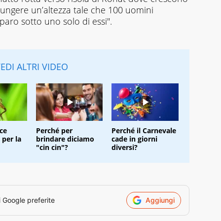
giungere un’altezza tale che 100 uomini
paro sotto uno solo di essi".
EDI ALTRI VIDEO
ice
Perché per
Perché il Carnevale
i per la
brindare diciamo
cade in giorni
"cin cin"?
diversi?
i Google preferite
Aggiungi