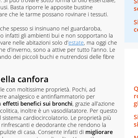
po. Si può trovare sotto forma di olio essenziale,
S
 usi. Basta riporre le apposite bustine
s
tare che le tarme possano rovinare i tessuti.
S
 che spesso si insinuano nel guardaroba,
c
o infatti gli ambienti bui e non sopportano la
vare nelle abitazioni solo d’
estate
, ma oggi che
he d’inverno, sono a attive per tutto l’anno. Le
ando dei piccoli buchi e nutrendosi delle fibre
della canfora
Q
le con moltissime proprietà. Pochi, ad
r
re analgesico e antinfiammatorio per
g
a
effetti benefici sui bronchi
, grazie all’azione
colitica, inoltre è un vasodilatatore. Per questo
S
l sistema cardiocircolatorio. Le proprietà più
s
 rinfrescanti e deodorante che rendono la
 pulizie di casa. Consente infatti di
migliorare
N