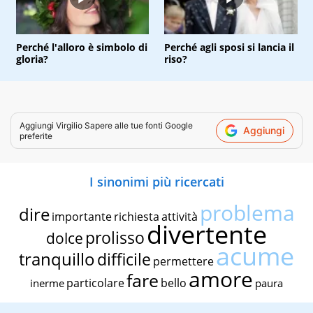
Perché l'alloro è simbolo di
Perché agli sposi si lancia il
gloria?
riso?
Aggiungi
Virgilio Sapere
alle tue fonti Google
Aggiungi
preferite
I sinonimi più ricercati
problema
dire
importante
richiesta
attività
divertente
prolisso
dolce
acume
tranquillo
difficile
permettere
amore
fare
particolare
bello
inerme
paura