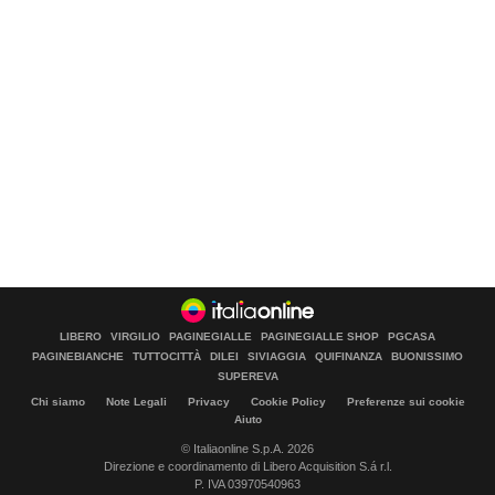
LIBERO
VIRGILIO
PAGINEGIALLE
PAGINEGIALLE SHOP
PGCASA
PAGINEBIANCHE
TUTTOCITTÀ
DILEI
SIVIAGGIA
QUIFINANZA
BUONISSIMO
SUPEREVA
Chi siamo
Note Legali
Privacy
Cookie Policy
Preferenze sui cookie
Aiuto
© Italiaonline S.p.A. 2026
Direzione e coordinamento di Libero Acquisition S.á r.l.
P. IVA 03970540963