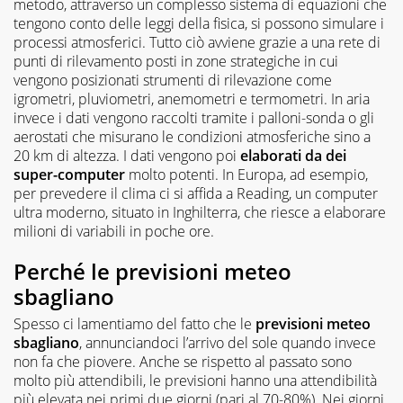
metodo, attraverso un complesso sistema di equazioni che
tengono conto delle leggi della fisica, si possono simulare i
processi atmosferici. Tutto ciò avviene grazie a una rete di
punti di rilevamento posti in zone strategiche in cui
vengono posizionati strumenti di rilevazione come
igrometri, pluviometri, anemometri e termometri. In aria
invece i dati vengono raccolti tramite i palloni-sonda o gli
aerostati che misurano le condizioni atmosferiche sino a
20 km di altezza. I dati vengono poi
elaborati da dei
super-computer
molto potenti. In Europa, ad esempio,
per prevedere il clima ci si affida a Reading, un computer
ultra moderno, situato in Inghilterra, che riesce a elaborare
milioni di variabili in poche ore.
Perché le previsioni meteo
sbagliano
Spesso ci lamentiamo del fatto che le
previsioni meteo
sbagliano
, annunciandoci l’arrivo del sole quando invece
non fa che piovere. Anche se rispetto al passato sono
molto più attendibili, le previsioni hanno una attendibilità
più elevata nei primi due giorni (pari al 70-80%). Nei giorni