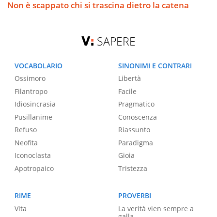
Non è scappato chi si trascina dietro la catena
SAPERE
VOCABOLARIO
SINONIMI E CONTRARI
Ossimoro
Libertà
Filantropo
Facile
Idiosincrasia
Pragmatico
Pusillanime
Conoscenza
Refuso
Riassunto
Neofita
Paradigma
Iconoclasta
Gioia
Apotropaico
Tristezza
RIME
PROVERBI
Vita
La verità vien sempre a
galla