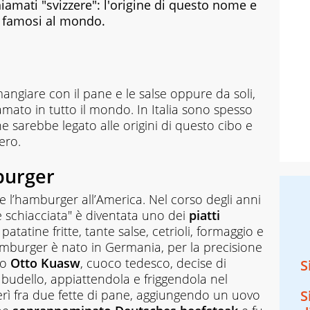
iamati "svizzere": l'origine di questo nome e
ù famosi al mondo.
 mangiare con il pane e le salse oppure da soli,
mato in tutto il mondo. In Italia sono spesso
e sarebbe legato alle origini di questo cibo e
ero.
burger
e l’hamburger all’America. Nel corso degli anni
ne schiacciata" è diventata uno dei
piatti
 patatine fritte, tante salse, cetrioli, formaggio e
hamburger è nato in Germania, per la precisione
do
Otto Kuasw
, cuoco tedesco, decise di
S
l budello, appiattendola e friggendola nel
erì fra due fette di pane, aggiungendo un uovo
S