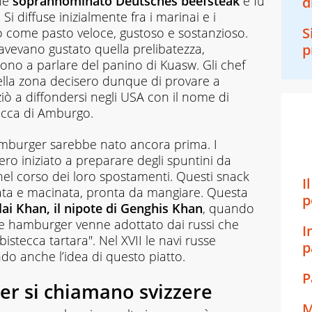
nne
soprannominato Deutsches beefsteak
e fu
d
 diffuse inizialmente fra i marinai e i
S
o come pasto veloce, gustoso e sostanzioso.
 avevano gustato quella prelibatezza,
p
rono a parlare del panino di Kuasw. Gli chef
della zona decisero dunque di provare a
iziò a diffondersi negli USA con il nome di
ecca di Amburgo.
amburger sarebbe nato ancora prima. I
ero iniziato a preparare degli spuntini da
i nel corso dei loro spostamenti. Questi snack
I
ata e macinata, pronta da mangiare. Questa
p
ai Khan, il nipote di Genghis Khan
, quando
re hamburger venne adottato dai russi che
I
bistecca tartara". Nel XVII le navi russe
p
o anche l’idea di questo piatto.
P
er si chiamano svizzere
M