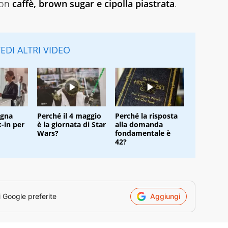
con
caffè, brown sugar e cipolla piastrata
.
EDI ALTRI VIDEO
ogna
Perché il 4 maggio
Perché la risposta
k-in per
è la giornata di Star
alla domanda
Wars?
fondamentale è
42?
i Google preferite
Aggiungi