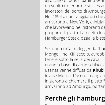
all’occhio di bue. Il panino ve
da subito un enorme successo. Si
lavoratori del porto di Amburg
Nel 1894 alcuni viaggiatori che
arrivarono a New York, e inizia
che lavoravano nei ristoranti 
proporre il piatto. La ricetta in
Hamburger Steak, ossia la bist
Secondo un’altra leggenda l’h
Mongoli, nel XIII secolo, avrebb
tenere sotto la sella dei cavall
erano a base di carne schiacci
usanza venne diffusa da
Khubil
invase Mosca. L’uso di mangia
iniziarono a chiamare il piatto "
arrivarono ad Amburgo, portand
Perché gli hamburg