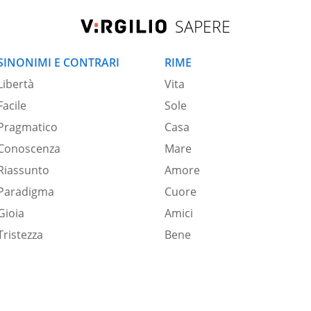
SAPERE
SINONIMI E CONTRARI
RIME
Libertà
Vita
Facile
Sole
Pragmatico
Casa
Conoscenza
Mare
Riassunto
Amore
Paradigma
Cuore
Gioia
Amici
Tristezza
Bene