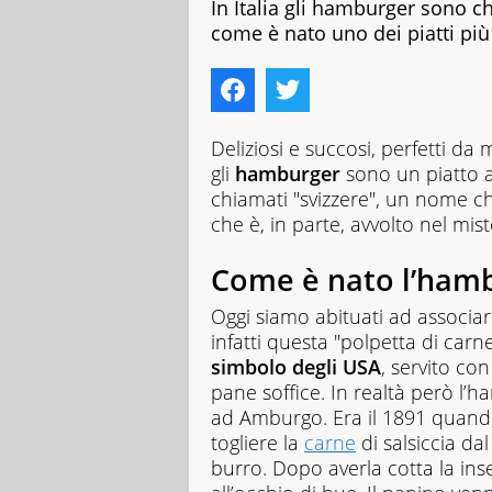
In Italia gli hamburger sono ch
come è nato uno dei piatti pi
Deliziosi e succosi, perfetti da
gli
hamburger
sono un piatto a
chiamati "svizzere", un nome ch
che è, in parte, avvolto nel mist
Come è nato l’ham
Oggi siamo abituati ad associar
infatti questa "polpetta di car
simbolo degli USA
, servito con
pane soffice. In realtà però l’
ad Amburgo. Era il 1891 quan
togliere la
carne
di salsiccia da
burro. Dopo averla cotta la ins