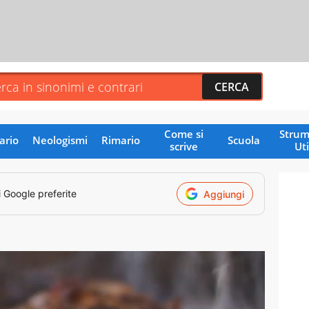
Come si
Strum
ario
Neologismi
Rimario
Scuola
scrive
Uti
i Google preferite
Aggiungi