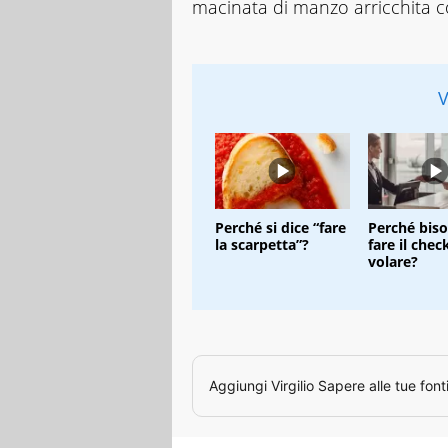
macinata di manzo arricchita 
V
Perché si dice “fare
Perché bis
la scarpetta”?
fare il chec
volare?
Aggiungi
Virgilio Sapere
alle tue font