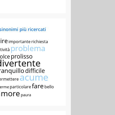
 sinonimi più ricercati
ire
importante
richiesta
problema
tività
prolisso
olce
divertente
ranquillo
difficile
acume
ermettere
fare
particolare
bello
nerme
amore
paura