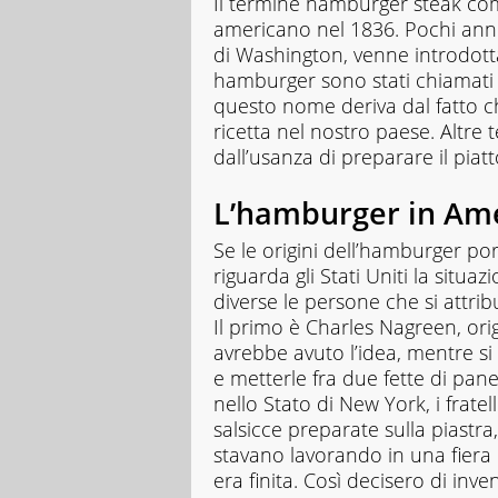
Il termine hamburger steak co
americano nel 1836. Pochi anni 
di Washington, venne introdot
hamburger sono stati chiamati 
questo nome deriva dal fatto ch
ricetta nel nostro paese. Altre
dall’usanza di preparare il piat
L’hamburger in Am
Se le origini dell’hamburger p
riguarda gli Stati Uniti la situa
diverse le persone che si attri
Il primo è Charles Nagreen, ori
avrebbe avuto l’idea, mentre si 
e metterle fra due fette di pan
nello Stato di New York, i frat
salsicce preparate sulla piastr
stavano lavorando in una fiera
era finita. Così decisero di inv