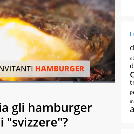
I
d
at
d
t
Loaded
:
78.34%
creen
p
i
lia gli hamburger
 "svizzere"?