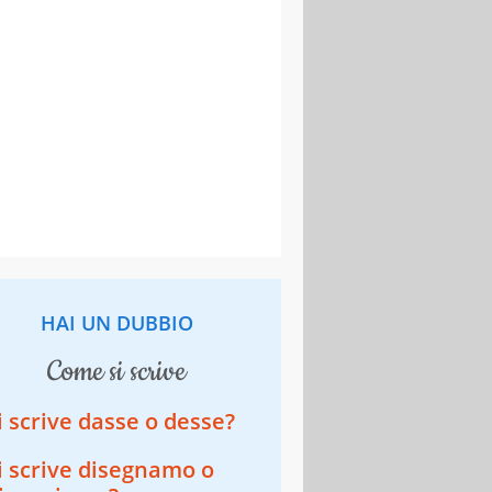
HAI UN DUBBIO
come si scrive
i scrive dasse o desse?
i scrive disegnamo o