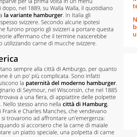
mparve per la prima volta in un menù
t
dopo, nel 1889, su Walla Walla, il quotidiano
ta
la variante hamburger
. In Italia gli
N
spesso svizzere. Secondo alcune ipotesi
b
e furono proprio gli svizzeri a portare questa
u
 teorie affermano che il termine nascerebbe
to utilizzando carne di mucche svizzere.
erica
ortano sempre alla città di Amburgo, per quanto
zione è un po’ più complicata. Sono infatti
buiscono la
paternità del moderno hamburger
.
ginario di Seymour, nel Wisconsin, che nel 1885
trovava a una fiera, di appiattire delle polpette
e. Nello stesso anno nella
città di Hamburg
,
elli Frank e Charles Manches, che vendevano
a, si trovarono ad affrontare un’emergenza:
 quando si accorsero che la carne di maiale
entare un piatto speciale, una polpetta di carne