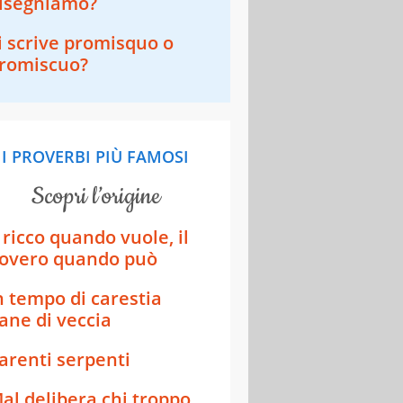
isegniamo?
i scrive promisquo o
romiscuo?
I PROVERBI PIÙ FAMOSI
scopri l’origine
l ricco quando vuole, il
overo quando può
n tempo di carestia
ane di veccia
arenti serpenti
al delibera chi troppo