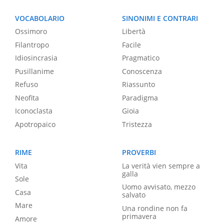
VOCABOLARIO
SINONIMI E CONTRARI
Ossimoro
Libertà
Filantropo
Facile
Idiosincrasia
Pragmatico
Pusillanime
Conoscenza
Refuso
Riassunto
Neofita
Paradigma
Iconoclasta
Gioia
Apotropaico
Tristezza
RIME
PROVERBI
Vita
La verità vien sempre a
galla
Sole
Uomo avvisato, mezzo
Casa
salvato
Mare
Una rondine non fa
primavera
Amore