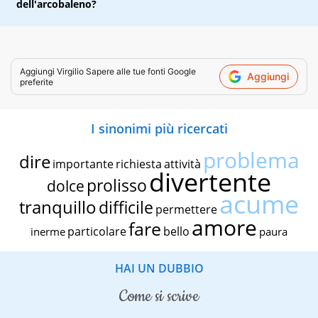
dell'arcobaleno?
Aggiungi
Virgilio Sapere
alle tue fonti Google
Aggiungi
preferite
I sinonimi più ricercati
problema
dire
importante
richiesta
attività
divertente
prolisso
dolce
acume
tranquillo
difficile
permettere
amore
fare
particolare
bello
inerme
paura
HAI UN DUBBIO
come si scrive