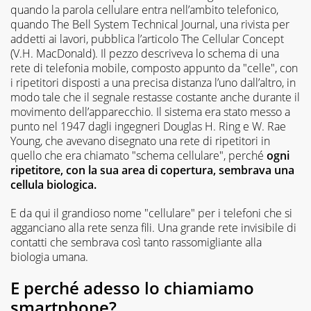
quando la parola cellulare entra nell’ambito telefonico,
quando The Bell System Technical Journal, una rivista per
addetti ai lavori, pubblica l’articolo The Cellular Concept
(V.H. MacDonald). Il pezzo descriveva lo schema di una
rete di telefonia mobile, composto appunto da "celle", con
i ripetitori disposti a una precisa distanza l’uno dall’altro, in
modo tale che il segnale restasse costante anche durante il
movimento dell’apparecchio. Il sistema era stato messo a
punto nel 1947 dagli ingegneri Douglas H. Ring e W. Rae
Young, che avevano disegnato una rete di ripetitori in
quello che era chiamato "schema cellulare", perché
ogni
ripetitore, con la sua area di copertura, sembrava una
cellula biologica.
E da qui il grandioso nome "cellulare" per i telefoni che si
agganciano alla rete senza fili. Una grande rete invisibile di
contatti che sembrava così tanto rassomigliante alla
biologia umana.
E perché adesso lo chiamiamo
smartphone?