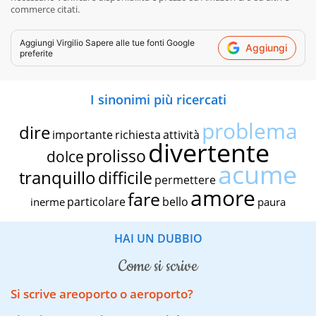
commerce citati.
Aggiungi
Virgilio Sapere
alle tue fonti Google
Aggiungi
preferite
I sinonimi più ricercati
problema
dire
importante
richiesta
attività
divertente
prolisso
dolce
acume
tranquillo
difficile
permettere
amore
fare
particolare
bello
inerme
paura
HAI UN DUBBIO
come si scrive
Si scrive areoporto o aeroporto?