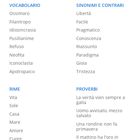
VOCABOLARIO
SINONIMI E CONTRARI
Ossimoro
Libertà
Filantropo
Facile
Idiosincrasia
Pragmatico
Pusillanime
Conoscenza
Refuso
Riassunto
Neofita
Paradigma
Iconoclasta
Gioia
Apotropaico
Tristezza
RIME
PROVERBI
Vita
La verità vien sempre a
galla
Sole
Uomo avvisato, mezzo
Casa
salvato
Mare
Una rondine non fa
primavera
Amore
Il mattino ha l'oro in
Cuore