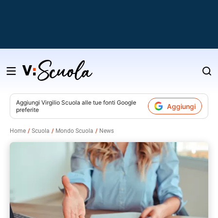
Salta
al
contenuto
Aggiungi
Virgilio Scuola
alle tue fonti Google
Aggiungi
preferite
v
Home
Scuola
Mondo Scuola
News
i