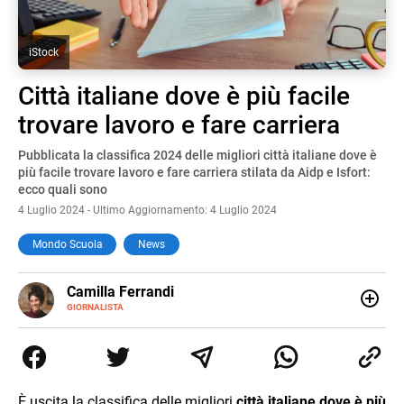
iStock
Città italiane dove è più facile
trovare lavoro e fare carriera
Pubblicata la classifica 2024 delle migliori città italiane dove è
più facile trovare lavoro e fare carriera stilata da Aidp e Isfort:
ecco quali sono
4 Luglio 2024 - Ultimo Aggiornamento: 4 Luglio 2024
Mondo Scuola
News
E-
Camilla Ferrandi
MAIL
LINKEDIN
GIORNALISTA
Nata e cresciuta a Grosseto, sono una giornalista
pubblicista laureata in Scienze politiche. Nel 2016 decido
di trasformare la passione per la scrittura in un lavoro, e
da lì non mi sono più fermata. L’attualità è il mio pane
quotidiano, i libri la mia via per evadere e viaggiare con la
È uscita la classifica delle migliori
città italiane dove è più