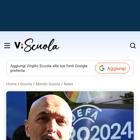
Salta
al
contenuto
Aggiungi
Virgilio Scuola
alle tue fonti Google
Aggiungi
preferite
v
Home
Scuola
Mondo Scuola
News
i