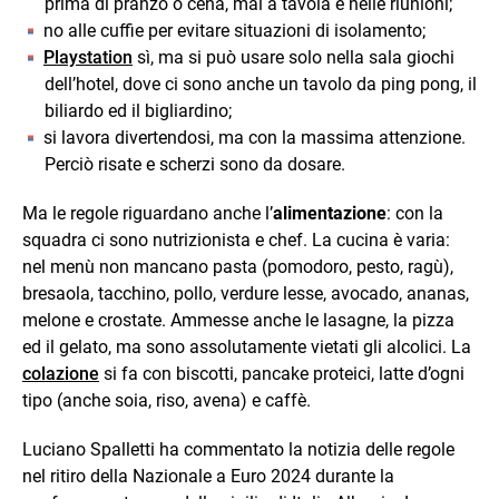
prima di pranzo o cena, mai a tavola e nelle riunioni;
no alle cuffie per evitare situazioni di isolamento;
Playstation
sì, ma si può usare solo nella sala giochi
dell’hotel, dove ci sono anche un tavolo da ping pong, il
biliardo ed il bigliardino;
si lavora divertendosi, ma con la massima attenzione.
Perciò risate e scherzi sono da dosare.
Ma le regole riguardano anche l’
alimentazione
: con la
squadra ci sono nutrizionista e chef. La cucina è varia:
nel menù non mancano pasta (pomodoro, pesto, ragù),
bresaola, tacchino, pollo, verdure lesse, avocado, ananas,
melone e crostate. Ammesse anche le lasagne, la pizza
ed il gelato, ma sono assolutamente vietati gli alcolici. La
colazione
si fa con biscotti, pancake proteici, latte d’ogni
tipo (anche soia, riso, avena) e caffè.
Luciano Spalletti ha commentato la notizia delle regole
nel ritiro della Nazionale a Euro 2024 durante la