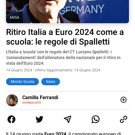
ANSA
Ritiro Italia a Euro 2024 come a
scuola: le regole di Spalletti
L'Italia a 'scuola' con le regole del CT Luciano Spalletti: i
'comandamenti' dell'allenatore della nazionale per il ritiro in
vista dell'Euro 2024.
14 Giugno 2024 - Ultimo Aggiornamento: 14 Giugno 2024
Mondo Scuola
News
E-
Camilla Ferrandi
MAIL
LINKEDIN
GIORNALISTA
Nata e cresciuta a Grosseto, sono una giornalista
pubblicista laureata in Scienze politiche. Nel 2016 decido
di trasformare la passione per la scrittura in un lavoro, e
da lì non mi sono più fermata. L’attualità è il mio pane
quotidiano, i libri la mia via per evadere e viaggiare con la
Il 14 giugno parte
Euro 2024
, il campionato europeo di