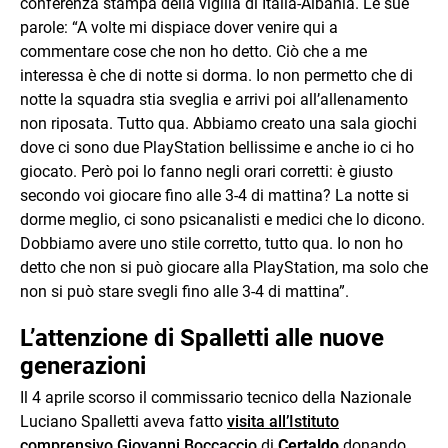
conferenza stampa della vigilia di Italia-Albania. Le sue
parole: “A volte mi dispiace dover venire qui a
commentare cose che non ho detto. Ciò che a me
interessa è che di notte si dorma. Io non permetto che di
notte la squadra stia sveglia e arrivi poi all’allenamento
non riposata. Tutto qua. Abbiamo creato una sala giochi
dove ci sono due PlayStation bellissime e anche io ci ho
giocato. Però poi lo fanno negli orari corretti: è giusto
secondo voi giocare fino alle 3-4 di mattina? La notte si
dorme meglio, ci sono psicanalisti e medici che lo dicono.
Dobbiamo avere uno stile corretto, tutto qua. Io non ho
detto che non si può giocare alla PlayStation, ma solo che
non si può stare svegli fino alle 3-4 di mattina”.
L’attenzione di Spalletti alle nuove
generazioni
Il 4 aprile scorso il commissario tecnico della Nazionale
Luciano Spalletti aveva fatto
visita all’Istituto
comprensivo Giovanni Boccaccio
di
Certaldo
donando