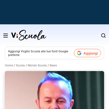
Salta
al
contenuto
Aggiungi
Virgilio Scuola
alle tue fonti Google
Aggiungi
preferite
v
Home
Scuola
Mondo Scuola
News
i