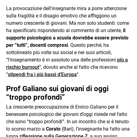
La provocazione dell’insegnante mira a porre attenzione
sulla fragilità e il disagio emotivo che affliggono un
numero crescente di giovani. Ma non solo studenti: come
ha specificato rispondendo al commento di un utente,
il
supporto psicologico a scuola dovrebbe essere previsto
per “tutti”, docenti compresi
. Questo perché, ha
sottolineato più volte sui social e nei suoi articoli,
“l’insegnamento è in assoluto una delle professioni
più a
rischio burnout
“, dovuto anche al fatto che ricevono
“
stipendi fra i più bassi d’Europa
“.
Prof Galiano sui giovani di oggi
“troppo profondi”
La crescente preoccupazione di Enrico Galiano per il
benessere psicologico dei giovani d’oggi risiede nel fatto
che sono “troppo profondi”. In un incontro che si è tenuto
lo scorso marzo a
Corato
(Bari), l’insegnante ha fatto una
lunga
riflessione sulla Generazione Z
, a suo avviso