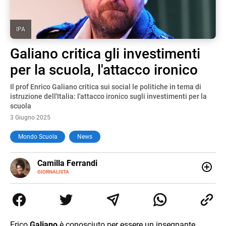
IPA
Galiano critica gli investimenti
per la scuola, l'attacco ironico
Il prof Enrico Galiano critica sui social le politiche in tema di
istruzione dell'Italia: l'attacco ironico sugli investimenti per la
scuola
3 Giugno 2025
Mondo Scuola
News
E-
Camilla Ferrandi
MAIL
LINKEDIN
GIORNALISTA
Nata e cresciuta a Grosseto, sono una giornalista
pubblicista laureata in Scienze politiche. Nel 2016 decido
di trasformare la passione per la scrittura in un lavoro, e
da lì non mi sono più fermata. L’attualità è il mio pane
quotidiano, i libri la mia via per evadere e viaggiare con la
Erico
Galiano
è conosciuto per essere un insegnante