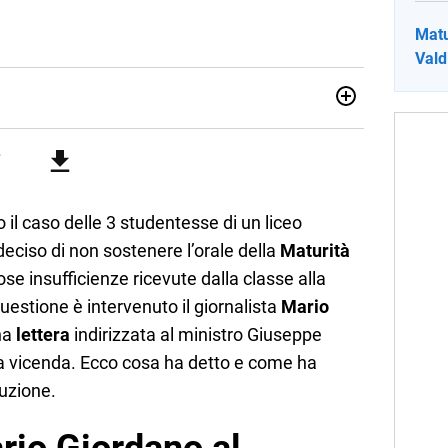
Matu
Vald
no una giornalista pubblicista laureata in Scienze politiche.
a passione per la scrittura in un lavoro, e da lì non mi sono
 pane quotidiano, i libri la mia via per evadere e viaggiare con
o il caso delle 3 studentesse di un liceo
eciso di non sostenere l’orale della
Maturità
se insufficienze ricevute dalla classe alla
uestione è intervenuto il giornalista
Mario
una
lettera
indirizzata al ministro Giuseppe
a vicenda. Ecco cosa ha detto e come ha
ruzione.