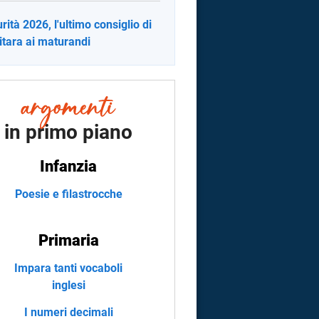
rità 2026, l'ultimo consiglio di
itara ai maturandi
in primo piano
Infanzia
Poesie e filastrocche
Primaria
Impara tanti vocaboli
inglesi
I numeri decimali