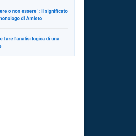
ere o non essere”: il significato
monologo di Amleto
 fare l'analisi logica di una
e