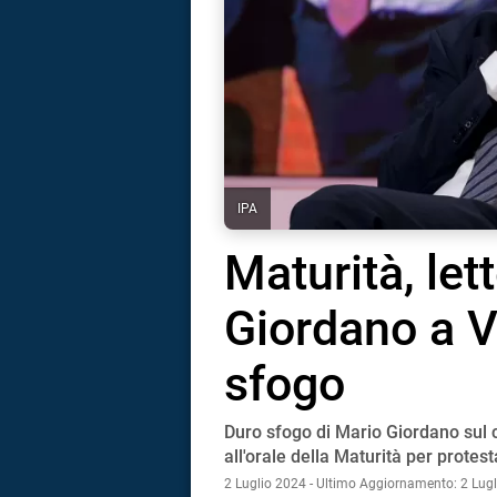
IPA
Maturità, let
Giordano a Va
sfogo
Duro sfogo di Mario Giordano sul 
i
all'orale della Maturità per protest
2 Luglio 2024 - Ultimo Aggiornamento: 2 Lug
tografico