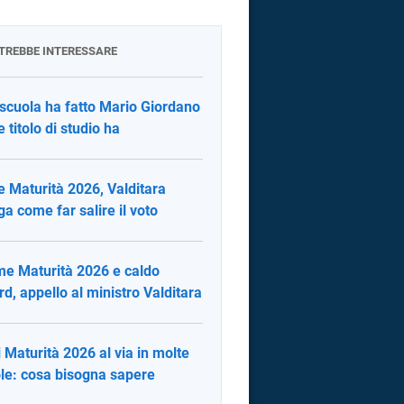
OTREBBE INTERESSARE
scuola ha fatto Mario Giordano
e titolo di studio ha
e Maturità 2026, Valditara
ga come far salire il voto
e Maturità 2026 e caldo
rd, appello al ministro Valditara
i Maturità 2026 al via in molte
le: cosa bisogna sapere