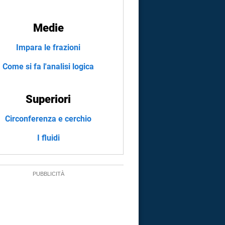
Medie
Impara le frazioni
Come si fa l'analisi logica
Superiori
Circonferenza e cerchio
I fluidi