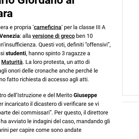
ario Giordano al
ara
ra e propria ‘
carneficina
‘ per la classe III A
Venezia
: alla
versione di greco
ben 10
insufficienza. Questi voti, definiti “offensivi”,
ssi
studenti
, hanno spinto 3 ragazze a
a
Maturità
. La loro protesta, un atto di
 agli onori delle cronache anche perché le
o fatto richiesta di accesso agli atti.
stro dell’Istruzione e del Merito
Giuseppe
 incaricato il dicastero di verificare se vi
parte dei commissari”. Per questo, il direttore
e ha avviato le indagini del caso, mandando gli
carini per capire come sono andate