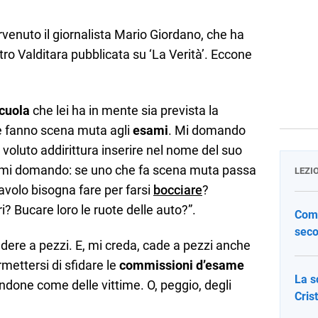
ntervenuto il giornalista Mario Giordano, che ha
stro Valditara pubblicata su ‘La Verità’. Eccone
cuola
che lei ha in mente sia prevista la
e fanno scena muta agli
esami
. Mi domando
a voluto addirittura inserire nel nome del suo
o mi domando: se uno che fa scena muta passa
LEZI
avolo bisogna fare per farsi
bocciare
?
? Bucare loro le ruote delle auto?”.
Come
seco
dere a pezzi. E, mi creda, cade a pezzi anche
mettersi di sfidare le
commissioni d’esame
La s
ndone come delle vittime. O, peggio, degli
Cris