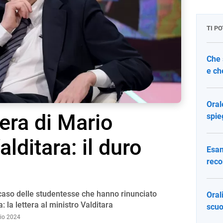
TI P
Che 
e ch
Oral
tera di Mario
spie
lditara: il duro
Esam
reco
caso delle studentesse che hanno rinunciato
Oral
a: la lettera al ministro Valditara
scuo
lio 2024