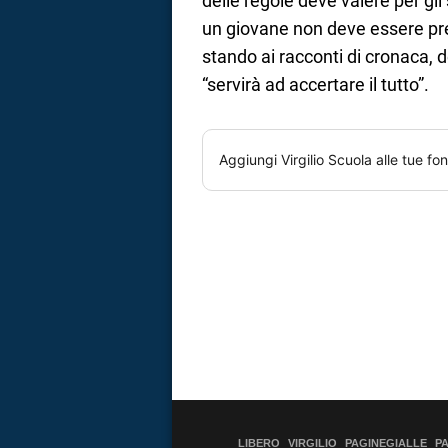
delle regole deve valere per gli 
un giovane non deve essere pre
stando ai racconti di cronaca, 
“servirà ad accertare il tutto”.
Aggiungi
Virgilio Scuola
alle tue fon
LIBERO
VIRGILIO
PAGINEGIALLE
P