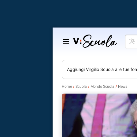
Cosa
Salta
vuoi
al
impar
contenuto
Aggiungi
Virgilio Scuola
alle tue fon
Home
Scuola
Mondo Scuola
News