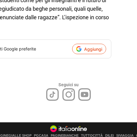
studenti come per gli insegnanti e il futuro di
giudicato da beghe personali, quali quelle,
denunciate dalle ragazze”. L’ispezione in corso
ti Google preferite
Aggiungi
Seguici su
AGINEGIALLE SHOP
PGCASA
PAGINEBIANCHE
TUTTOCITTÀ
DILEI
SIVIAGGIA