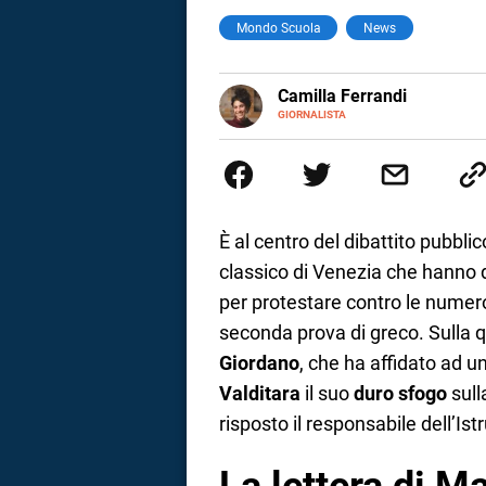
Mondo Scuola
News
a
correnze
E-
Camilla Ferrandi
MAIL
LINKEDIN
GIORNALISTA
Nata e cresciuta a Grosseto, so
Nel 2016 decido di trasformare l
più fermata. L’attualità è il mio
la mente.
È al centro del dibattito pubblic
classico di Venezia che hanno d
per protestare contro le numero
seconda prova di greco. Sulla q
Giordano
, che ha affidato ad 
Valditara
il suo
duro sfogo
sull
risposto il responsabile dell’Ist