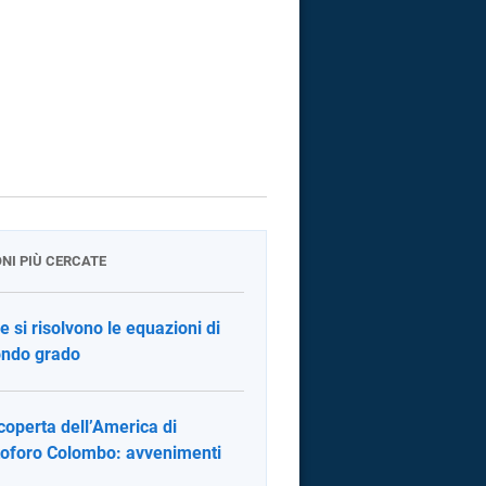
ONI PIÙ CERCATE
 si risolvono le equazioni di
ndo grado
coperta dell’America di
toforo Colombo: avvenimenti