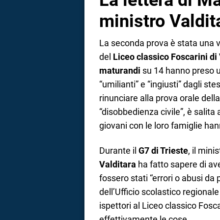
La lettera di M
ministro Valdit
La seconda prova è stata una ve
del
Liceo classico Foscarini di
maturandi
su 14 hanno preso un’
“umilianti” e “ingiusti” dagli ste
rinunciare alla prova orale dell
“disobbedienza civile”, è salita
giovani con le loro famiglie hann
Durante il
G7 di Trieste
, il mini
Valditara
ha fatto sapere di aver
fossero stati “errori o abusi da 
dell’Ufficio scolastico regional
ispettori al Liceo classico Fos
effettivamente le cose.