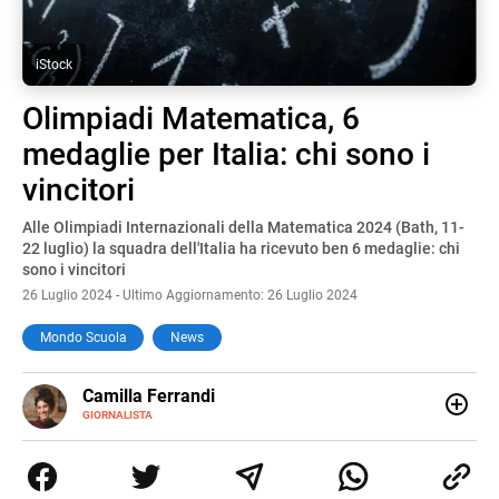
iStock
Olimpiadi Matematica, 6
medaglie per Italia: chi sono i
vincitori
Alle Olimpiadi Internazionali della Matematica 2024 (Bath, 11-
22 luglio) la squadra dell'Italia ha ricevuto ben 6 medaglie: chi
sono i vincitori
26 Luglio 2024 - Ultimo Aggiornamento: 26 Luglio 2024
Mondo Scuola
News
E-
Camilla Ferrandi
MAIL
LINKEDIN
GIORNALISTA
Nata e cresciuta a Grosseto, sono una giornalista
pubblicista laureata in Scienze politiche. Nel 2016 decido
di trasformare la passione per la scrittura in un lavoro, e
da lì non mi sono più fermata. L’attualità è il mio pane