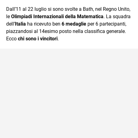
quotidiano, i libri la mia via per evadere e viaggiare con la
Dall’11 al 22 luglio si sono svolte a Bath, nel Regno Unito,
mente.
le
Olimpiadi Internazionali della Matematica
. La squadra
dell’
Italia
ha ricevuto ben
6 medaglie
per 6 partecipanti,
piazzandosi al 14esimo posto nella classifica generale.
Ecco
chi sono i vincitori
.