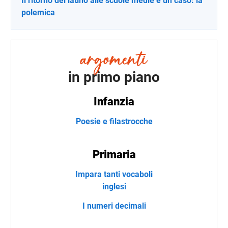
Il ritorno del latino alle scuole medie è un caso: la
polemica
in primo piano
Infanzia
Poesie e filastrocche
Primaria
Impara tanti vocaboli
inglesi
I numeri decimali