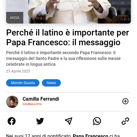
ANSA
Perché il latino è importante per
Papa Francesco: il messaggio
Perché il latino è importante secondo Papa Francesco: il
messaggio del Santo Padre e la sua riflessione sulle messe
celebrate in lingua antica
23 Aprile 2025
Mondo Scuola
News
E-
Camilla Ferrandi
MAIL
LINKEDIN
GIORNALISTA
Nata e cresciuta a Grosseto, sono una giornalista
pubblicista laureata in Scienze politiche. Nel 2016 decido
di trasformare la passione per la scrittura in un lavoro, e
da lì non mi sono più fermata. L’attualità è il mio pane
quotidiano, i libri la mia via per evadere e viaggiare con la
Nei suoi 12 anni di pontificato,
Papa Francesco
ci ha