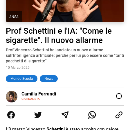
ANSA
Prof Schettini e l'IA: "Come le
sigarette". Il nuovo allarme
Prof Vincenzo Schettini ha lanciato un nuovo allarme
sull'Intelligenza artificiale: perché per lui può essere come "tanti
pacchetti di sigarette"
10 Marzo 2025
Mondo Scuola
News
E-
Camilla Ferrandi
MAIL
LINKEDIN
GIORNALISTA
Nata e cresciuta a Grosseto, sono una giornalista
pubblicista laureata in Scienze politiche. Nel 2016 decido
di trasformare la passione per la scrittura in un lavoro, e
da lì non mi sono più fermata. L’attualità è il mio pane
quotidiano, i libri la mia via per evadere e viaggiare con la
L’8 marzo Vincenzo
Schettini
è stato accolto con calore