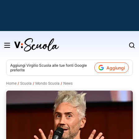
Salta
al
contenuto
Aggiungi
Virgilio Scuola
alle tue fonti Google
Aggiungi
preferite
v
Home
Scuola
Mondo Scuola
News
i