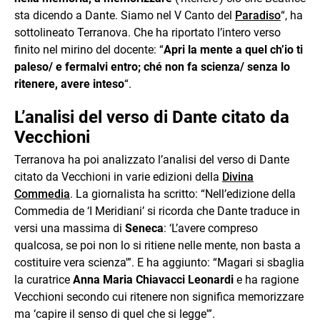
sta dicendo a Dante. Siamo nel V Canto del
Paradiso
“, ha
sottolineato Terranova. Che ha riportato l’intero verso
finito nel mirino del docente: “
Apri la mente a quel ch’io ti
paleso/ e fermalvi entro; ché non fa scienza/ senza lo
ritenere, avere inteso
“.
L’analisi del verso di Dante citato da
Vecchioni
Terranova ha poi analizzato l’analisi del verso di Dante
citato da Vecchioni in varie edizioni della
Divina
Commedia
. La giornalista ha scritto: “Nell’edizione della
Commedia de ‘I Meridiani’ si ricorda che Dante traduce in
versi una massima di
Seneca
: ‘L’avere compreso
qualcosa, se poi non lo si ritiene nelle mente, non basta a
costituire vera scienza'”. E ha aggiunto: “Magari si sbaglia
la curatrice
Anna Maria Chiavacci Leonardi
e ha ragione
Vecchioni secondo cui ritenere non significa memorizzare
ma ‘capire il senso di quel che si legge'”.