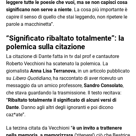
leggere tutte le poesie che vuoi, ma se non capisci cosa
significano non serve a niente
. La cosa più importante è
capire il senso di quello che stai leggendo, non ripetere le
parole a macchinetta”.
“Significato ribaltato totalmente”: la
polemica sulla citazione
La citazione di Dante fatta in tv dal prof e cantautore
Roberto Vecchioni ha scatenato la polemica. La
giornalista
Anna Lisa Terranova
, in un articolo pubblicato
su
Libero Quotidiano
, ha raccontato di aver ricevuto un
messaggio da un amico professore,
Sandro Consolato
,
che stava guardando la trasmissione. Il testo recitava:
“
Ribaltato totalmente il significato di alcuni versi di
Dante
. Danno agli altri degli ignoranti e poi dicono
caz*ate”.
La terzina citata da Vecchioni “
è un invito a trattenere
nella memoria, a memorizzare
(‘ritenere’) ciò che Beatrice