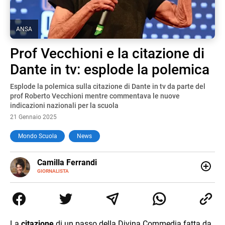
ANSA
Prof Vecchioni e la citazione di
Dante in tv: esplode la polemica
Esplode la polemica sulla citazione di Dante in tv da parte del
prof Roberto Vecchioni mentre commentava le nuove
indicazioni nazionali per la scuola
21 Gennaio 2025
Mondo Scuola
News
E-
Camilla Ferrandi
MAIL
LINKEDIN
GIORNALISTA
Nata e cresciuta a Grosseto, sono una giornalista
pubblicista laureata in Scienze politiche. Nel 2016 decido
di trasformare la passione per la scrittura in un lavoro, e
da lì non mi sono più fermata. L’attualità è il mio pane
quotidiano, i libri la mia via per evadere e viaggiare con la
La
citazione
di un passo della Divina Commedia fatta da