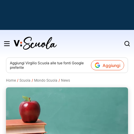
Salta
al
contenuto
Aggiungi
Virgilio Scuola
alle tue fonti Google
Aggiungi
preferite
v
Home
Scuola
Mondo Scuola
News
i