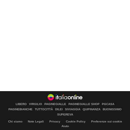
LIBERO
VIRGILIO
PAGINEGIALLE
PAGINEGIALLE SHOP
PGCASA
PAGINEBIANCHE
TUTTOCITTÀ
DILEI
SIVIAGGIA
QUIFINANZA
BUONISSIMO
SUPEREVA
Chi siamo
Note Legali
Privacy
Cookie Policy
Preferenze sui cookie
Aiuto