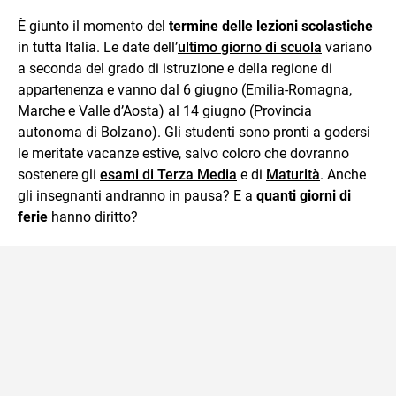
anche genitori e insegnanti con più di 1.500 lezioni ed
È giunto il momento del
termine delle lezioni scolastiche
esercizi online, video di approfondimento e infografiche.
in tutta Italia. Le date dell’
ultimo giorno di scuola
variano
Ogni lezione è pensata e realizzata da docenti esperti
della propria materia che trattano tutti gli argomenti
a seconda del grado di istruzione e della regione di
affrontati dagli studenti durante il percorso scolastico,
appartenenza e vanno dal 6 giugno (Emilia-Romagna,
anche quelli più ostici, con un linguaggio semplice e
Marche e Valle d’Aosta) al 14 giugno (Provincia
immediato e l'ausilio di contenuti multimediali a supporto
autonoma di Bolzano). Gli studenti sono pronti a godersi
della spiegazione testuale.
le meritate vacanze estive, salvo coloro che dovranno
sostenere gli
esami di Terza Media
e di
Maturità
. Anche
gli insegnanti andranno in pausa? E a
quanti giorni di
ferie
hanno diritto?