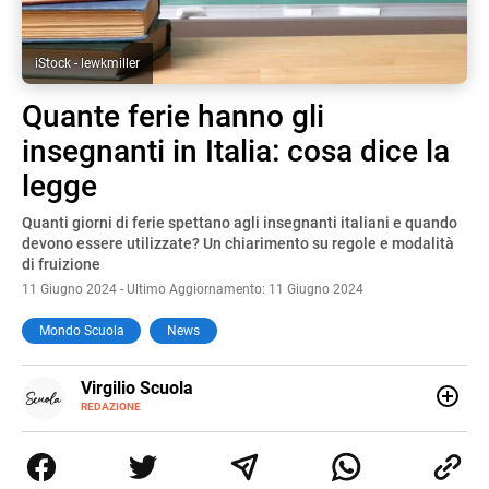
iStock - lewkmiller
Quante ferie hanno gli
insegnanti in Italia: cosa dice la
legge
Quanti giorni di ferie spettano agli insegnanti italiani e quando
devono essere utilizzate? Un chiarimento su regole e modalità
di fruizione
11 Giugno 2024 - Ultimo Aggiornamento: 11 Giugno 2024
Mondo Scuola
News
E-
Virgilio Scuola
MAIL
INSTAGRAM
REDAZIONE
ALTRI
Virgilio Scuola è un progetto di Italiaonline nato a
SITI
settembre 2023, che ha l’obiettivo di supportare
nell’apprendimento gli studenti di ogni ordine e grado
scolastico: un hub dedicato non solo giovani studenti, ma