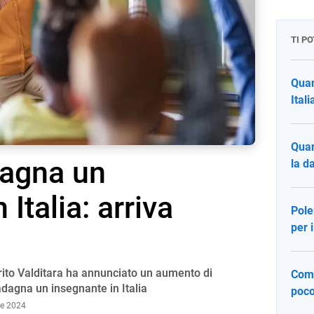
TI P
Quan
Ital
Quan
agna un
la d
 Italia: arriva
Pole
per i
Merito Valditara ha annunciato un aumento di
Come
adagna un insegnante in Italia
poco
le 2024