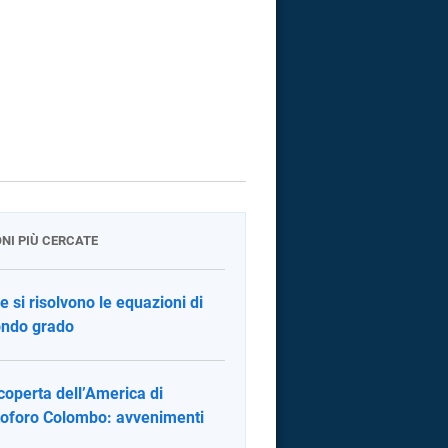
ONI PIÙ CERCATE
 si risolvono le equazioni di
ndo grado
coperta dell’America di
toforo Colombo: avvenimenti