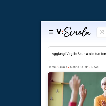
Cosa
Salta
vuoi
al
impar
contenuto
Aggiungi
Virgilio Scuola
alle tue fon
Home
Scuola
Mondo Scuola
News