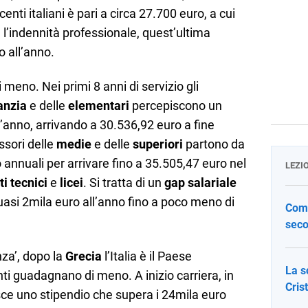
nti italiani è pari a circa 27.700 euro, a cui
 l’indennità professionale, quest’ultima
o all’anno.
meno. Nei primi 8 anni di servizio gli
anzia
e delle
elementari
percepiscono un
l’anno, arrivando a 30.536,92 euro a fine
essori delle
medie
e delle
superiori
partono da
 annuali per arrivare fino a 35.505,47 euro nel
LEZI
ti tecnici
e
licei
. Si tratta di un
gap salariale
asi 2mila euro all’anno fino a poco meno di
Come
seco
za’, dopo la
Grecia
l’Italia è il Paese
La s
nti guadagnano di meno. A inizio carriera, in
Cris
ce uno stipendio che supera i 24mila euro