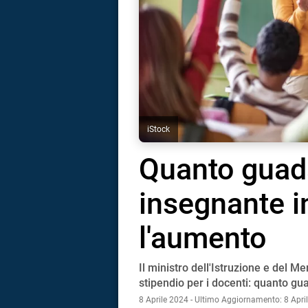
iStock
Quanto guad
insegnante in
l'aumento
Il ministro dell'Istruzione e del 
i
stipendio per i docenti: quanto gu
8 Aprile 2024 - Ultimo Aggiornamento: 8 Apri
tografico