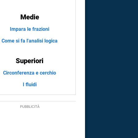
Medie
Impara le frazioni
Come si fa l'analisi logica
Superiori
Circonferenza e cerchio
I fluidi