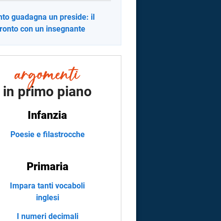
to guadagna un preside: il
ronto con un insegnante
in primo piano
Infanzia
Poesie e filastrocche
Primaria
Impara tanti vocaboli
inglesi
I numeri decimali