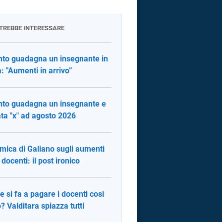
OTREBBE INTERESSARE
to guadagna un insegnante in
ia: "Aumenti in arrivo”
to guadagna un insegnante e
ata "x" ad agosto 2026
mica di Galiano sugli aumenti
 docenti: il post ironico
 si fa a pagare i docenti così
? Valditara spiazza tutti