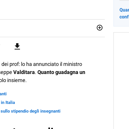
Quan
conf
no una giornalista pubblicista laureata in Scienze politiche.
a passione per la scrittura in un lavoro, e da lì non mi sono
 pane quotidiano, i libri la mia via per evadere e viaggiare con
 dei prof: lo ha annunciato il ministro
useppe
Valditara
.
Quanto guadagna un
olo insieme.
anti
n Italia
 sullo stipendio degli insegnanti