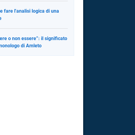
 fare l'analisi logica di una
e
ere o non essere”: il significato
monologo di Amleto