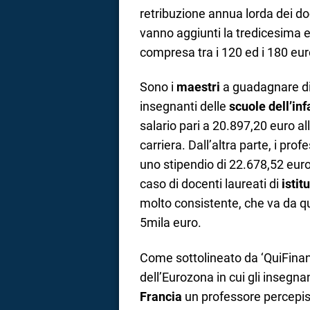
retribuzione annua lorda dei doce
vanno aggiunti la tredicesima e
compresa tra i 120 ed i 180 eur
Sono i
maestri
a guadagnare di 
insegnanti delle
scuole dell’inf
salario pari a 20.897,20 euro al
carriera. Dall’altra parte, i prof
uno stipendio di 22.678,52 euro
caso di docenti laureati di
istitu
molto consistente, che va da qu
5mila euro.
Come sottolineato da ‘QuiFinan
dell’Eurozona in cui gli insegna
Francia
un professore percepis