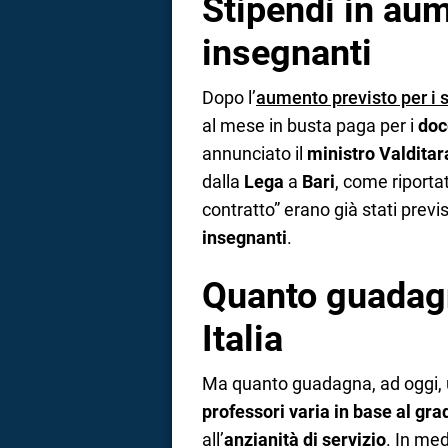
Stipendi in aum
insegnanti
Dopo l’
aumento previsto per i s
al mese in busta paga per i
doc
annunciato il
ministro Valditar
dalla
Lega
a
Bari
, come riport
contratto” erano già stati previs
insegnanti
.
Quanto guadagn
Italia
Ma quanto guadagna, ad oggi,
professori varia in base al gra
all’
anzianità di servizio
. In med