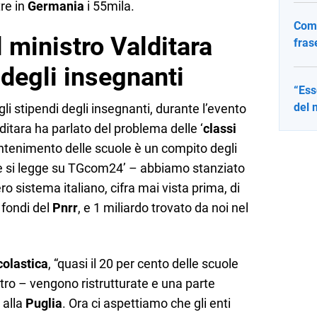
re in
Germania
i 55mila.
Come
l ministro Valditara
fras
 degli insegnanti
“Ess
del 
li stipendi degli insegnanti, durante l’evento
lditara ha parlato del problema delle ‘
classi
antenimento delle scuole è un compito degli
ome si legge su TGcom24’ – abbiamo stanziato
tero sistema italiano, cifra mai vista prima, di
i fondi del
Pnrr
, e 1 miliardo trovato da noi nel
colastica
, “quasi il 20 per cento delle scuole
stro – vengono ristrutturate e una parte
 alla
Puglia
. Ora ci aspettiamo che gli enti