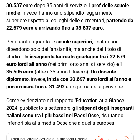
30.537
euro dopo 35 anni di servizio. I
prof delle scuole
medie
, invece, hanno uno stipendio leggermente
superiore rispetto ai colleghi delle elementari,
partendo da
22.679 euro e arrivando fino a 33.837 euro
.
Per quanto riguarda le
scuole superiori
, i salari non
dipendono solo dall’anzianità, ma anche dal titolo di
studio. Un
insegnante laureato guadagna tra i 22.679
euro lordi all’anno
(nei primi otto anni di servizio)
e i
35.505 euro
(oltre i 35 anni di lavoro). Un
docente
diplomato
, invece,
inizia con 20.897 euro lordi all’anno e
può arrivare fino a 31.492
euro prima della pensione.
Come evidenziato nel rapporto ‘
Education at a Glance
2024
’ pubblicato a settembre,
gli stipendi degli insegnanti
italiani sono tra i più bassi nei Paesi Ocse
, risultando
inferiori sia alla media Ocse che a quella europea.
Aggiungi
Virgilio Scuola
alle tue fonti Google