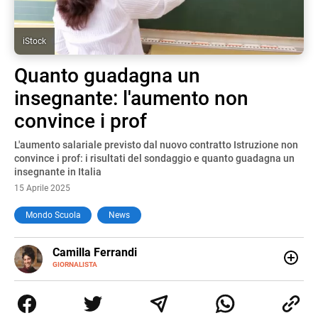
iStock
Quanto guadagna un
insegnante: l'aumento non
convince i prof
L'aumento salariale previsto dal nuovo contratto Istruzione non
convince i prof: i risultati del sondaggio e quanto guadagna un
insegnante in Italia
15 Aprile 2025
Mondo Scuola
News
E-
Camilla Ferrandi
MAIL
LINKEDIN
GIORNALISTA
Nata e cresciuta a Grosseto, sono una giornalista
pubblicista laureata in Scienze politiche. Nel 2016 decido
di trasformare la passione per la scrittura in un lavoro, e
da lì non mi sono più fermata. L’attualità è il mio pane