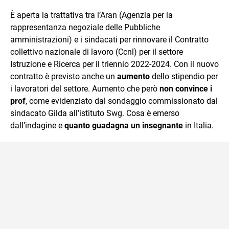
quotidiano, i libri la mia via per evadere e viaggiare con la
È aperta la trattativa tra l’Aran (Agenzia per la
mente.
rappresentanza negoziale delle Pubbliche
amministrazioni) e i sindacati per rinnovare il Contratto
collettivo nazionale di lavoro (Ccnl) per il settore
Istruzione e Ricerca per il triennio 2022-2024. Con il nuovo
contratto è previsto anche un
aumento
dello stipendio per
i lavoratori del settore. Aumento che però
non convince i
prof
, come evidenziato dal sondaggio commissionato dal
sindacato Gilda all’istituto Swg. Cosa è emerso
dall’indagine e
quanto guadagna un insegnante
in Italia.