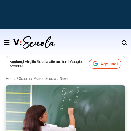
Salta
al
contenuto
Aggiungi
Virgilio Scuola
alle tue fonti Google
Aggiungi
preferite
v
Home
Scuola
Mondo Scuola
News
i