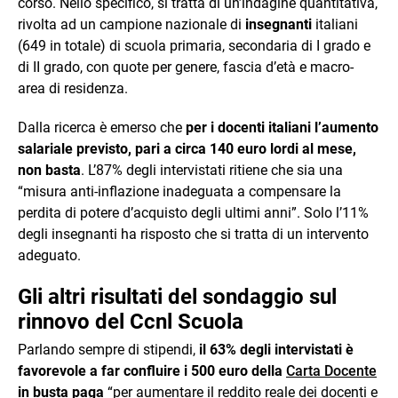
corso. Nello specifico, si tratta di un’indagine quantitativa,
rivolta ad un campione nazionale di
insegnanti
italiani
(649 in totale) di scuola primaria, secondaria di I grado e
di II grado, con quote per genere, fascia d’età e macro-
area di residenza.
Dalla ricerca è emerso che
per i docenti italiani l’aumento
salariale previsto, pari a circa 140 euro lordi al mese,
non basta
. L’87% degli intervistati ritiene che sia una
“misura anti-inflazione inadeguata a compensare la
perdita di potere d’acquisto degli ultimi anni”. Solo l’11%
degli insegnanti ha risposto che si tratta di un intervento
adeguato.
Gli altri risultati del sondaggio sul
rinnovo del Ccnl Scuola
Parlando sempre di stipendi,
il 63% degli intervistati è
favorevole a far confluire i 500 euro della
Carta Docente
in busta paga
“per aumentare il reddito reale dei docenti e