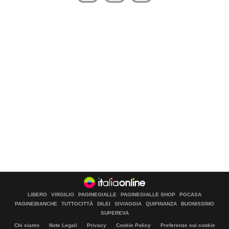
LIBERO
VIRGILIO
PAGINEGIALLE
PAGINEGIALLE SHOP
PGCASA
PAGINEBIANCHE
TUTTOCITTÀ
DILEI
SIVIAGGIA
QUIFINANZA
BUONISSIMO
SUPEREVA
Chi siamo
Note Legali
Privacy
Cookie Policy
Preferenze sui cookie