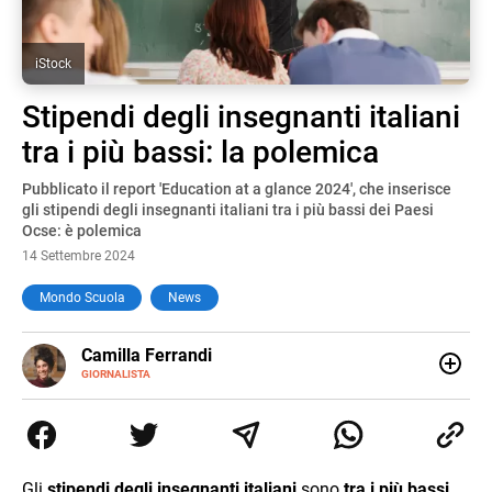
iStock
Stipendi degli insegnanti italiani
tra i più bassi: la polemica
Pubblicato il report 'Education at a glance 2024', che inserisce
gli stipendi degli insegnanti italiani tra i più bassi dei Paesi
Ocse: è polemica
14 Settembre 2024
Mondo Scuola
News
E-
Camilla Ferrandi
MAIL
LINKEDIN
GIORNALISTA
Nata e cresciuta a Grosseto, sono una giornalista
pubblicista laureata in Scienze politiche. Nel 2016 decido
di trasformare la passione per la scrittura in un lavoro, e
da lì non mi sono più fermata. L’attualità è il mio pane
quotidiano, i libri la mia via per evadere e viaggiare con la
Gli
stipendi degli insegnanti italiani
sono
tra i più bassi