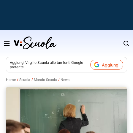
Salta
al
contenuto
Aggiungi
Virgilio Scuola
alle tue fonti Google
Aggiungi
preferite
v
Home
Scuola
Mondo Scuola
News
i