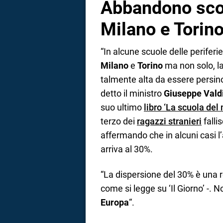
Abbandono scol
Milano e Torin
“In alcune scuole delle periferie
Milano
e
Torino
ma non solo, la
talmente alta da essere persino
detto il ministro
Giuseppe Vald
suo ultimo
libro ‘La scuola del 
terzo dei
ragazzi stranieri
falli
affermando che in alcuni casi 
arriva al 30%.
“La dispersione del 30% è una r
come si legge su ‘Il Giorno’ -. 
Europa
“.