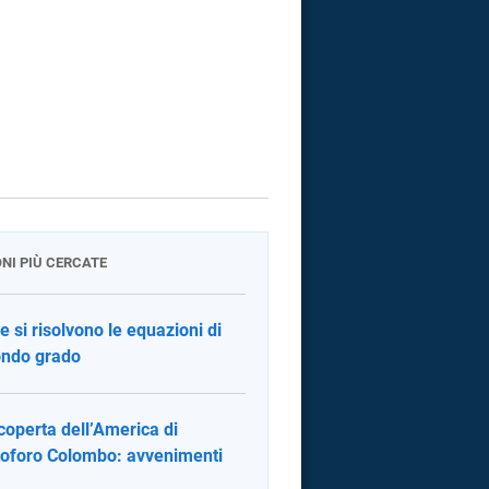
ONI PIÙ CERCATE
 si risolvono le equazioni di
ndo grado
coperta dell’America di
toforo Colombo: avvenimenti