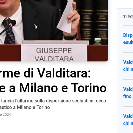
TI P
Disp
esul
Vald
arme di Valditara:
chi 
 a Milano e Torino
Vald
fino
a lancia l'allarme sulla dispersione scolastica: ecco
astico a Milano e Torino
le 2024
Vald
chi n