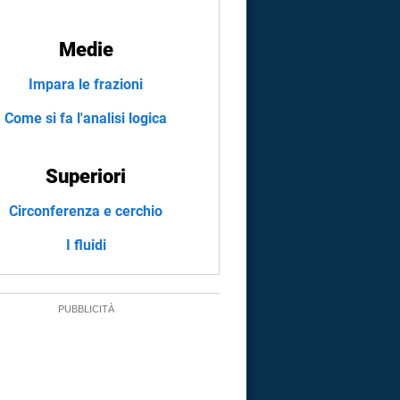
Medie
Impara le frazioni
Come si fa l'analisi logica
Superiori
Circonferenza e cerchio
I fluidi