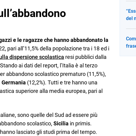
 sull’abbandono
“Ess
del 
Come
gazzi e le ragazze che hanno abbandonato la
fras
2, pari all’11,5% della popolazione tra i 18 ed i
ulla dispersione scolastica
resi pubblici dalla
ando ai dati del report, l’Italia è al terzo
per abbandono scolastico prematuro (11,5%),
e
Germania
(12,2%). Tutti e tre hanno una
astica superiore alla media europea, pari al
taliane, sono quelle del Sud ad essere più
’abbandono scolastico,
Sicilia
in primis.
 hanno lasciato gli studi prima del tempo.