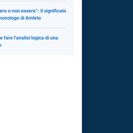
ere o non essere”: il significato
monologo di Amleto
 fare l'analisi logica di una
e