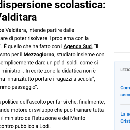
dispersione scolastica:
Valditara
e Valditara, intende partire dalle
re di poter risolvere il problema con la
”. È quello che ha fatto con l’
Agenda Sud
, “il
sato per il
Mezzogiorno
, studiato insieme con
semplicemente dare un po’ di soldi, come si
 ministro -. In certe zone la didattica non è
LEZI
a innanzitutto portare i ragazzi a scuola”,
primo passaggio”.
Come
seco
politica dell’ascolto per far sì che, finalmente,
nde motore di sviluppo che può trainare tutta
La s
 il ministro dell’Istruzione e del Merito
Cris
contro pubblico a Lodi.