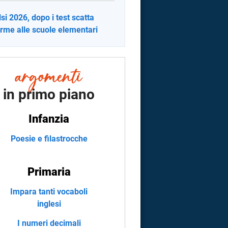
lsi 2026, dopo i test scatta
larme alle scuole elementari
in primo piano
Infanzia
Poesie e filastrocche
Primaria
Impara tanti vocaboli
inglesi
I numeri decimali