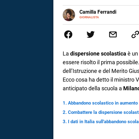
a
E-
Camilla Ferrandi
MAIL
LINKEDIN
GIORNALISTA
Nata e cresciuta a Grosseto, so
correnze
Nel 2016 decido di trasformare l
più fermata. L’attualità è il mio
la mente.
La
dispersione scolastica
è un 
essere risolto il prima possibile.
dell’Istruzione e del Merito Gi
Ecco cosa ha detto il ministro
anticipato della scuola a
Milan
Abbandono scolastico in aumento 
Combattere la dispersione scolastic
I dati in Italia sull'abbandono scol