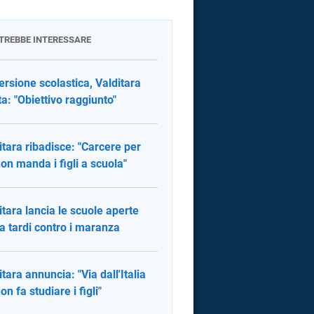
OTREBBE INTERESSARE
ersione scolastica, Valditara
ta: "Obiettivo raggiunto"
itara ribadisce: "Carcere per
non manda i figli a scuola"
itara lancia le scuole aperte
 a tardi contro i maranza
itara annuncia: "Via dall'Italia
on fa studiare i figli"