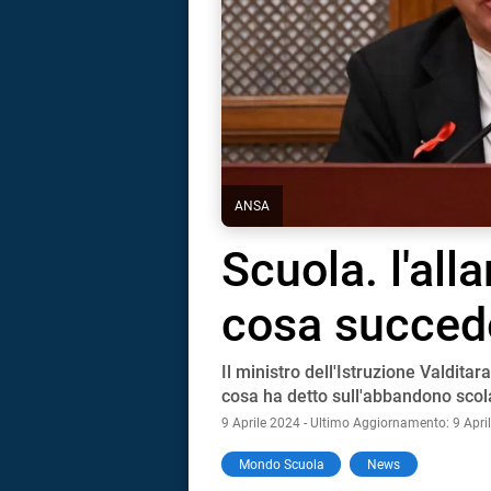
ANSA
Scuola. l'all
cosa succede
Il ministro dell'Istruzione Valditar
cosa ha detto sull'abbandono scol
9 Aprile 2024 - Ultimo Aggiornamento: 9 Apri
i
Mondo Scuola
News
tografico