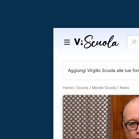
Cosa
Salta
vuoi
al
impar
contenuto
Aggiungi
Virgilio Scuola
alle tue fon
Home
Scuola
Mondo Scuola
News