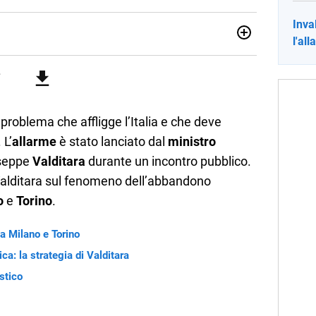
Inva
l'al
no una giornalista pubblicista laureata in Scienze politiche.
a passione per la scrittura in un lavoro, e da lì non mi sono
 pane quotidiano, i libri la mia via per evadere e viaggiare con
problema che affligge l’Italia e che deve
 L’
allarme
è stato lanciato dal
ministro
useppe
Valditara
durante un incontro pubblico.
 Valditara sul fenomeno dell’abbandono
o
e
Torino
.
a Milano e Torino
a: la strategia di Valditara
astico