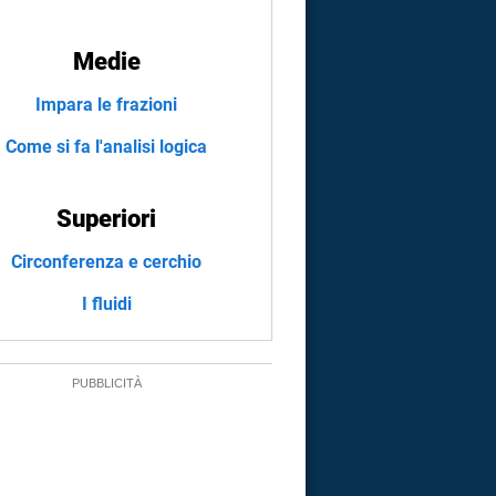
Medie
Impara le frazioni
Come si fa l'analisi logica
Superiori
Circonferenza e cerchio
I fluidi