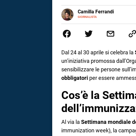
a
E-
Camilla Ferrandi
MAIL
LINKEDIN
GIORNALISTA
Nata e cresciuta a Grosseto, so
correnze
Nel 2016 decido di trasformare l
più fermata. L’attualità è il mio
la mente.
Dal 24 al 30 aprile si celebra la
un’iniziativa promossa dall’Or
sensibilizzare le persone sull’
obbligatori
per essere ammess
Cos’è la Setti
dell’immunizza
Al via la
Settimana mondiale d
immunization week), la campag