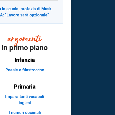
 la scuola, profezia di Musk
'IA: "Lavoro sarà opzionale"
in primo piano
Infanzia
Poesie e filastrocche
Primaria
Impara tanti vocaboli
inglesi
I numeri decimali