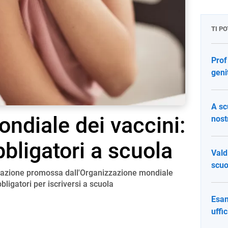
TI P
Prof
geni
A sc
ndiale dei vaccini:
nost
bligatori a scuola
Vald
scuo
zzazione promossa dall'Organizzazione mondiale
bbligatori per iscriversi a scuola
Esam
uffi