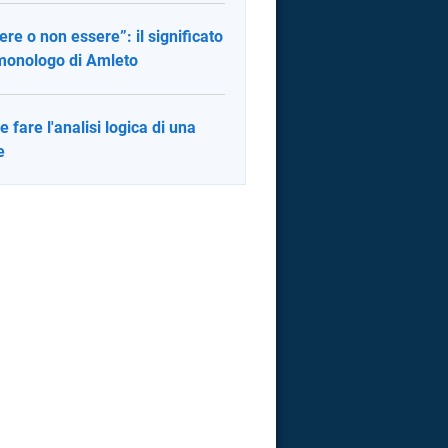
ere o non essere”: il significato
monologo di Amleto
 fare l'analisi logica di una
e