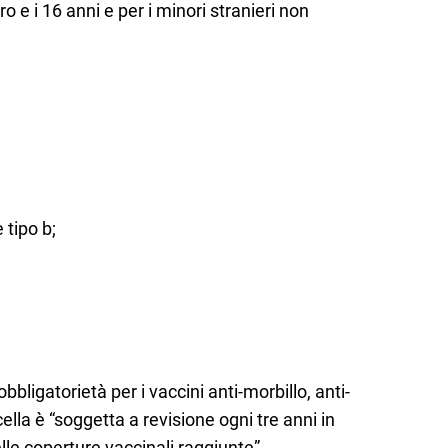
ro e i 16 anni e per i minori stranieri non
tipo b;
bligatorietà per i vaccini anti-morbillo, anti-
icella è “soggetta a revisione ogni tre anni in
lle coperture vaccinali raggiunte”.