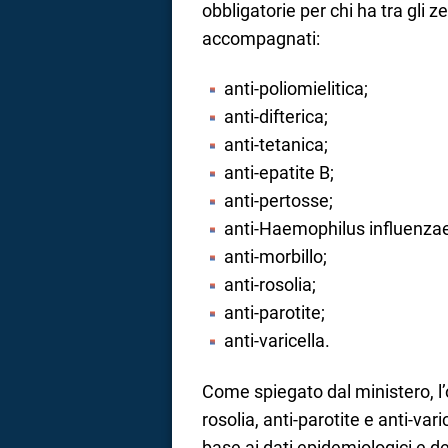
obbligatorie per chi ha tra gli ze
accompagnati:
anti-poliomielitica;
anti-difterica;
anti-tetanica;
anti-epatite B;
anti-pertosse;
anti-Haemophilus influenzae 
anti-morbillo;
anti-rosolia;
anti-parotite;
anti-varicella.
Come spiegato dal ministero, l’ob
rosolia, anti-parotite e anti-var
base ai dati epidemiologici e de