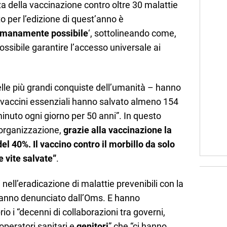
a della vaccinazione contro oltre 30 malattie
to per l’edizione di quest’anno è
 umanamente possibile
‘, sottolineando come,
 possibile garantire l’accesso universale ai
lle più grandi conquiste dell’umanità – hanno
i vaccini essenziali hanno salvato almeno 154
 minuto ogni giorno per 50 anni”. In questo
’organizzazione,
grazie alla vaccinazione la
 del 40%. Il vaccino contro il morbillo da solo
e vite salvate”
.
nell’eradicazione di malattie prevenibili con la
hanno denunciato dall’Oms. E hanno
io i “decenni di collaborazioni tra governi,
operatori sanitari e
genitori
” che “ci hanno