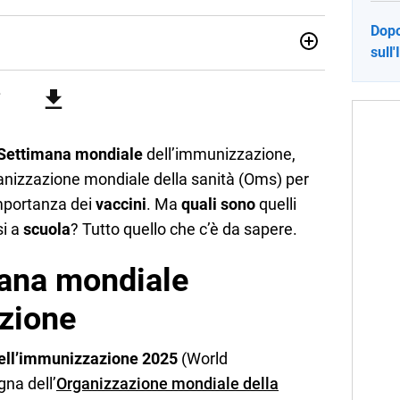
Dopo
sull
no una giornalista pubblicista laureata in Scienze politiche.
a passione per la scrittura in un lavoro, e da lì non mi sono
 pane quotidiano, i libri la mia via per evadere e viaggiare con
Settimana mondiale
dell’immunizzazione,
ganizzazione mondiale della sanità (Oms) per
importanza dei
vaccini
. Ma
quali sono
quelli
i a
scuola
? Tutto quello che c’è da sapere.
mana mondiale
zione
ell’immunizzazione 2025
(World
na dell’
Organizzazione mondiale della