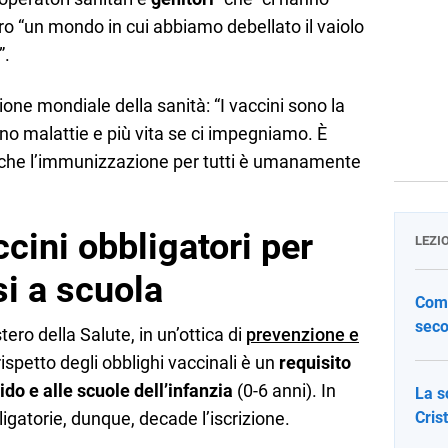
o “un mondo in cui abbiamo debellato il vaiolo
”.
ione mondiale della sanità: “I vaccini sono la
no malattie e più vita se ci impegniamo. È
che l’immunizzazione per tutti è umanamente
ccini obbligatori per
LEZI
i a scuola
Come
seco
ero della Salute, in un’ottica di
prevenzione e
 rispetto degli obblighi vaccinali è un
requisito
do e alle scuole dell’infanzia
(0-6 anni). In
La s
igatorie, dunque, decade l’iscrizione.
Cris