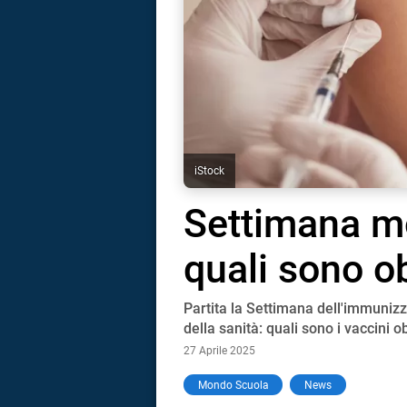
iStock
Settimana mo
quali sono ob
Partita la Settimana dell'immuni
della sanità: quali sono i vaccini o
27 Aprile 2025
i
Mondo Scuola
News
tografico