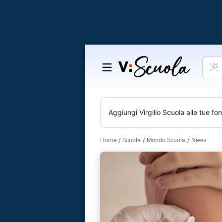
Cosa
Salta
vuoi
al
impar
contenuto
Aggiungi
Virgilio Scuola
alle tue fon
Home
Scuola
Mondo Scuola
News