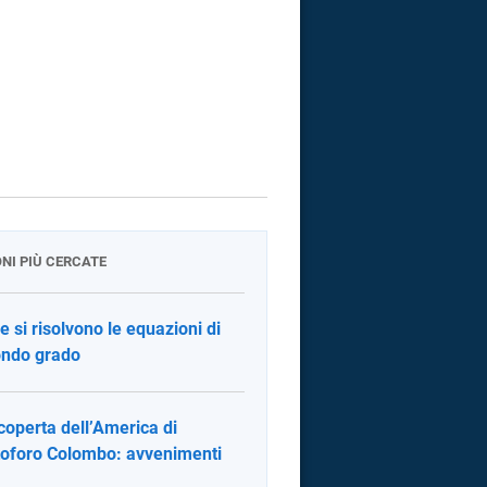
ONI PIÙ CERCATE
 si risolvono le equazioni di
ndo grado
coperta dell’America di
toforo Colombo: avvenimenti