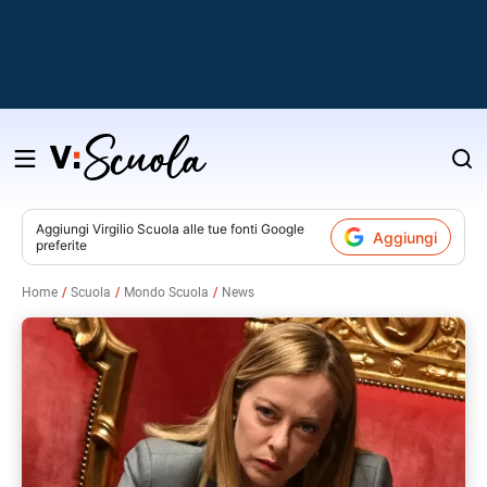
Salta
al
contenuto
Aggiungi
Virgilio Scuola
alle tue fonti Google
Aggiungi
preferite
v
Home
Scuola
Mondo Scuola
News
i