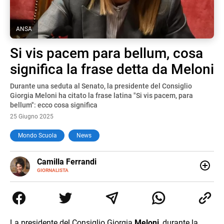
ANSA
Si vis pacem para bellum, cosa
significa la frase detta da Meloni
Durante una seduta al Senato, la presidente del Consiglio
Giorgia Meloni ha citato la frase latina "Si vis pacem, para
bellum": ecco cosa significa
25 Giugno 2025
Mondo Scuola
News
E-
Camilla Ferrandi
MAIL
LINKEDIN
GIORNALISTA
Nata e cresciuta a Grosseto, sono una giornalista
pubblicista laureata in Scienze politiche. Nel 2016 decido
di trasformare la passione per la scrittura in un lavoro, e
da lì non mi sono più fermata. L’attualità è il mio pane
quotidiano, i libri la mia via per evadere e viaggiare con la
La presidente del Consiglio Giorgia
Meloni
, durante la