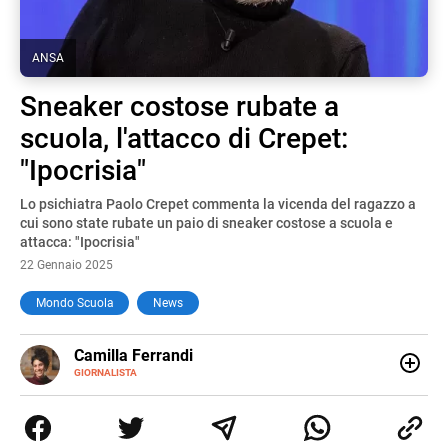
ANSA
Sneaker costose rubate a
scuola, l'attacco di Crepet:
"Ipocrisia"
Lo psichiatra Paolo Crepet commenta la vicenda del ragazzo a
cui sono state rubate un paio di sneaker costose a scuola e
attacca: "Ipocrisia"
22 Gennaio 2025
Mondo Scuola
News
E-
Camilla Ferrandi
MAIL
LINKEDIN
GIORNALISTA
Nata e cresciuta a Grosseto, sono una giornalista
pubblicista laureata in Scienze politiche. Nel 2016 decido
di trasformare la passione per la scrittura in un lavoro, e
da lì non mi sono più fermata. L’attualità è il mio pane