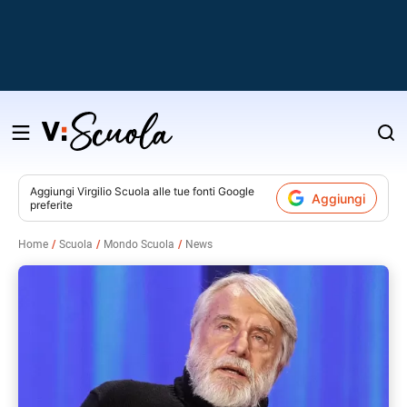
Salta
al
contenuto
Aggiungi
Virgilio Scuola
alle tue fonti Google
Aggiungi
preferite
v
Home
Scuola
Mondo Scuola
News
i