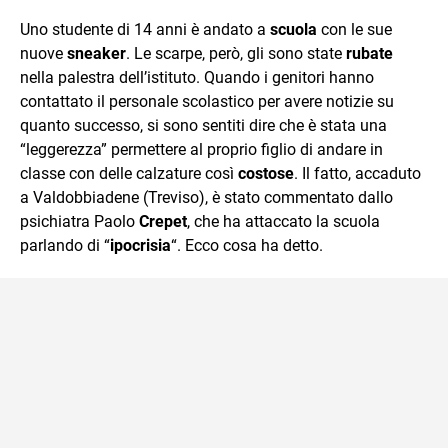
quotidiano, i libri la mia via per evadere e viaggiare con la
Uno studente di 14 anni è andato a
scuola
con le sue
mente.
nuove
sneaker
. Le scarpe, però, gli sono state
rubate
nella palestra dell’istituto. Quando i genitori hanno
contattato il personale scolastico per avere notizie su
quanto successo, si sono sentiti dire che è stata una
“leggerezza” permettere al proprio figlio di andare in
classe con delle calzature così
costose
. Il fatto, accaduto
a Valdobbiadene (Treviso), è stato commentato dallo
psichiatra Paolo
Crepet
, che ha attaccato la scuola
parlando di “
ipocrisia
“. Ecco cosa ha detto.