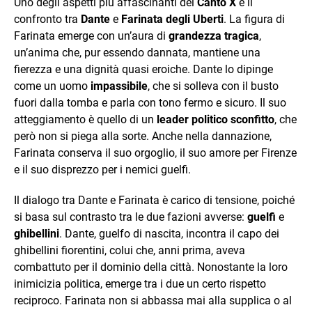
Uno degli aspetti più affascinanti del
Canto X
è il
confronto tra
Dante
e
Farinata degli Uberti
. La figura di
Farinata emerge con un’aura di
grandezza tragica
,
un’anima che, pur essendo dannata, mantiene una
fierezza e una dignità quasi eroiche. Dante lo dipinge
come un uomo
impassibile
, che si solleva con il busto
fuori dalla tomba e parla con tono fermo e sicuro. Il suo
atteggiamento è quello di un
leader politico sconfitto
, che
però non si piega alla sorte. Anche nella dannazione,
Farinata conserva il suo orgoglio, il suo amore per Firenze
e il suo disprezzo per i nemici guelfi.
Il dialogo tra Dante e Farinata è carico di tensione, poiché
si basa sul contrasto tra le due fazioni avverse:
guelfi
e
ghibellini
. Dante, guelfo di nascita, incontra il capo dei
ghibellini fiorentini, colui che, anni prima, aveva
combattuto per il dominio della città. Nonostante la loro
inimicizia politica, emerge tra i due un certo rispetto
reciproco. Farinata non si abbassa mai alla supplica o al