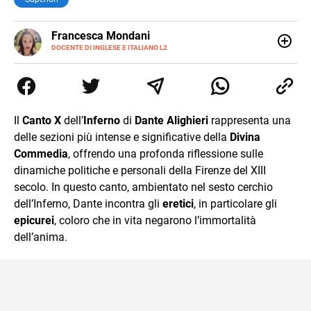
LINKEDIN
Francesca Mondani
INSTAGRAM
DOCENTE DI INGLESE E ITALIANO L2
Specializzata in pedagogia e didattica dell’italiano e
dell’inglese, insegno ad adolescenti e adulti nella scuola
secondaria di secondo grado. Mi occupo inoltre di
traduzioni, SEO Onsite e contenuti per il web. Amo i saggi
storici, la cucina e la mia Honda CBF500. Non ho il dono
Il
Canto X
dell’
Inferno
di
Dante Alighieri
rappresenta una
della sintesi.
delle sezioni più intense e significative della
Divina
Commedia
, offrendo una profonda riflessione sulle
dinamiche politiche e personali della Firenze del XIII
secolo. In questo canto, ambientato nel sesto cerchio
dell’Inferno, Dante incontra gli
eretici
, in particolare gli
epicurei
, coloro che in vita negarono l’immortalità
dell’anima.​