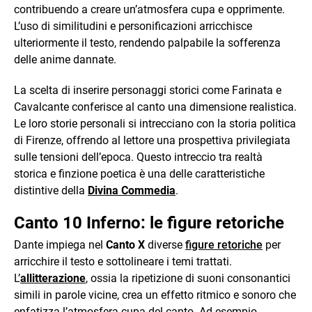
contribuendo a creare un’atmosfera cupa e opprimente.
L’uso di similitudini e personificazioni arricchisce
ulteriormente il testo, rendendo palpabile la sofferenza
delle anime dannate.​
La scelta di inserire personaggi storici come Farinata e
Cavalcante conferisce al canto una dimensione realistica.
Le loro storie personali si intrecciano con la storia politica
di Firenze, offrendo al lettore una prospettiva privilegiata
sulle tensioni dell’epoca. Questo intreccio tra realtà
storica e finzione poetica è una delle caratteristiche
distintive della
Divina Commedia
.​
Canto 10 Inferno: le figure retoriche
Dante impiega nel
Canto X
diverse
figure retoriche
per
arricchire il testo e sottolineare i temi trattati.
L’
allitterazione
, ossia la ripetizione di suoni consonantici
simili in parole vicine, crea un effetto ritmico e sonoro che
enfatizza l’atmosfera cupa del canto. Ad esempio,