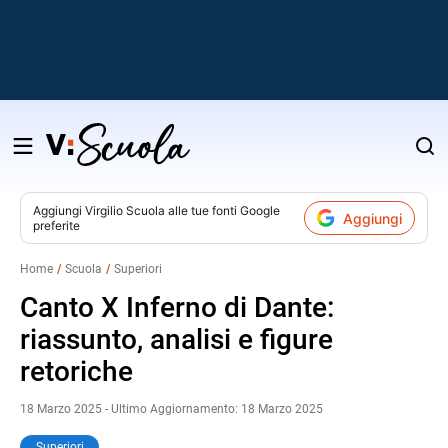
Salta
al
contenuto
Aggiungi
Virgilio Scuola
alle tue fonti Google
Aggiungi
preferite
v
Home
Scuola
Superiori
i
Canto X Inferno di Dante:
riassunto, analisi e figure
retoriche
18 Marzo 2025 - Ultimo Aggiornamento: 18 Marzo 2025
Superiori