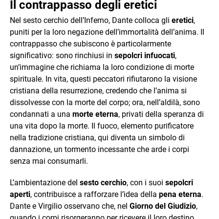
Il contrappasso degli eretici
Nel sesto cerchio dell’Inferno, Dante colloca gli
eretici
,
puniti per la loro negazione dell’immortalità dell’anima. Il
contrappasso che subiscono è particolarmente
significativo: sono rinchiusi in
sepolcri infuocati
,
un’immagine che richiama la loro condizione di morte
spirituale. In vita, questi peccatori rifiutarono la visione
cristiana della resurrezione, credendo che l’anima si
dissolvesse con la morte del corpo; ora, nell’aldilà, sono
condannati a una
morte eterna
, privati della speranza di
una vita dopo la morte. Il fuoco, elemento purificatore
nella tradizione cristiana, qui diventa un simbolo di
dannazione, un tormento incessante che arde i corpi
senza mai consumarli.
L’ambientazione del
sesto cerchio
, con i suoi
sepolcri
aperti
, contribuisce a rafforzare l’idea della
pena eterna
.
Dante e Virgilio osservano che, nel
Giorno del Giudizio
,
quando i corpi risorgeranno per ricevere il loro destino