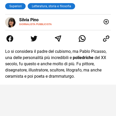
Superiori
Letteratura, storia e filosofia
E-
Silvia Pino
MAIL
GIORNALISTA PUBBLICISTA
Ho iniziato con le lingue straniere, ho continuato con la
traduzione e poi con l’editoria. Sono stata catturata dalla
critica del testo perché stregata dalle parole, dalla
comunicazione per pura casualità. Leggo, indago e amo i
giochi di parole. Poiché non era abbastanza ho iniziato a
Lo si considera il padre del cubismo, ma Pablo Picasso,
scrivere e non mi sono più fermata.
una delle personalità più incredibili e
poliedriche
del XX
secolo, fu questo e anche molto di più. Fu pittore,
disegnatore, illustratore, scultore, litografo, ma anche
ceramista e poi poeta e drammaturgo.