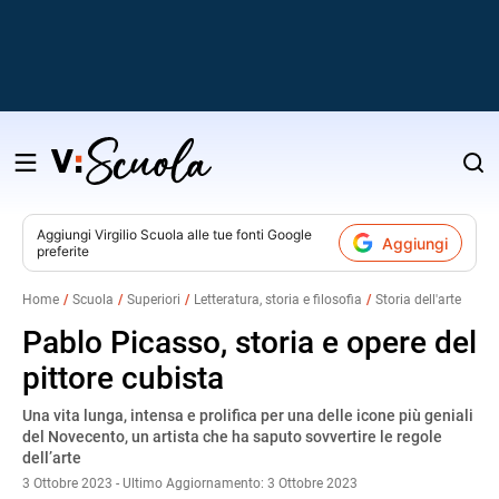
Salta
al
contenuto
Aggiungi
Virgilio Scuola
alle tue fonti Google
Aggiungi
preferite
v
Home
Scuola
Superiori
Letteratura, storia e filosofia
Storia dell'arte
i
Pablo Picasso, storia e opere del
pittore cubista
Una vita lunga, intensa e prolifica per una delle icone più geniali
del Novecento, un artista che ha saputo sovvertire le regole
dell’arte
3 Ottobre 2023 - Ultimo Aggiornamento: 3 Ottobre 2023