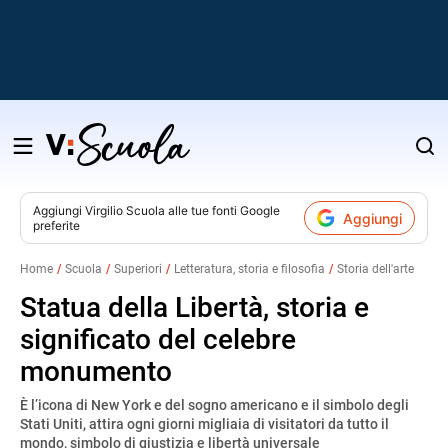
Salta
al
contenuto
Aggiungi
Virgilio Scuola
alle tue fonti Google
Aggiungi
preferite
v
Home
Scuola
Superiori
Letteratura, storia e filosofia
Storia dell'arte
i
Statua della Libertà, storia e
significato del celebre
monumento
È l’icona di New York e del sogno americano e il simbolo degli
Stati Uniti, attira ogni giorni migliaia di visitatori da tutto il
mondo, simbolo di giustizia e libertà universale