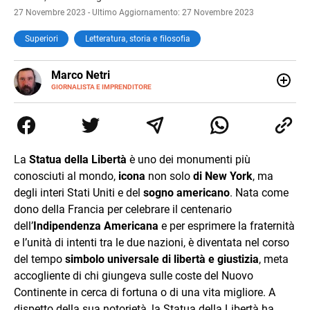
27 Novembre 2023 - Ultimo Aggiornamento: 27 Novembre 2023
Superiori
Letteratura, storia e filosofia
E-
Marco Netri
MAIL
GIORNALISTA E IMPRENDITORE
Ho iniziato a scrivere da giovanissimo e ne ho fatto il mio
lavoro. Dopo la laurea in Scienze Politiche e il Master in
Giornalismo conseguiti alla Luiss, ho associato la
passione per la scrittura a quello per lo studio
dedicandomi per anni al lavoro di ricercatore. Oggi sono
La
Statua della Libertà
è uno dei monumenti più
imprenditore di me stesso.
conosciuti al mondo,
icona
non solo
di New York
, ma
degli interi Stati Uniti e del
sogno americano
. Nata come
dono della Francia per celebrare il centenario
dell’
Indipendenza Americana
e per esprimere la fraternità
e l’unità di intenti tra le due nazioni, è diventata nel corso
del tempo
simbolo universale di libertà e giustizia
, meta
accogliente di chi giungeva sulle coste del Nuovo
Continente in cerca di fortuna o di una vita migliore. A
dispetto della sua notorietà, la Statua della Libertà ha