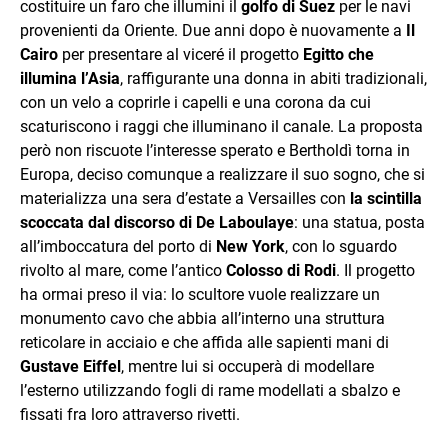
costituire un faro che illumini il
golfo di Suez
per le navi
provenienti da Oriente. Due anni dopo è nuovamente a
Il
Cairo
per presentare al viceré il progetto
Egitto che
illumina l’Asia
, raffigurante una donna in abiti tradizionali,
con un velo a coprirle i capelli e una corona da cui
scaturiscono i raggi che illuminano il canale. La proposta
però non riscuote l’interesse sperato e Bertholdì torna in
Europa, deciso comunque a realizzare il suo sogno, che si
materializza una sera d’estate a Versailles con
la scintilla
scoccata dal discorso di De Laboulaye
: una statua, posta
all’imboccatura del porto di
New York
, con lo sguardo
rivolto al mare, come l’antico
Colosso di Rodi
. Il progetto
ha ormai preso il via: lo scultore vuole realizzare un
monumento cavo che abbia all’interno una struttura
reticolare in acciaio e che affida alle sapienti mani di
Gustave Eiffel
, mentre lui si occuperà di modellare
l’esterno utilizzando fogli di rame modellati a sbalzo e
fissati fra loro attraverso rivetti.