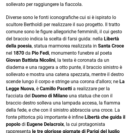
sollevato per raggiungere la fiaccola.
Diverse sono le fonti iconografiche cui si è ispirato lo
scultore Bertholdì per realizzare il suo progetto. Il tratto
comune sono le figure allegoriche femminili, il cui gesto
del braccio indica la scelta di farsi guida: nella
Libertà
della poesia
, statua marmorea realizzata in
Santa Croce
nel
1870
da
Pio Fedi
, monumento funebre al poeta
Giovan Battista Nicolini
, la testa è coronata da un
diadema e una raggera a otto punte, il braccio sinistro è
sollevato e mostra una catena spezzata, mentre il destro
scende lungo il corpo e stringe una corona d’alloro; ne
La
Legge Nuova
, è
Camillo Pacetti
a realizzare per la
facciata del
Duomo di Milano
una statua che con il
braccio destro solleva una lampada accesa, la fiamma
della fede, e che con il sinistro abbraccia una croce. La
fonte pittorica più importante è infine
Libertà che guida il
popolo
di
Eugene Delacroix
, la cui protagonista
rappresenta
le tre gloriose giornate di Parigi del luglio