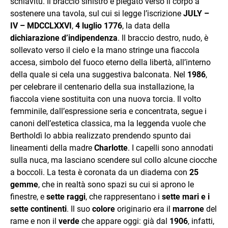
schiavitù. Il braccio sinistro è piegato verso il corpo a
sostenere una tavola, sul cui si legge l’iscrizione
JULY –
IV – MDCCLXXVI
,
4 luglio 1776
, la data della
dichiarazione d’indipendenza
. Il braccio destro, nudo, è
sollevato verso il cielo e la mano stringe una fiaccola
accesa, simbolo del fuoco eterno della libertà, all’interno
della quale si cela una suggestiva balconata. Nel
1986
,
per celebrare il centenario della sua installazione, la
fiaccola viene sostituita con una nuova torcia. Il volto
femminile, dall’espressione seria e concentrata, segue i
canoni dell’estetica classica, ma la leggenda vuole che
Bertholdì lo abbia realizzato prendendo spunto dai
lineamenti della madre
Charlotte
. I capelli sono annodati
sulla nuca, ma lasciano scendere sul collo alcune ciocche
a boccoli. La testa è coronata da un diadema con
25
gemme
, che in realtà sono spazi su cui si aprono le
finestre, e
sette raggi
, che rappresentano i
sette mari e i
sette continenti
. Il suo
colore
originario era il
marrone
del
rame e non il
verde
che appare oggi: già dal
1906
, infatti,