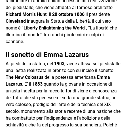
racimolare i 100mila dollari necessari alla realizzazione
del piedistallo, che viene affidata al famoso architetto
Richard Morris Hunt
. Il
28 ottobre 1886
il presidente
Cleveland
inaugura la Statua della Libertà, il cui vero
nome è
“Liberty Enlightening the World"
, “La libertà che
illumina il mondo", tra fuochi pirotecnici e colpi di
cannone.
Il sonetto di Emma Lazarus
Ai piedi della statua, nel
1903
, viene affissa sul piedistallo
una lastra realizzata in bronzo con su inciso il sonetto
The New Colossus
della poetessa americana
Emma
Lazarus
. E’ il
1883
quando la giovane in occasione di
un’asta indetta per la raccolta fondi viene a conoscenza
del fatto che sta per essere eretta una grande statua, un
vero colosso, prodigio dell’arte e della tecnica del XIX
secolo, monumento alla storia recente di una nazione che
ha combattuto per l’indipendenza e l’abolizione della
schiavitù e che fa del progresso la sua bandiera. Poiché