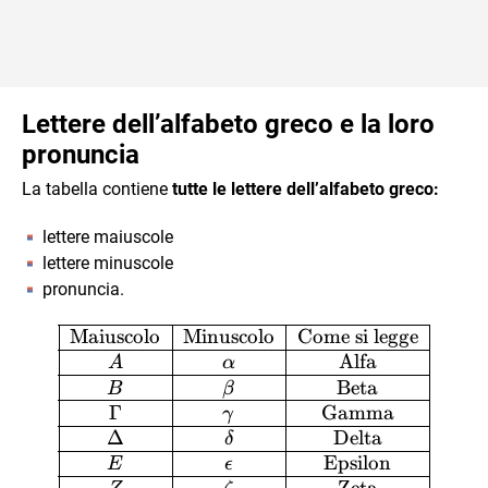
Lettere dell’alfabeto greco e la loro
pronuncia
La tabella contiene
tutte le lettere dell’alfabeto greco:
lettere maiuscole
lettere minuscole
pronuncia.
\begin{array}{|c|c|c|} \h
Maiuscolo
Minuscolo
Come si legge
Alfa
A
α
Beta
B
β
Γ
Gamma
γ
Δ
Delta
δ
Epsilon
E
ϵ