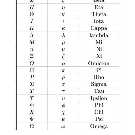
Zeta
Z
ζ
Eta
H
η
Θ
Theta
θ
Iota
I
ι
Cappa
K
κ
Λ
lambda
λ
Mi
M
μ
Ni
n
ν
Ξ
Xi
ξ
Omicron
O
o
Π
Pi
π
Rho
P
ρ
Σ
Sigma
σ
Tau
T
τ
Υ
Ipsilon
υ
Φ
Phi
ϕ
Chi
X
χ
Ψ
Psi
ψ
Ω
Omega
ω