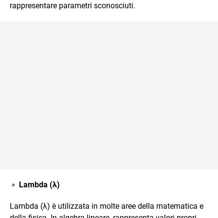
rappresentare parametri sconosciuti.
Lambda (λ)
Lambda (λ) è utilizzata in molte aree della matematica e
della fisica. In algebra lineare, rappresenta valori propri