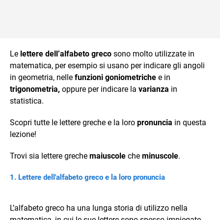
Le
lettere dell’alfabeto
greco
sono molto utilizzate in
matematica, per esempio si usano per indicare gli angoli
in geometria, nelle
funzioni goniometriche
e in
trigonometria,
oppure per indicare la
varianza
in
statistica.
Scopri tutte le lettere greche e la loro
pronuncia
in questa
lezione!
Trovi sia lettere greche
maiuscole
che
minuscole
.
Lettere dell'alfabeto greco e la loro pronuncia
L’alfabeto greco ha una lunga storia di utilizzo nella
matematica, in cui le sue lettere sono spesso impiegate