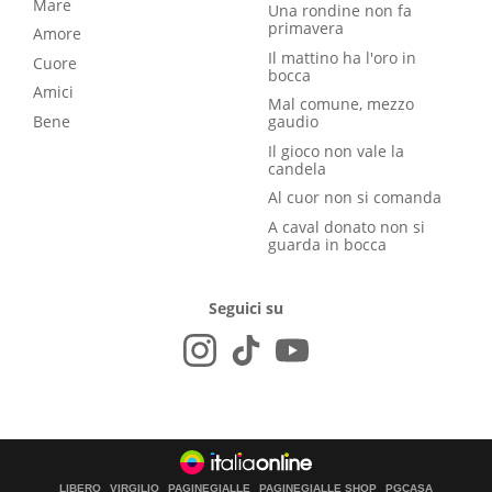
Mare
Una rondine non fa
primavera
Amore
Il mattino ha l'oro in
Cuore
bocca
Amici
Mal comune, mezzo
Bene
gaudio
Il gioco non vale la
candela
Al cuor non si comanda
A caval donato non si
guarda in bocca
Seguici su
LIBERO
VIRGILIO
PAGINEGIALLE
PAGINEGIALLE SHOP
PGCASA