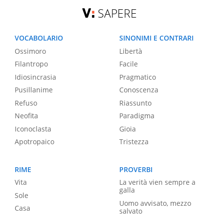
SAPERE
VOCABOLARIO
SINONIMI E CONTRARI
Ossimoro
Libertà
Filantropo
Facile
Idiosincrasia
Pragmatico
Pusillanime
Conoscenza
Refuso
Riassunto
Neofita
Paradigma
Iconoclasta
Gioia
Apotropaico
Tristezza
RIME
PROVERBI
Vita
La verità vien sempre a
galla
Sole
Uomo avvisato, mezzo
Casa
salvato