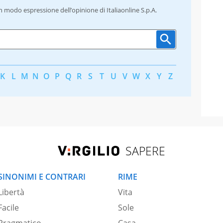
un modo espressione dell’opinione di Italiaonline S.p.A.
K
L
M
N
O
P
Q
R
S
T
U
V
W
X
Y
Z
SAPERE
SINONIMI E CONTRARI
RIME
Libertà
Vita
Facile
Sole