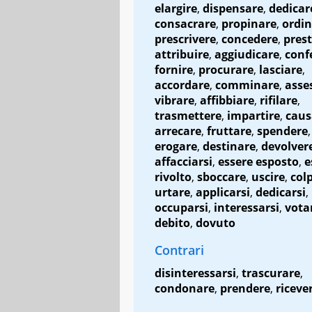
elargire
,
dispensare
,
dedicar
consacrare
,
propinare
,
ordi
prescrivere
,
concedere
,
pres
attribuire
,
aggiudicare
,
conf
fornire
,
procurare
,
lasciare
,
accordare
,
comminare
,
asse
vibrare
,
affibbiare
,
rifilare
,
trasmettere
,
impartire
,
caus
arrecare
,
fruttare
,
spendere
erogare
,
destinare
,
devolver
affacciarsi
,
essere esposto
,
e
rivolto
,
sboccare
,
uscire
,
colp
urtare
,
applicarsi
,
dedicarsi
,
occuparsi
,
interessarsi
,
vota
debito
,
dovuto
Contrari
disinteressarsi
,
trascurare
,
condonare
,
prendere
,
riceve