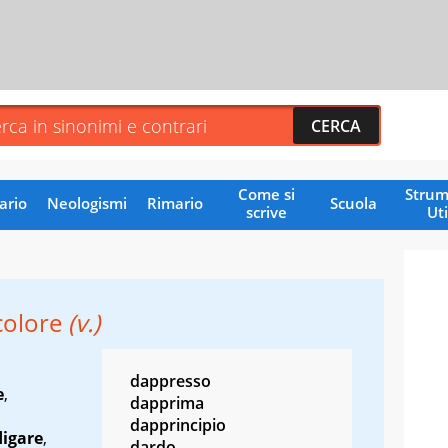
Come si
Strum
ario
Neologismi
Rimario
Scuola
scrive
Uti
colore
(v.)
dappresso
e
,
dapprima
dapprincipio
digare
,
dardo