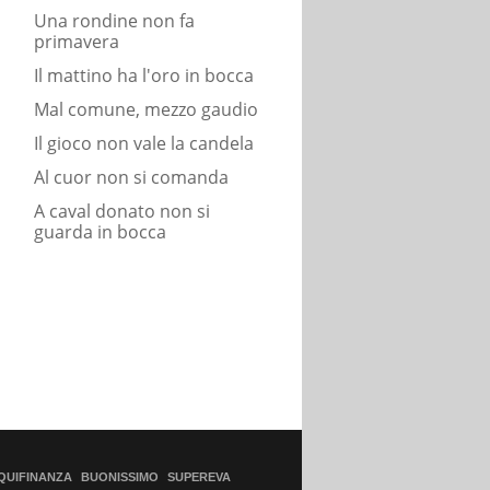
Una rondine non fa
primavera
Il mattino ha l'oro in bocca
Mal comune, mezzo gaudio
Il gioco non vale la candela
Al cuor non si comanda
A caval donato non si
guarda in bocca
QUIFINANZA
BUONISSIMO
SUPEREVA