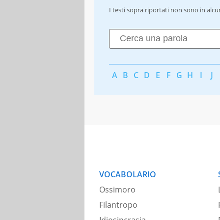
I testi sopra riportati non sono in alc
A
B
C
D
E
F
G
H
I
J
VOCABOLARIO
Ossimoro
Filantropo