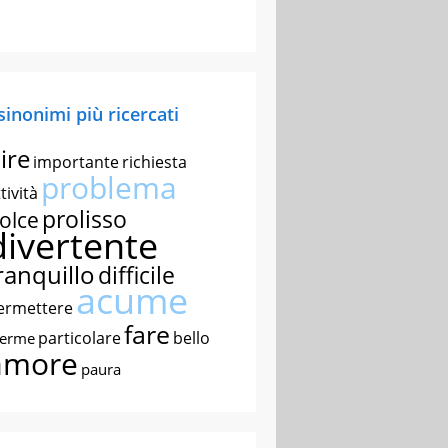
 sinonimi più ricercati
ire
importante
richiesta
problema
tività
prolisso
olce
divertente
ranquillo
difficile
acume
ermettere
fare
particolare
bello
nerme
amore
paura