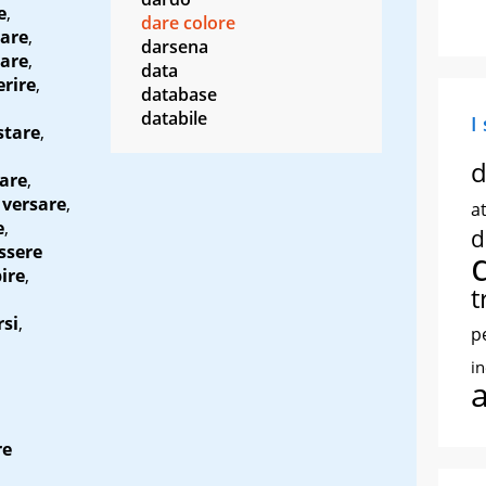
e
,
dare colore
nare
,
darsena
tare
,
data
erire
,
database
databile
I
stare
,
d
are
,
,
versare
,
at
e
,
d
ssere
ire
,
t
rsi
,
p
i
re