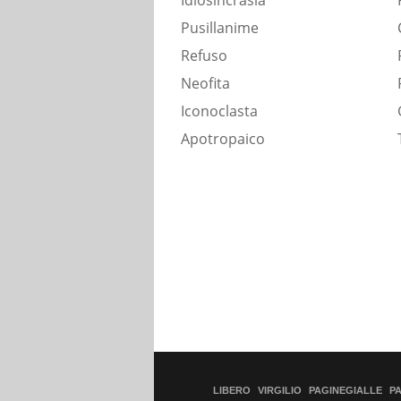
Idiosincrasia
Pusillanime
Refuso
Neofita
Iconoclasta
Apotropaico
LIBERO
VIRGILIO
PAGINEGIALLE
P