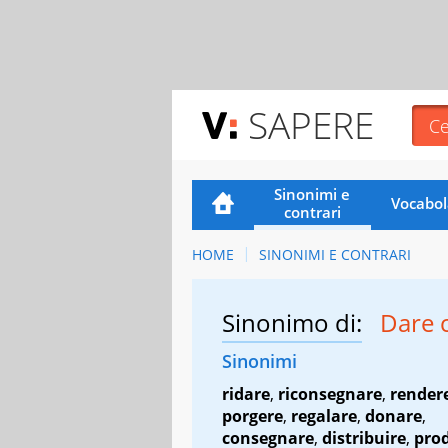
SAPERE
Sinonimi e
Vocabol
contrari
HOME
SINONIMI E CONTRARI
Sinonimo di:
Dare 
Sinonimi
ridare
,
riconsegnare
,
render
porgere
,
regalare
,
donare
,
consegnare
,
distribuire
,
pro