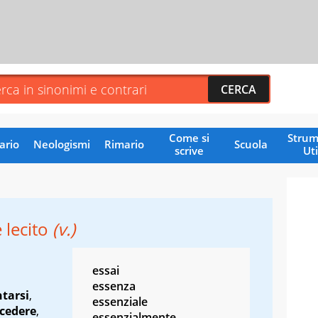
Come si
Strum
ario
Neologismi
Rimario
Scuola
scrive
Uti
 lecito
(v.)
essai
essenza
tarsi
,
essenziale
cedere
,
essenzialmente