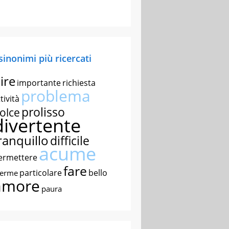
 sinonimi più ricercati
ire
importante
richiesta
problema
tività
prolisso
olce
divertente
ranquillo
difficile
acume
ermettere
fare
particolare
bello
nerme
amore
paura