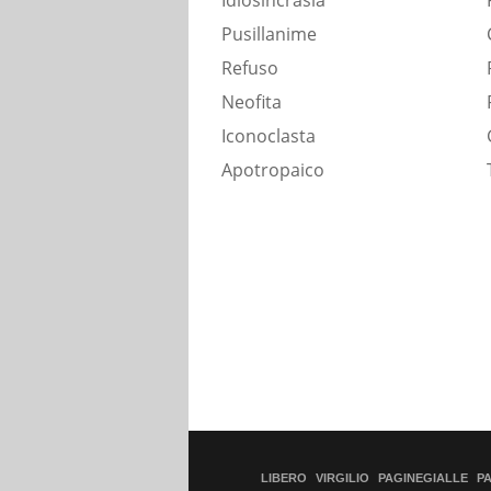
Idiosincrasia
Pusillanime
Refuso
Neofita
Iconoclasta
Apotropaico
LIBERO
VIRGILIO
PAGINEGIALLE
P