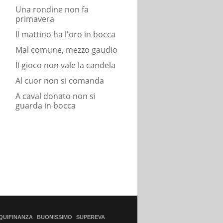
Una rondine non fa
primavera
Il mattino ha l'oro in bocca
Mal comune, mezzo gaudio
Il gioco non vale la candela
Al cuor non si comanda
A caval donato non si
guarda in bocca
QUIFINANZA
BUONISSIMO
SUPEREVA