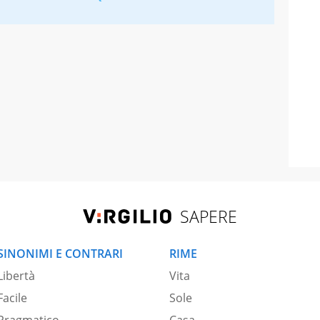
SAPERE
SINONIMI E CONTRARI
RIME
Libertà
Vita
Facile
Sole