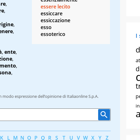
are
,
essere lecito
re
,
essiccare
essiccazione
rigine
,
esso
enere
,
essoterico
I
d
à
,
ente
,
zione
,
at
emento
,
d
sona
,
t
p
un modo espressione dell’opinione di Italiaonline S.p.A.
i
K
L
M
N
O
P
Q
R
S
T
U
V
W
X
Y
Z