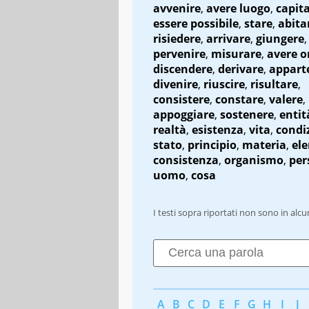
avvenire
,
avere luogo
,
capit
essere possibile
,
stare
,
abita
risiedere
,
arrivare
,
giungere
,
pervenire
,
misurare
,
avere o
discendere
,
derivare
,
appart
divenire
,
riuscire
,
risultare
,
consistere
,
constare
,
valere
,
appoggiare
,
sostenere
,
entit
realtà
,
esistenza
,
vita
,
condi
stato
,
principio
,
materia
,
el
consistenza
,
organismo
,
per
uomo
,
cosa
I testi sopra riportati non sono in alc
A
B
C
D
E
F
G
H
I
J