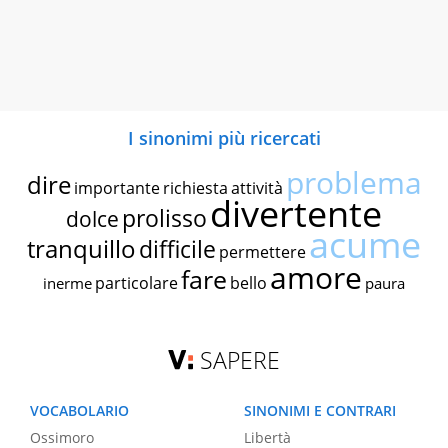
I sinonimi più ricercati
problema
dire
importante
richiesta
attività
divertente
prolisso
dolce
acume
tranquillo
difficile
permettere
amore
fare
particolare
bello
inerme
paura
SAPERE
VOCABOLARIO
SINONIMI E CONTRARI
Ossimoro
Libertà