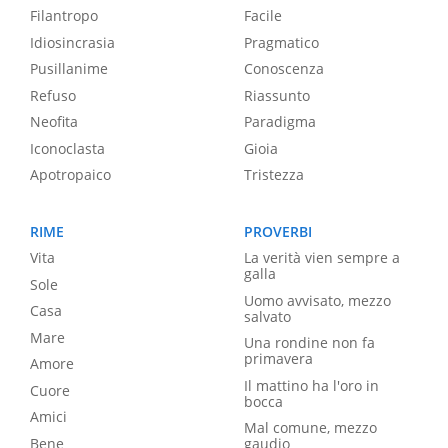
Filantropo
Facile
Idiosincrasia
Pragmatico
Pusillanime
Conoscenza
Refuso
Riassunto
Neofita
Paradigma
Iconoclasta
Gioia
Apotropaico
Tristezza
RIME
PROVERBI
Vita
La verità vien sempre a
galla
Sole
Uomo avvisato, mezzo
Casa
salvato
Mare
Una rondine non fa
primavera
Amore
Il mattino ha l'oro in
Cuore
bocca
Amici
Mal comune, mezzo
Bene
gaudio