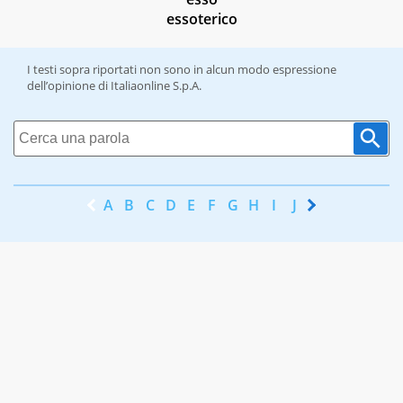
essoterico
I testi sopra riportati non sono in alcun modo espressione
dell’opinione di Italiaonline S.p.A.
A
B
C
D
E
F
G
H
I
J
K
L
M
N