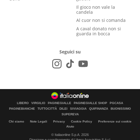
Il gioco non vale la
candela
Al cuor non si comanda
A caval donato non si
guarda in bocca
Seguici su
LIBERO
VIRGILIO
PAGINEGIALLE
PAGINEGIALLE SHOP
PGCASA
PAGINEBIANCHE
TUTTOCITTÀ
DILEI
SIVIAGGIA
QUIFINANZA
BUONISSIMO
SUPEREVA
Chi siamo
Note Legali
Privacy
Cookie Policy
Preferenze sui cookie
Aiuto
© Italiaonline S.p.A. 2026
Direzione e coordinamento di Libero Acquisition S.á r.l.