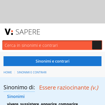
SAPERE
HOME
SINONIMI E CONTRARI
Sinonimo di:
Essere raziocinante
(v.)
Sinonimi
vivere
,
sussistere
,
apparire
,
comparire
,