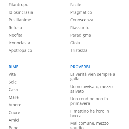
Filantropo
Facile
Idiosincrasia
Pragmatico
Pusillanime
Conoscenza
Refuso
Riassunto
Neofita
Paradigma
Iconoclasta
Gioia
Apotropaico
Tristezza
RIME
PROVERBI
Vita
La verità vien sempre a
galla
Sole
Uomo avvisato, mezzo
Casa
salvato
Mare
Una rondine non fa
primavera
Amore
Il mattino ha l'oro in
Cuore
bocca
Amici
Mal comune, mezzo
Bene
gaudio