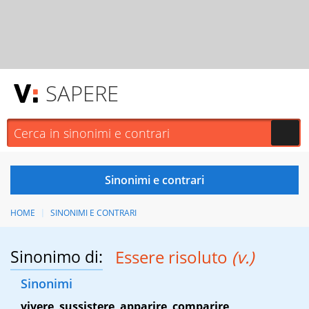
SAPERE
HOME
SINONIMI E CONTRARI
Sinonimo di:
Essere risoluto
(v.)
Sinonimi
vivere
,
sussistere
,
apparire
,
comparire
,