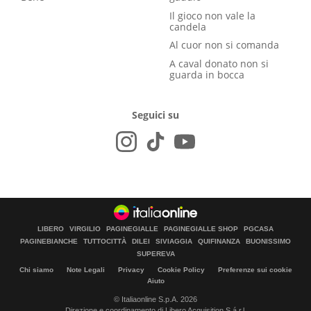
Il gioco non vale la
candela
Al cuor non si comanda
A caval donato non si
guarda in bocca
Seguici su
LIBERO
VIRGILIO
PAGINEGIALLE
PAGINEGIALLE SHOP
PGCASA
PAGINEBIANCHE
TUTTOCITTÀ
DILEI
SIVIAGGIA
QUIFINANZA
BUONISSIMO
SUPEREVA
Chi siamo
Note Legali
Privacy
Cookie Policy
Preferenze sui cookie
Aiuto
© Italiaonline S.p.A. 2026
Direzione e coordinamento di Libero Acquisition S.á r.l.