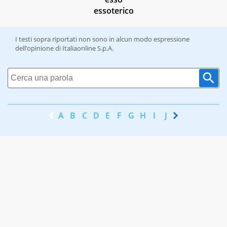
essoterico
I testi sopra riportati non sono in alcun modo espressione
dell’opinione di Italiaonline S.p.A.
A
B
C
D
E
F
G
H
I
J
K
L
M
N