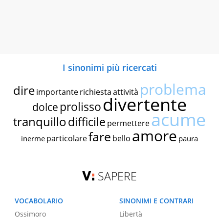
I sinonimi più ricercati
problema
dire
importante
richiesta
attività
divertente
prolisso
dolce
acume
tranquillo
difficile
permettere
amore
fare
particolare
bello
inerme
paura
SAPERE
VOCABOLARIO
SINONIMI E CONTRARI
Ossimoro
Libertà