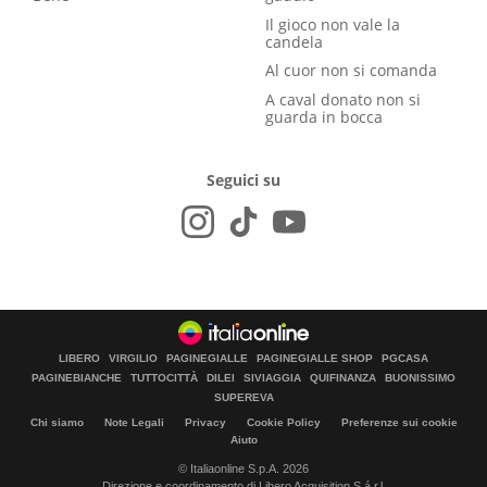
Il gioco non vale la
candela
Al cuor non si comanda
A caval donato non si
guarda in bocca
Seguici su
LIBERO
VIRGILIO
PAGINEGIALLE
PAGINEGIALLE SHOP
PGCASA
PAGINEBIANCHE
TUTTOCITTÀ
DILEI
SIVIAGGIA
QUIFINANZA
BUONISSIMO
SUPEREVA
Chi siamo
Note Legali
Privacy
Cookie Policy
Preferenze sui cookie
Aiuto
© Italiaonline S.p.A. 2026
Direzione e coordinamento di Libero Acquisition S.á r.l.