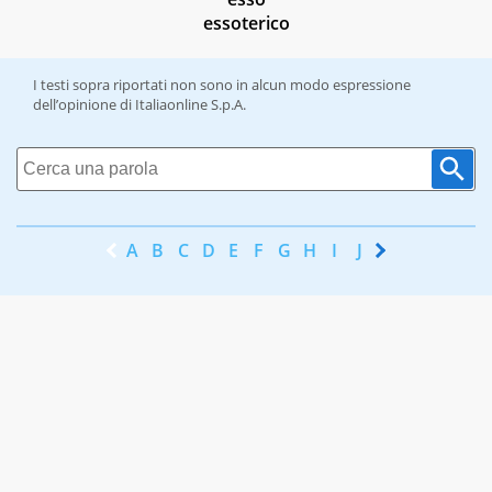
essoterico
I testi sopra riportati non sono in alcun modo espressione
dell’opinione di Italiaonline S.p.A.
A
B
C
D
E
F
G
H
I
J
K
L
M
N