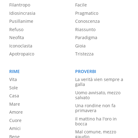
Filantropo
Facile
Idiosincrasia
Pragmatico
Pusillanime
Conoscenza
Refuso
Riassunto
Neofita
Paradigma
Iconoclasta
Gioia
Apotropaico
Tristezza
RIME
PROVERBI
Vita
La verità vien sempre a
galla
Sole
Uomo avvisato, mezzo
Casa
salvato
Mare
Una rondine non fa
primavera
Amore
Il mattino ha l'oro in
Cuore
bocca
Amici
Mal comune, mezzo
Bene
gaudio