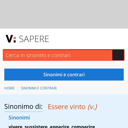
SAPERE
HOME
SINONIMI E CONTRARI
Sinonimo di:
Essere vinto
(v.)
Sinonimi
vivere
,
sussistere
,
apparire
,
comparire
,