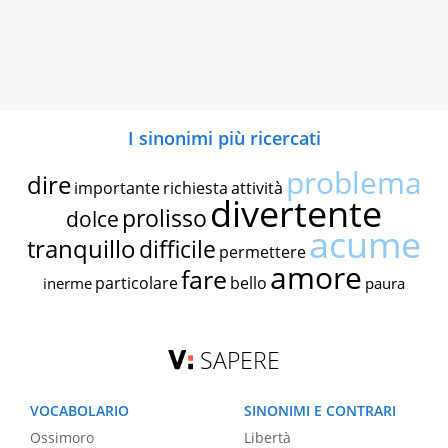
I sinonimi più ricercati
problema
dire
importante
richiesta
attività
divertente
prolisso
dolce
acume
tranquillo
difficile
permettere
amore
fare
particolare
bello
inerme
paura
SAPERE
VOCABOLARIO
SINONIMI E CONTRARI
Ossimoro
Libertà