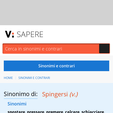
SAPERE
HOME
SINONIMI E CONTRARI
Sinonimo di:
Spingersi
(v.)
Sinonimi
spostare
,
pressare
,
premere
,
calcare
,
schiacciare
,