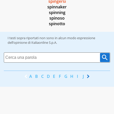
spingersi
spinnaker
spinning
spinoso
spinotto
I testi sopra riportati non sono in alcun modo espressione
dell’opinione di Italiaonline S.p.A.
A
B
C
D
E
F
G
H
I
J
K
L
M
N