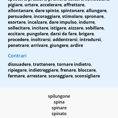
pigiare
,
urtare
,
accelerare
,
affrettare
,
allontanare
,
dare spinte
,
spintonare
,
allungare
,
persuadere
,
incoraggiare
,
stimolare
,
spronare
,
esortare
,
incalzare
,
dare impulso
,
indurre
,
sollecitare
,
incitare
,
istigare
,
aizzare
,
sobillare
,
eccitare
,
pungolare
,
darsi da fare
,
brigare
,
procedere
,
inoltrarsi
,
addentrarsi
,
introdursi
,
penetrare
,
arrivare
,
giungere
,
ardire
Contrari
dissuadere
,
trattenere
,
tornare indietro
,
ripiegare
,
indietreggiare
,
frenare
,
bloccare
,
fermare
,
arrestare
,
scoraggiare
,
sconsigliare
spilungone
spina
spinare
spinato