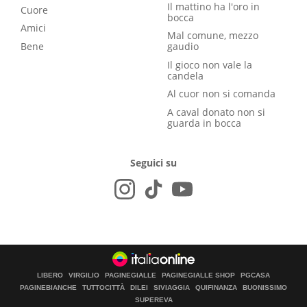
Il mattino ha l'oro in
Cuore
bocca
Amici
Mal comune, mezzo
Bene
gaudio
Il gioco non vale la
candela
Al cuor non si comanda
A caval donato non si
guarda in bocca
Seguici su
LIBERO
VIRGILIO
PAGINEGIALLE
PAGINEGIALLE SHOP
PGCASA
PAGINEBIANCHE
TUTTOCITTÀ
DILEI
SIVIAGGIA
QUIFINANZA
BUONISSIMO
SUPEREVA