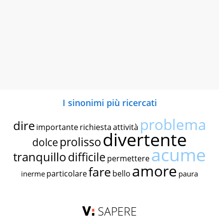
I sinonimi più ricercati
problema
dire
importante
richiesta
attività
divertente
prolisso
dolce
acume
tranquillo
difficile
permettere
amore
fare
particolare
bello
inerme
paura
SAPERE