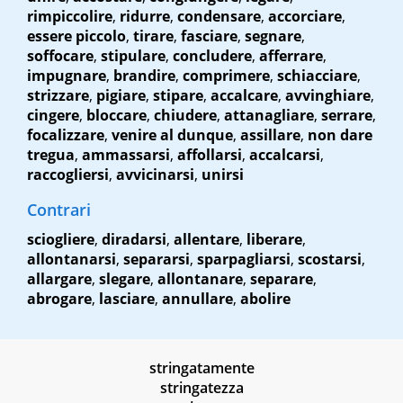
rimpiccolire
,
ridurre
,
condensare
,
accorciare
,
essere piccolo
,
tirare
,
fasciare
,
segnare
,
soffocare
,
stipulare
,
concludere
,
afferrare
,
impugnare
,
brandire
,
comprimere
,
schiacciare
,
strizzare
,
pigiare
,
stipare
,
accalcare
,
avvinghiare
,
cingere
,
bloccare
,
chiudere
,
attanagliare
,
serrare
,
focalizzare
,
venire al dunque
,
assillare
,
non dare
tregua
,
ammassarsi
,
affollarsi
,
accalcarsi
,
raccogliersi
,
avvicinarsi
,
unirsi
Contrari
sciogliere
,
diradarsi
,
allentare
,
liberare
,
allontanarsi
,
separarsi
,
sparpagliarsi
,
scostarsi
,
allargare
,
slegare
,
allontanare
,
separare
,
abrogare
,
lasciare
,
annullare
,
abolire
stringatamente
stringatezza