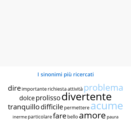
I sinonimi più ricercati
problema
dire
importante
richiesta
attività
divertente
prolisso
dolce
acume
tranquillo
difficile
permettere
amore
fare
particolare
bello
inerme
paura