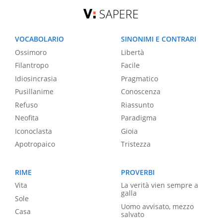
SAPERE
VOCABOLARIO
SINONIMI E CONTRARI
Ossimoro
Libertà
Filantropo
Facile
Idiosincrasia
Pragmatico
Pusillanime
Conoscenza
Refuso
Riassunto
Neofita
Paradigma
Iconoclasta
Gioia
Apotropaico
Tristezza
RIME
PROVERBI
Vita
La verità vien sempre a
galla
Sole
Uomo avvisato, mezzo
Casa
salvato