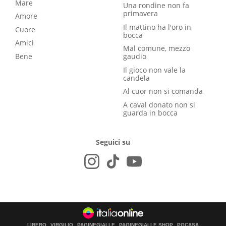
Mare
Una rondine non fa
primavera
Amore
Il mattino ha l'oro in
Cuore
bocca
Amici
Mal comune, mezzo
Bene
gaudio
Il gioco non vale la
candela
Al cuor non si comanda
A caval donato non si
guarda in bocca
Seguici su
LIBERO
VIRGILIO
PAGINEGIALLE
PAGINEGIALLE SHOP
PGCASA