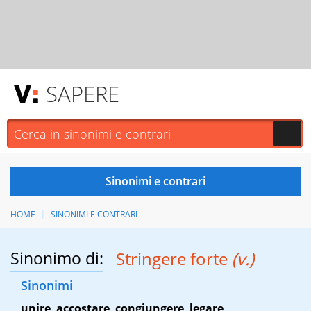
SAPERE
HOME
SINONIMI E CONTRARI
Sinonimo di:
Stringere forte
(v.)
Sinonimi
unire
,
accostare
,
congiungere
,
legare
,