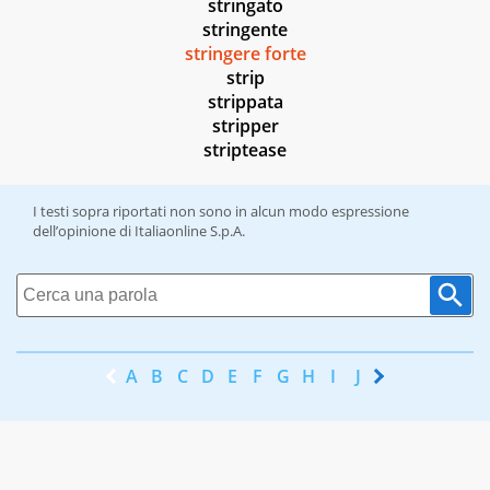
stringato
stringente
stringere forte
strip
strippata
stripper
striptease
I testi sopra riportati non sono in alcun modo espressione
dell’opinione di Italiaonline S.p.A.
A
B
C
D
E
F
G
H
I
J
K
L
M
N