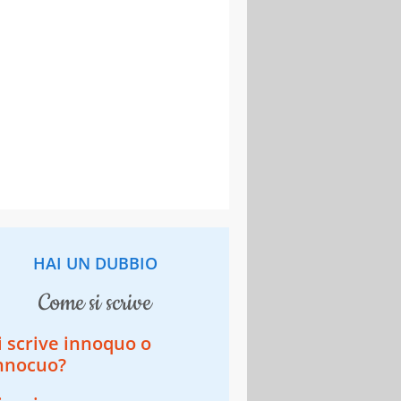
HAI UN DUBBIO
come si scrive
i scrive innoquo o
nnocuo?