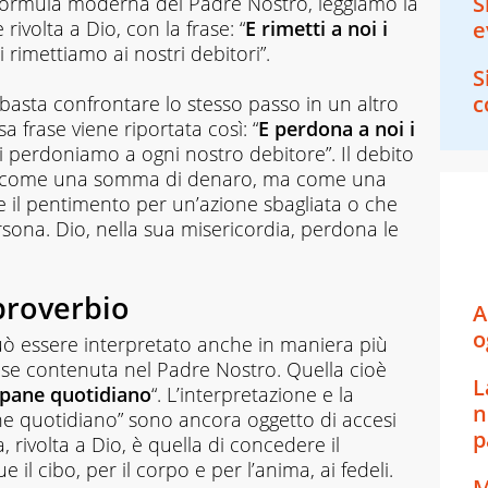
S
 formula moderna del Padre Nostro, leggiamo la
rivolta a Dio, con la frase: “
E rimetti a noi i
e
 rimettiamo ai nostri debitori”.
S
c
e, basta confrontare lo stesso passo in un altro
a frase viene riportata così: “
E perdona a noi i
ti perdoniamo a ogni nostro debitore”. Il debito
e come una somma di denaro, ma come una
 il pentimento per un’azione sbagliata o che
sona. Dio, nella sua misericordia, perdona le
 proverbio
A
o
può essere interpretato anche in maniera più
ase contenuta nel Padre Nostro. Quella cioè
L
pane quotidiano
“. L’interpretazione e la
n
ne quotidiano” sono ancora oggetto di accesi
p
ta, rivolta a Dio, è quella di concedere il
e il cibo, per il corpo e per l’anima, ai fedeli.
M