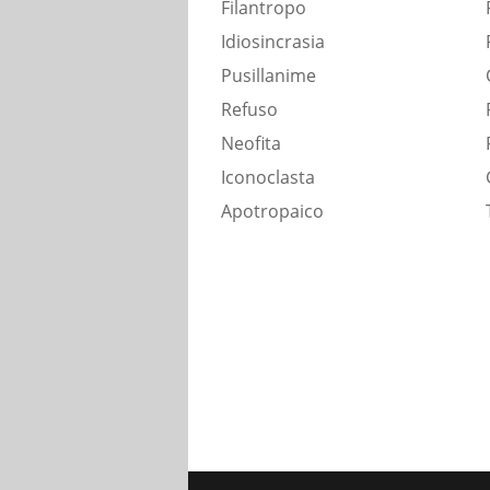
Filantropo
Idiosincrasia
Pusillanime
Refuso
Neofita
Iconoclasta
Apotropaico