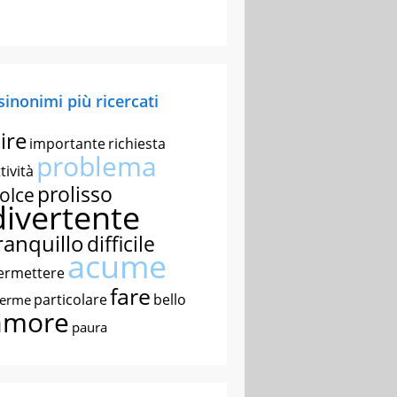
 sinonimi più ricercati
ire
importante
richiesta
problema
tività
prolisso
olce
divertente
ranquillo
difficile
acume
ermettere
fare
particolare
bello
nerme
amore
paura