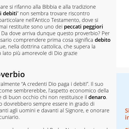
re si rifanno alla Bibbia e alla tradizione
i debiti
” non sembra trovare riscontro
particolare nell’Antico Testamento, dove si
mai restituite sono uno dei
peccati peggiori
 Da dove arriva dunque questo proverbio? Per
cessario comprendere prima cosa significa
debito
, nella dottrina cattolica, che supera la
 lato più amorevole di Dio grazie
roverbio
mente “A credenti Dio paga i debiti”. Il suo
a, come sembrerebbe, l’aspetto economico della
de di buon occhio chi non restituisce il
denaro
.
ano dovrebbero sempre essere in grado di
S
vanti agli uomini e davanti al Signore, e onorare
cuniario.
i