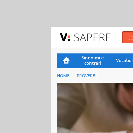
SAPERE
Sinonimi e
Vocabol
contrari
HOME
PROVERBI