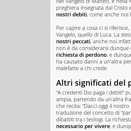
Nel Vangelo di Matteo, e nella
preghiera insegnata dal Cristo e 
nostri debiti
, come anche noi li
Per capire a cosa ci si riferisc
Vangelo, quello di Luca. La stess
nostri peccati
, anche noi infat
non è da considerarsi dunqu
richiesta di perdono
, e dunque
ha causato danni a un’altra per
malefatte a chi crede.
Altri significati del
“A credenti Dio paga i debiti” 
ampia, partendo da un’altra fr
che recita: “Dacci oggi il nostro
traduzione del concetto di “pa
dibattiti tra i teologi. La richies
necessario per vivere
, e dunqu