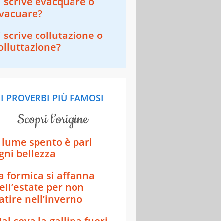
i scrive evacquare o
vacuare?
i scrive collutazione o
olluttazione?
I PROVERBI PIÙ FAMOSI
scopri l’origine
 lume spento è pari
gni bellezza
a formica si affanna
ell’estate per non
atire nell’inverno
al cova la gallina fuori