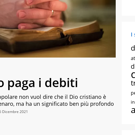
I
d
at
d
o paga i debiti
t
p
polare non vuol dire che il Dio cristiano è
i
denaro, ma ha un significato ben più profondo
26 Dicembre 2021