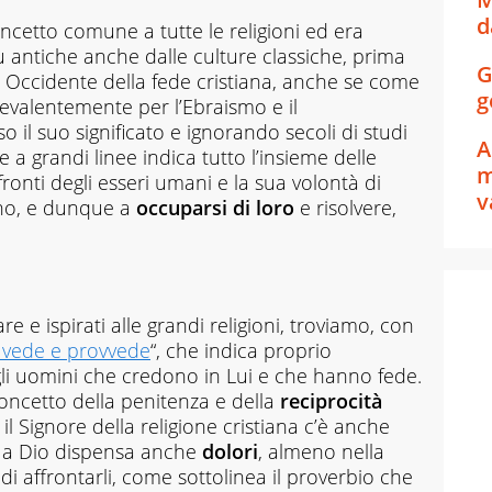
d
cetto comune a tutte le religioni ed era
 antiche anche dalle culture classiche, prima
G
in Occidente della fede cristiana, anche se come
g
revalentemente per l’Ebraismo e il
o il suo significato e ignorando secoli di studi
A
e a grandi linee indica tutto l’insieme delle
m
ronti degli esseri umani e la sua volontà di
v
tino, e dunque a
occuparsi di loro
e risolvere,
re e ispirati alle grandi religioni, troviamo, con
 vede e provvede
“, che indica proprio
egli uomini che credono in Lui e che hanno fede.
concetto della penitenza e della
reciprocità
o il Signore della religione cristiana c’è anche
Ma Dio dispensa anche
dolori
, almeno nella
 di affrontarli, come sottolinea il proverbio che