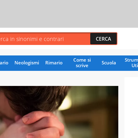
Come si
Strum
ario
Neologismi
Rimario
Scuola
scrive
Uti