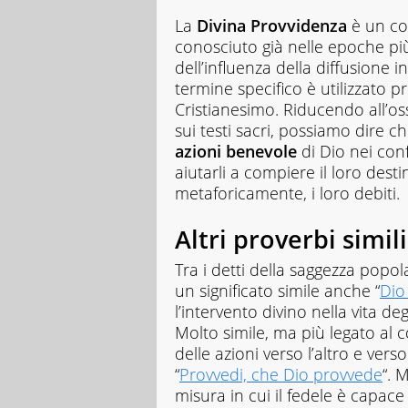
La
Divina Provvidenza
è un con
conosciuto già nelle epoche più
dell’influenza della diffusione 
termine specifico è utilizzato p
Cristianesimo. Riducendo all’oss
sui testi sacri, possiamo dire ch
azioni benevole
di Dio nei conf
aiutarli a compiere il loro des
metaforicamente, i loro debiti.
Altri proverbi simili
Tra i detti della saggezza popola
un significato simile anche “
Dio
l’intervento divino nella vita d
Molto simile, ma più legato al 
delle azioni verso l’altro e vers
“
Provvedi, che Dio provvede
“. 
misura in cui il fedele è capace