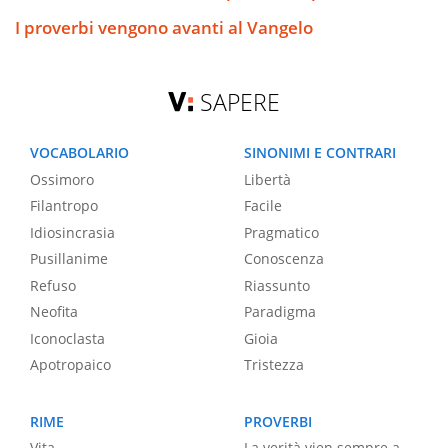
I proverbi vengono avanti al Vangelo
SAPERE
VOCABOLARIO
SINONIMI E CONTRARI
Ossimoro
Libertà
Filantropo
Facile
Idiosincrasia
Pragmatico
Pusillanime
Conoscenza
Refuso
Riassunto
Neofita
Paradigma
Iconoclasta
Gioia
Apotropaico
Tristezza
RIME
PROVERBI
Vita
La verità vien sempre a