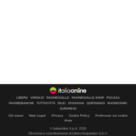
LIBERO
VIRGILIO
PAGINEGIALLE
PAGINEGIALLE SHOP
PGCASA
PAGINEBIANCHE
TUTTOCITTÀ
DILEI
SIVIAGGIA
QUIFINANZA
BUONISSIMO
SUPEREVA
Chi siamo
Note Legali
Privacy
Cookie Policy
Preferenze sui cookie
Aiuto
© Italiaonline S.p.A. 2026
Direzione e coordinamento di Libero Acquisition S.á r.l.