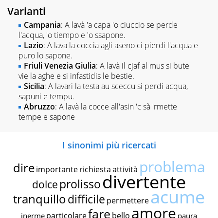
Varianti
Campania
: A lavà 'a capa 'o ciuccio se perde
l'acqua, 'o tiempo e 'o ssapone.
Lazio
: A lava la coccia agli aseno ci pierdi l'acqua e
puro lo sapone.
Friuli Venezia Giulia
: A lavà il cjaf al mus si bute
vie la aghe e si infastidis le bestie.
Sicilia
: A lavari la testa au sceccu si perdi acqua,
sapuni e tempu.
Abruzzo
: A lavà la cocce all'asin 'c sà 'rmette
tempe e sapone
I sinonimi più ricercati
problema
dire
importante
richiesta
attività
divertente
prolisso
dolce
acume
tranquillo
difficile
permettere
amore
fare
particolare
bello
inerme
paura