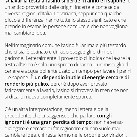
“
A lavar la testa all’asino si perde il ranno e il sapone
” è
un antico proverbio dalle origini incerte e contese da
diverse regioni d’Italia. Le varianti, seppur con qualche
piccola differenza, hanno tutte lo stesso significato e che
prende in esame le persone cocciute e che non vogliono
mai cambiare idea.
Nell’immaginario comune l’asino è l’animale più testardo
che ci sia, è ostinato e di rado esegue gli ordini del
padrone. Letteralmente il proverbio ci indica che lavare la
testa all’asino è solo uno spreco di ranno – un miscuglio di
cenere e acqua bollente usato un tempo per lavare i panni
– e sapone. È
un dispendio inutile di energie cercare di
renderlo più pulito,
perché dopo aver provato
faticosamente a lavarlo, l’asino si ritroverà in men che non
si dica, di nuovo completamente sporco.
C’è un’altra interpretazione, meno letterale della
precedente, che ci suggerisce che parlare
con gli
ignoranti è una gran perdita di tempo
: non ha senso
dialogare e cercare di far ragionare chi non vuole mai
cambiare idea, chi resta fermo nelle proprie convinzioni.