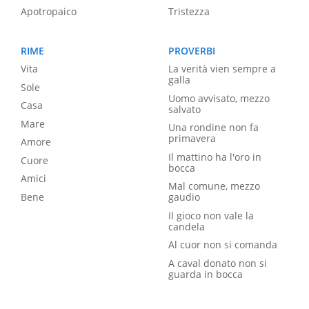
Apotropaico
Tristezza
RIME
PROVERBI
Vita
La verità vien sempre a
galla
Sole
Uomo avvisato, mezzo
Casa
salvato
Mare
Una rondine non fa
primavera
Amore
Il mattino ha l'oro in
Cuore
bocca
Amici
Mal comune, mezzo
Bene
gaudio
Il gioco non vale la
candela
Al cuor non si comanda
A caval donato non si
guarda in bocca