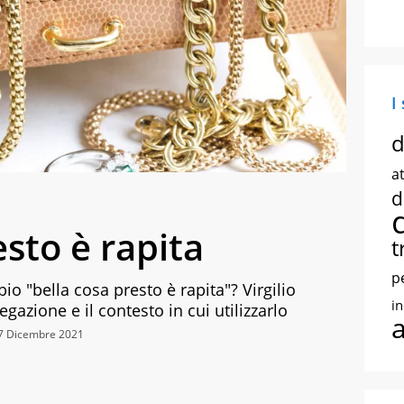
I
d
at
d
esto è rapita
t
p
bio "bella cosa presto è rapita"? Virgilio
i
iegazione e il contesto in cui utilizzarlo
17 Dicembre 2021