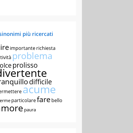
 sinonimi più ricercati
ire
importante
richiesta
problema
tività
prolisso
olce
divertente
ranquillo
difficile
acume
ermettere
fare
particolare
bello
nerme
amore
paura