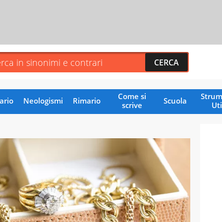
Come si
Strum
ario
Neologismi
Rimario
Scuola
scrive
Uti