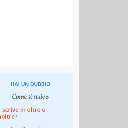
HAI UN DUBBIO
come si scrive
i scrive in oltre o
noltre?