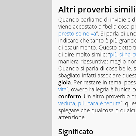
Altri proverbi simili
Quando parliamo di invidie e d
viene accostato a “bella cosa pr
presto se ne va
”. Si parla di u
indicare che tanto è più grand
di esaurimento. Questo detto 
di dire molto simile: “
più si ha 
maniera riassuntiva: meglio n
Quando si parla di cose belle, sp
sbagliato infatti associare que
gioia
. Per restare in tema, pos
vita
”, ovvero l’allegria è l’unica
conforto
. Un altro proverbio da
veduta, più cara è tenuta
”: que
spiegare che qualcosa o qualcu
attenzione.
Significato