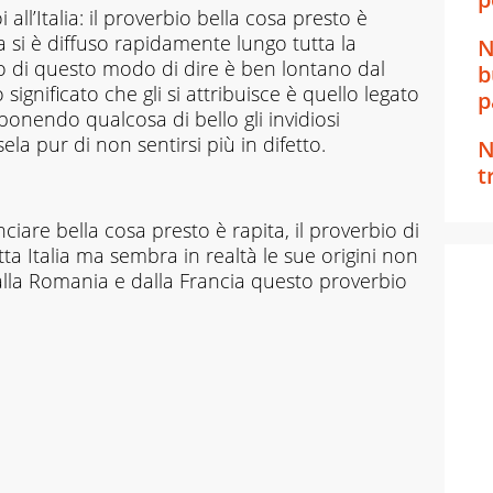
all’Italia: il proverbio bella cosa presto è
a si è diffuso rapidamente lungo tutta la
N
nso di questo modo di dire è ben lontano dal
b
o significato che gli si attribuisce è quello legato
p
sponendo qualcosa di bello gli invidiosi
a pur di non sentirsi più in difetto.
N
t
ciare bella cosa presto è rapita, il proverbio di
tta Italia ma sembra in realtà le sue origini non
alla Romania e dalla Francia questo proverbio