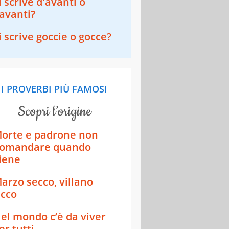
i scrive d'avanti o
avanti?
i scrive goccie o gocce?
I PROVERBI PIÙ FAMOSI
scopri l’origine
orte e padrone non
omandare quando
iene
arzo secco, villano
icco
el mondo c’è da viver
er tutti