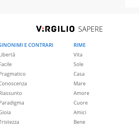
SAPERE
SINONIMI E CONTRARI
RIME
Libertà
Vita
Facile
Sole
Pragmatico
Casa
Conoscenza
Mare
Riassunto
Amore
Paradigma
Cuore
Gioia
Amici
Tristezza
Bene