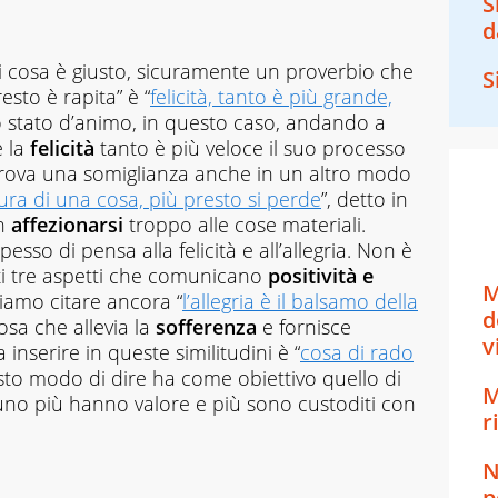
S
d
i cosa è giusto, sicuramente un proverbio che
S
esto è rapita” è “
felicità, tanto è più grande,
no stato d’animo, in questo caso, andando a
e la
felicità
tanto è più veloce il suo processo
trova una somiglianza anche in un altro modo
cura di una cosa, più presto si perde
”, detto in
on
affezionarsi
troppo alle cose materiali.
esso di pensa alla felicità e all’allegria. Non è
sti tre aspetti che comunicano
positività e
M
siamo citare ancora “
l’allegria è il balsamo della
d
 cosa che allevia la
sofferenza
e fornisce
v
 inserire in queste similitudini è “
cosa di rado
sto modo di dire ha come obiettivo quello di
M
no più hanno valore e più sono custoditi con
r
N
p