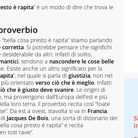
resto è rapita
” è un modo di dire che trova le
.
 proverbio
bella cosa presto è rapita” stiamo parlando
 corretta
. Si potrebbe pensare che significhi
esiderabile da altri. Infatti di solito,
mantici
, tendono a
nascondere le cose belle
e. Esiste anche un altro significato per la
rapita
”, nel quale si parla di
giustizia
, non nel
 più orientato
verso ciò che è meglio
. Infatti
ciò che è giusto deve svanire
. Le origini di
, ma provengono dall’Europa dell’est e più
Nella loro terra, il proverbio recita così “toate
”. Da est a ovest, stavolta si va in
Francia
,
S
 di
Jacques De Bois
, una sorta di dizionario dei
Bella cosa presto è rapita” e recita
i
en tost ravie”.