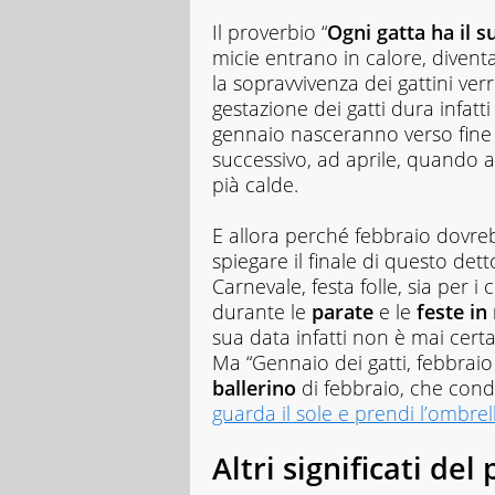
Il proverbio “
Ogni gatta ha il 
micie entrano in calore, diventa
la sopravvivenza dei gattini ve
gestazione dei gatti dura infatti
gennaio nasceranno verso fine m
successivo, ad aprile, quando 
pià calde.
E allora perché febbraio dovre
spiegare il finale di questo det
Carnevale, festa folle, sia per
durante le
parate
e le
feste in
sua data infatti non è mai cert
Ma “Gennaio dei gatti, febbraio 
ballerino
di febbraio, che condu
guarda il sole e prendi l’ombrel
Altri significati del