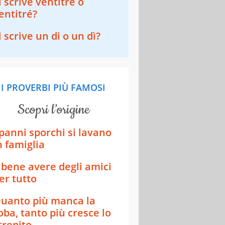
i scrive ventitre o
entitré?
i scrive un di o un dì?
I PROVERBI PIÙ FAMOSI
scopri l’origine
 panni sporchi si lavano
n famiglia
 bene avere degli amici
er tutto
uanto più manca la
oba, tanto più cresce lo
trepito