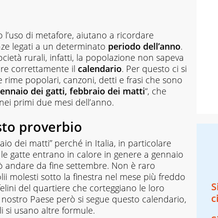
o l’uso di metafore, aiutano a ricordare
sanze legati a un determinato
periodo dell’anno
.
cietà rurali, infatti, la popolazione non sapeva
gere correttamente il
calendario
. Per questo ci si
e rime popolari, canzoni, detti e frasi che sono
ennaio dei gatti, febbraio dei matti
“, che
nei primi due mesi dell’anno.
esto proverbio
aio dei matti” perché in Italia, in particolare
 le gatte entrano in calore in genere a gennaio
 andare da fine settembre. Non è raro
ii molesti sotto la finestra nel mese più freddo
S
elini del quartiere che corteggiano le loro
c
l nostro Paese però si segue questo calendario,
li si usano altre formule.