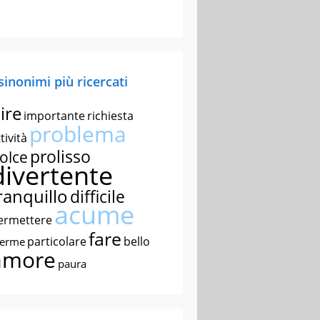
 sinonimi più ricercati
ire
importante
richiesta
problema
tività
prolisso
olce
divertente
ranquillo
difficile
acume
ermettere
fare
particolare
bello
nerme
amore
paura