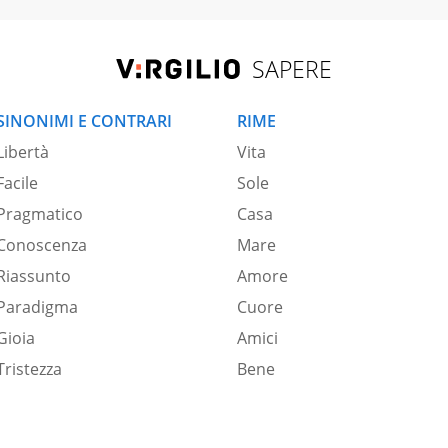
SAPERE
SINONIMI E CONTRARI
RIME
Libertà
Vita
Facile
Sole
Pragmatico
Casa
Conoscenza
Mare
Riassunto
Amore
Paradigma
Cuore
Gioia
Amici
Tristezza
Bene