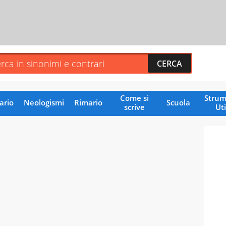
Come si
Strum
ario
Neologismi
Rimario
Scuola
scrive
Uti