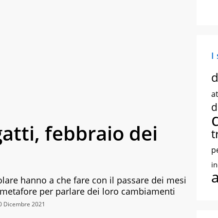
I
d
at
d
atti, febbraio dei
t
p
i
olare hanno a che fare con il passare dei mesi
e metafore per parlare dei loro cambiamenti
30 Dicembre 2021