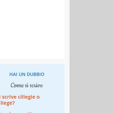
HAI UN DUBBIO
come si scrive
i scrive ciliegie o
iliege?