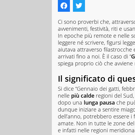
Ci sono proverbi che, attravers
avvenimenti, festività, riti e u
In epoche più remote e nelle so
leggere né scrivere, figursi leg
aiutava attraverso filastrocche 
arrivati fino a noi. È il caso di “
G
spiega proprio ciò che avviene 
Il significato di qu
Si dice “Gennaio dei gatti, febbr
nelle
più calde
regioni del Sud,
dopo una
lunga pausa
che può
dunque iniziare a sentire miagol
dell’anno, potrebbero essere i f
amate. Non in tutte le zone de
e infatti nelle regioni meridiona