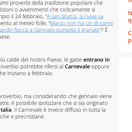
simi proverbi della tradizione popolare che
dizioni o avvenimenti che ciclicamente si
N
io il 24 febbraio, “
A san Mattia, la neve va
q
ento al meteo folle, “
Marzo non ha un dì come
ando fiocca a Gennaio puntella il granaio
“? È
C
mese.
p
ù calde del nostro Paese, le gatte
entrano in
roverbio potrebbe rifersi al
Carnevale
oppure
he iniziano a febbraio.
 proverbio, ma considerando che gennaio viene
atte, è possibile ipotizzare che si sia originato
Italia
. Il Carnevale è invece diffuso in tutta la
iche e precristiane.