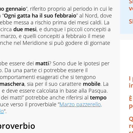
S
v
suo gennaio
“, riferito proprio al periodo in cui le
 “
Ogni gatta ha il suo febbraio
” al Nord, dove
S
rrebbe messa a rischio prima dei mesi caldi. La
 circa
due mesi
, e dunque i piccoli concepiti a
arzo, e quelli concepiti a febbraio il mese
anche nel Meridione si può godere di giornate
bbe essere dei
matti
? Sono due le ipotesi per
to. Da una parte ci potrebbe essere il
 i comportamenti esagerati che si tengono
I
 maschera
, sia per il suo carattere
mobile
. La
i
a e deve essere calcolata in base alla Pasqua.
dei matti” potrebbe anche riferirsi al
tempo
È
ce verso il proverbiale “
Marzo pazzerello,
p
lo
“.
Q
 proverbio
r
s