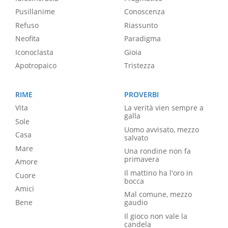
Pusillanime
Conoscenza
Refuso
Riassunto
Neofita
Paradigma
Iconoclasta
Gioia
Apotropaico
Tristezza
RIME
PROVERBI
Vita
La verità vien sempre a
galla
Sole
Uomo avvisato, mezzo
Casa
salvato
Mare
Una rondine non fa
primavera
Amore
Il mattino ha l'oro in
Cuore
bocca
Amici
Mal comune, mezzo
Bene
gaudio
Il gioco non vale la
candela