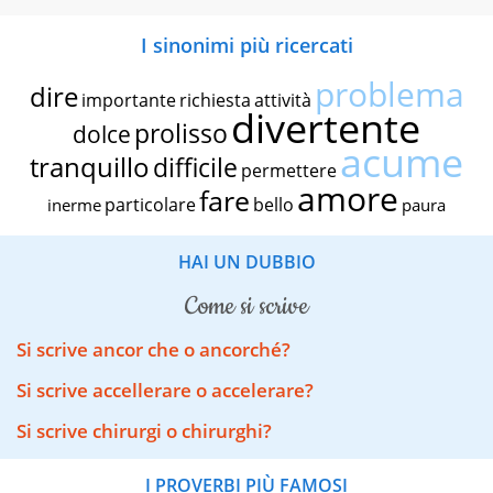
I sinonimi più ricercati
problema
dire
importante
richiesta
attività
divertente
prolisso
dolce
acume
tranquillo
difficile
permettere
amore
fare
particolare
bello
inerme
paura
HAI UN DUBBIO
come si scrive
Si scrive ancor che o ancorché?
Si scrive accellerare o accelerare?
Si scrive chirurgi o chirurghi?
I PROVERBI PIÙ FAMOSI