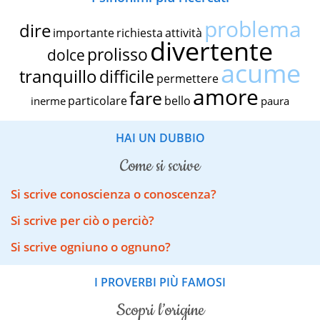
problema
dire
importante
richiesta
attività
divertente
prolisso
dolce
acume
tranquillo
difficile
permettere
amore
fare
particolare
bello
inerme
paura
HAI UN DUBBIO
come si scrive
Si scrive conoscienza o conoscenza?
Si scrive per ciò o perciò?
Si scrive ogniuno o ognuno?
I PROVERBI PIÙ FAMOSI
scopri l’origine