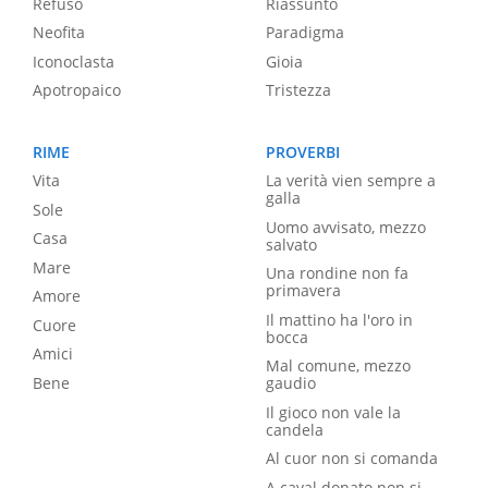
Refuso
Riassunto
Neofita
Paradigma
Iconoclasta
Gioia
Apotropaico
Tristezza
RIME
PROVERBI
Vita
La verità vien sempre a
galla
Sole
Uomo avvisato, mezzo
Casa
salvato
Mare
Una rondine non fa
primavera
Amore
Il mattino ha l'oro in
Cuore
bocca
Amici
Mal comune, mezzo
Bene
gaudio
Il gioco non vale la
candela
Al cuor non si comanda
A caval donato non si