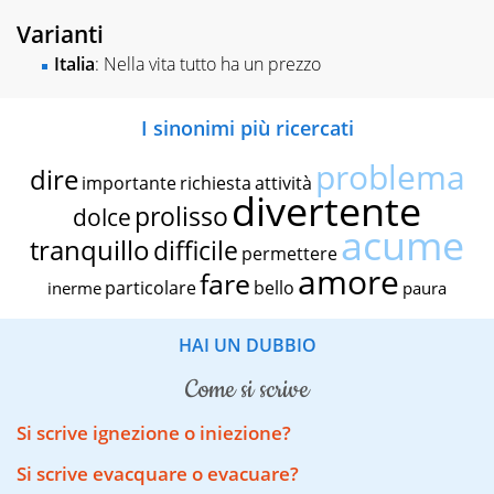
Varianti
Italia
: Nella vita tutto ha un prezzo
I sinonimi più ricercati
problema
dire
importante
richiesta
attività
divertente
prolisso
dolce
acume
tranquillo
difficile
permettere
amore
fare
particolare
bello
inerme
paura
HAI UN DUBBIO
come si scrive
Si scrive ignezione o iniezione?
Si scrive evacquare o evacuare?