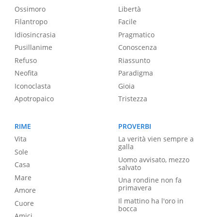
Ossimoro
Libertà
Filantropo
Facile
Idiosincrasia
Pragmatico
Pusillanime
Conoscenza
Refuso
Riassunto
Neofita
Paradigma
Iconoclasta
Gioia
Apotropaico
Tristezza
RIME
PROVERBI
Vita
La verità vien sempre a
galla
Sole
Uomo avvisato, mezzo
Casa
salvato
Mare
Una rondine non fa
primavera
Amore
Il mattino ha l'oro in
Cuore
bocca
Amici