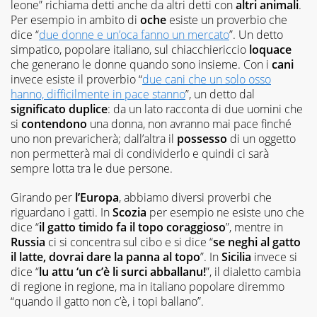
leone” richiama detti anche da altri detti con
altri animali
.
Per esempio in ambito di
oche
esiste un proverbio che
dice “
due donne e un’oca fanno un mercato
”. Un detto
simpatico, popolare italiano, sul chiacchiericcio
loquace
che generano le donne quando sono insieme. Con i
cani
invece esiste il proverbio “
due cani che un solo osso
hanno, difficilmente in pace stanno
”, un detto dal
significato duplice
: da un lato racconta di due uomini che
si
contendono
una donna, non avranno mai pace finché
uno non prevaricherà; dall’altra il
possesso
di un oggetto
non permetterà mai di condividerlo e quindi ci sarà
sempre lotta tra le due persone.
Girando per
l’Europa
, abbiamo diversi proverbi che
riguardano i gatti. In
Scozia
per esempio ne esiste uno che
dice “
il gatto timido fa il topo coraggioso
”, mentre in
Russia
ci si concentra sul cibo e si dice “
se neghi al gatto
il latte, dovrai dare la panna al topo
”. In
Sicilia
invece si
dice “
lu attu ‘un c’è li surci abballanu!
”, il dialetto cambia
di regione in regione, ma in italiano popolare diremmo
“quando il gatto non c’è, i topi ballano”.