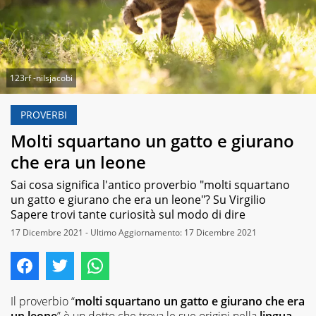
123rf -nilsjacobi
PROVERBI
Molti squartano un gatto e giurano
che era un leone
Sai cosa significa l'antico proverbio "molti squartano
un gatto e giurano che era un leone"? Su Virgilio
Sapere trovi tante curiosità sul modo di dire
17 Dicembre 2021 - Ultimo Aggiornamento: 17 Dicembre 2021
Il proverbio “
molti squartano un gatto e giurano che era
un leone
” è un detto che trova le sue origini nella
lingua