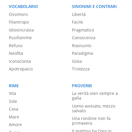
VOCABOLARIO
SINONIMI E CONTRARI
Ossimoro
Libertà
Filantropo
Facile
Idiosincrasia
Pragmatico
Pusillanime
Conoscenza
Refuso
Riassunto
Neofita
Paradigma
Iconoclasta
Gioia
Apotropaico
Tristezza
RIME
PROVERBI
Vita
La verità vien sempre a
galla
Sole
Uomo avvisato, mezzo
Casa
salvato
Mare
Una rondine non fa
primavera
Amore
Il mattino ha l'oro in