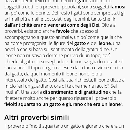
passare per il bello del momento. I
gatti
sono molto
soggetti a detti e a proverbi popolani, sono soggetti
famosi
un po’ come le donne. Del resto i gatti sono sempre stati gli
animali più amati e coccolati dagli uomini, tanto che fin
dall’antichità
erano venerati come degli Dei
. Oltre ai
proverbi, esistono anche
favole
che spesso si
accompagnano a questo animale, un po’ come quella che
ha come protagonisti le figure del
gatto
e del
leone
, una
novella che si basa sul sentimento della gratitudine. Un
leone non riusciva a dormire per via di un topo, così
chiede al gatto di sorvegliarlo e di non svegliarlo durante il
suo sonno. Il topo un giorno esce dalla tana e viene ucciso
dal gatto, da quel momento il leone non si è più
interessato del gatto. Così alla sua richiesta, il leone disse al
micio “eri un guardiano, ora di te che me ne faccio? Sei
inutile”. Una storia
di sentimento e di gratitudine
che fa
riflettere molto anche per quanto riguarda il proverbio
“
Molti squartano un gatto e giurano che era un leone
”.
Altri proverbi simili
Il proverbio “molti squartano un gatto e giurano che era un