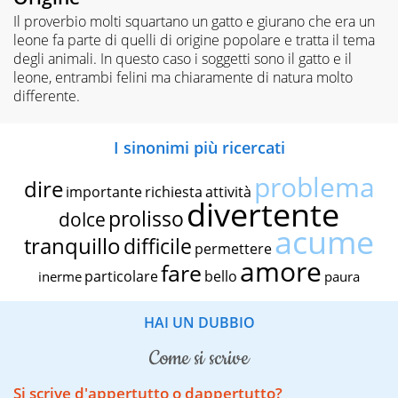
Il proverbio molti squartano un gatto e giurano che era un
leone fa parte di quelli di origine popolare e tratta il tema
degli animali. In questo caso i soggetti sono il gatto e il
leone, entrambi felini ma chiaramente di natura molto
differente.
I sinonimi più ricercati
problema
dire
importante
richiesta
attività
divertente
prolisso
dolce
acume
tranquillo
difficile
permettere
amore
fare
particolare
bello
inerme
paura
HAI UN DUBBIO
come si scrive
Si scrive d'appertutto o dappertutto?