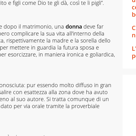
to e figli come Dio te gli dà, così te li pigli”.
c
b
che dopo il matrimonio, una
donna
deve far
C
ro complicare la sua vita all'interno della
n
ta, rispettivamente la madre e la sorella dello
 per mettere in guardia la futura sposa e
L
esorcizzare, in maniera ironica e goliardica,
p
onosciuta: pur essendo molto diffuso in gran
risalire con esattezza alla zona dove ha avuto
meno al suo autore. Si tratta comunque di un
ato per via orale tramite la proverbiale