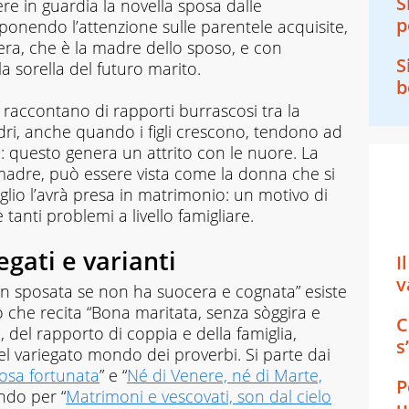
S
re in guardia la novella sposa dalle
p
 ponendo l’attenzione sulle parentele acquisite,
era, che è la madre dello sposo, e con
S
la sorella del futuro marito.
b
 raccontano di rapporti burrascosi tra la
ri, anche quando i figli crescono, tendono ad
: questo genera un attrito con le nuore. La
 madre, può essere vista come la donna che si
 figlio l’avrà presa in matrimonio: un motivo di
anti problemi a livello famigliare.
egati e varianti
I
v
n sposata se non ha suocera e cognata” esiste
no che recita “Bona maritata, senza sòggira e
C
 del rapporto di coppia e della famiglia,
s
nel variegato mondo dei proverbi. Si parte dai
osa fortunata
” e “
Né di Venere, né di Marte,
P
ndo per “
Matrimoni e vescovati, son dal cielo
u