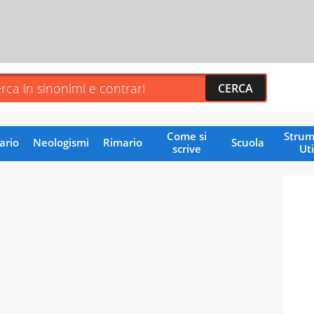
Come si
Strum
ario
Neologismi
Rimario
Scuola
scrive
Uti