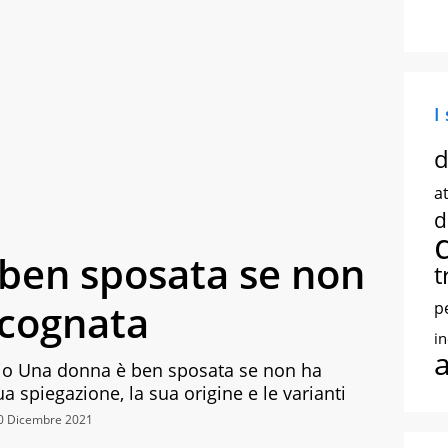
I
d
at
d
ben sposata se non
t
 cognata
p
i
rbio Una donna è ben sposata se non ha
a spiegazione, la sua origine e le varianti
10 Dicembre 2021