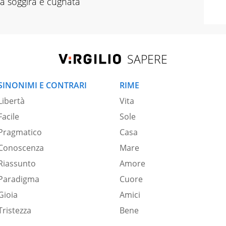
za sòggira e cugnata
SAPERE
SINONIMI E CONTRARI
RIME
Libertà
Vita
Facile
Sole
Pragmatico
Casa
Conoscenza
Mare
Riassunto
Amore
Paradigma
Cuore
Gioia
Amici
Tristezza
Bene