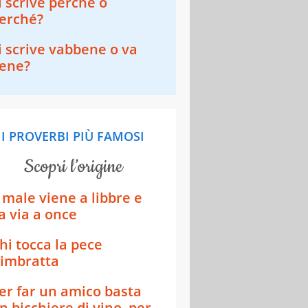
i scrive perchè o
erché?
i scrive vabbene o va
ene?
I PROVERBI PIÙ FAMOSI
scopri l’origine
l male viene a libbre e
a via a once
hi tocca la pece
’imbratta
er far un amico basta
n bicchiere di vino, per