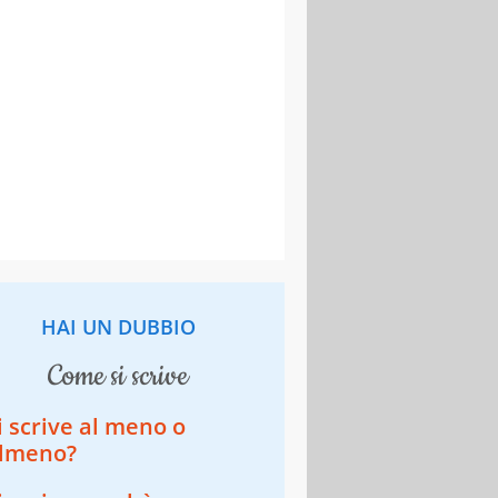
HAI UN DUBBIO
come si scrive
i scrive al meno o
lmeno?