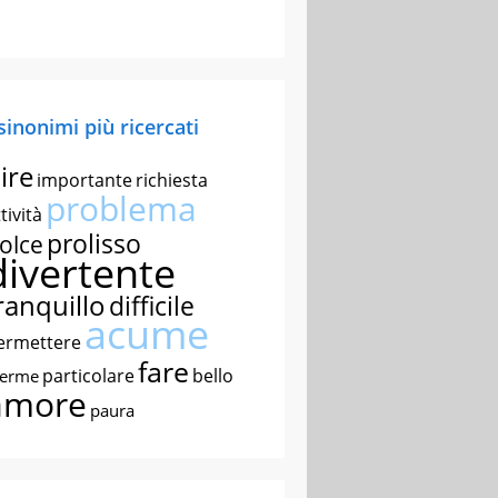
 sinonimi più ricercati
ire
importante
richiesta
problema
tività
prolisso
olce
divertente
ranquillo
difficile
acume
ermettere
fare
particolare
bello
nerme
amore
paura