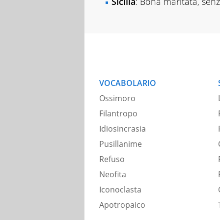
Sicilia
: Bona maritata, sen
VOCABOLARIO
Ossimoro
Filantropo
Idiosincrasia
Pusillanime
Refuso
Neofita
Iconoclasta
Apotropaico