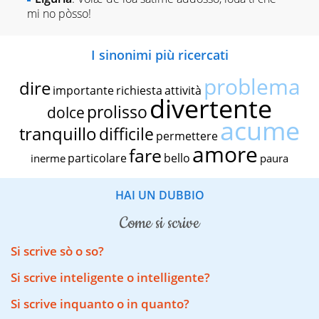
mi no pòsso!
I sinonimi più ricercati
problema
dire
importante
richiesta
attività
divertente
prolisso
dolce
acume
tranquillo
difficile
permettere
amore
fare
particolare
bello
inerme
paura
HAI UN DUBBIO
come si scrive
Si scrive sò o so?
Si scrive inteligente o intelligente?
Si scrive inquanto o in quanto?