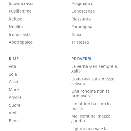
Idiosincrasia
Pragmatico
Pusillanime
Conoscenza
Refuso
Riassunto
Neofita
Paradigma
Iconoclasta
Gioia
Apotropaico
Tristezza
RIME
PROVERBI
Vita
La verità vien sempre a
galla
Sole
Uomo avvisato, mezzo
Casa
salvato
Mare
Una rondine non fa
primavera
Amore
Il mattino ha l'oro in
Cuore
bocca
Amici
Mal comune, mezzo
Bene
gaudio
Il gioco non vale la