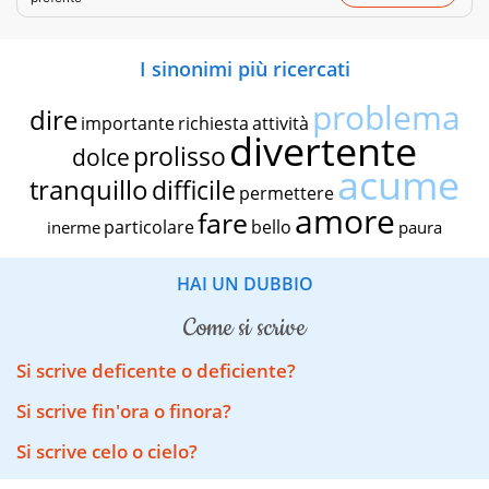
I sinonimi più ricercati
problema
dire
importante
richiesta
attività
divertente
prolisso
dolce
acume
tranquillo
difficile
permettere
amore
fare
particolare
bello
inerme
paura
HAI UN DUBBIO
come si scrive
Si scrive deficente o deficiente?
Si scrive fin'ora o finora?
Si scrive celo o cielo?