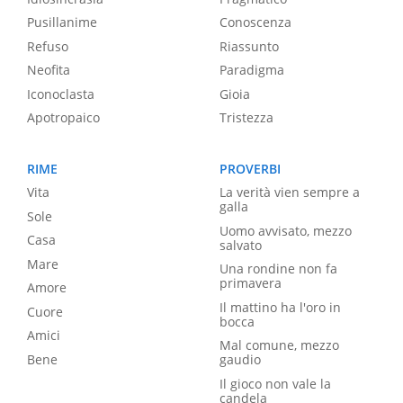
Pusillanime
Conoscenza
Refuso
Riassunto
Neofita
Paradigma
Iconoclasta
Gioia
Apotropaico
Tristezza
RIME
PROVERBI
Vita
La verità vien sempre a
galla
Sole
Uomo avvisato, mezzo
Casa
salvato
Mare
Una rondine non fa
primavera
Amore
Il mattino ha l'oro in
Cuore
bocca
Amici
Mal comune, mezzo
Bene
gaudio
Il gioco non vale la
candela