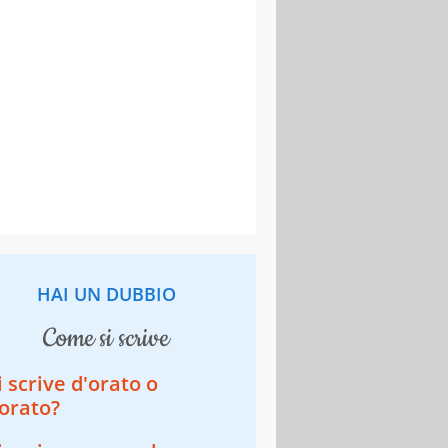
HAI UN DUBBIO
come si scrive
i scrive d'orato o
orato?