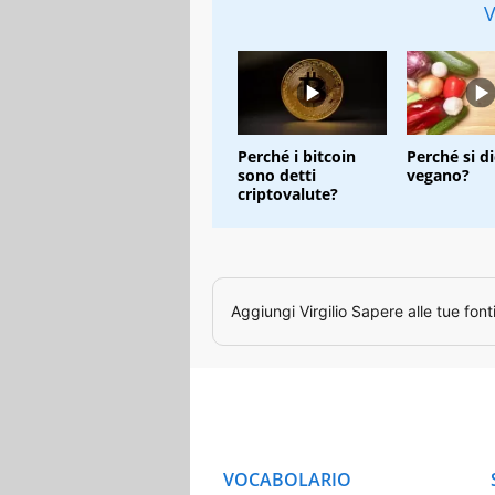
V
Perché i bitcoin
Perché si d
sono detti
vegano?
criptovalute?
Aggiungi
Virgilio Sapere
alle tue font
VOCABOLARIO