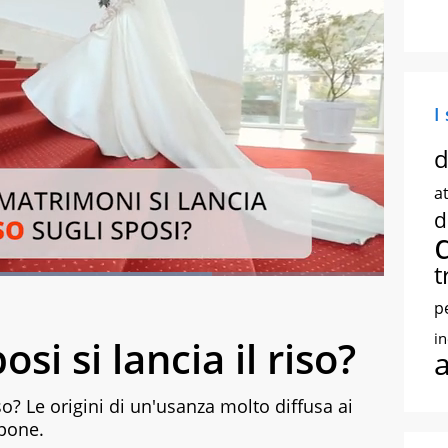
I
d
at
d
t
ded
:
73.06%
creen
p
i
si si lancia il riso?
iso? Le origini di un'usanza molto diffusa ai
pone.