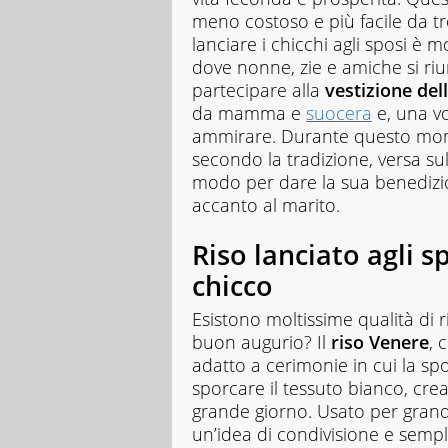
meno costoso e più facile da tr
lanciare i chicchi agli sposi è m
dove nonne, zie e amiche si ri
partecipare alla
vestizione del
da mamma e
suocera
e, una vo
ammirare. Durante questo mome
secondo la tradizione, versa su
modo per dare la sua benedizio
accanto al marito.
Riso lanciato agli sp
chicco
Esistono moltissime qualità di ri
buon augurio? Il
riso Venere
, 
adatto a cerimonie in cui la sp
sporcare il tessuto bianco, cre
grande giorno. Usato per grandi 
un’idea di condivisione e sempli