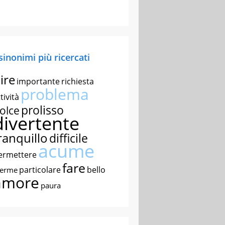
 sinonimi più ricercati
ire
importante
richiesta
problema
tività
prolisso
olce
divertente
ranquillo
difficile
acume
ermettere
fare
particolare
bello
nerme
amore
paura