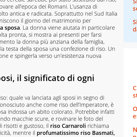
S
ovare all’epoca dei Romani. L’usanza di
s
olto antica e radicata. Soprattutto nel Sud Italia
uniscono il giorno del matrimonio per
S
la sposa
. La donna viene aiutata in particolare
d
lta pronta, si mostra ai presenti per farsi
nto la donna più anziana della famiglia,
lla testa della sposa una confezione di riso. Un
ne e spingerla verso un’esistenza nuova
osi, il significato di ogni
C
s
so: quale va lanciata agli sposi in segno di
conosciuto anche come riso dell’Imperatore, è
O
osa indossa un abito colorato. Potrebbe infatti
e
ando macchie scure, e rovinare le foto del
risotti e gustoso, il
riso Carnaroli
richiama
N
cità, mentre il
profumatissimo riso Basmati,
n