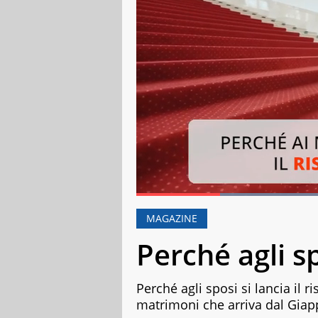
Loa
Current Time
0:18
Duration
1:35
Pause
Unmute
Fulls
MAGAZINE
Perché agli spo
Perché agli sposi si lancia il r
matrimoni che arriva dal Giap