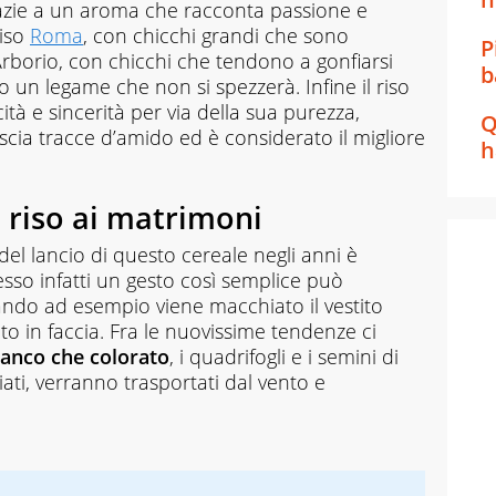
azie a un aroma che racconta passione e
riso
Roma
, con chicchi grandi che sono
P
 Arborio, con chicchi che tendono a gonfiarsi
b
 un legame che non si spezzerà. Infine il riso
ità e sincerità per via della sua purezza,
Q
cia tracce d’amido ed è considerato il migliore
h
i riso ai matrimoni
 del lancio di questo cereale negli anni è
sso infatti un gesto così semplice può
ndo ad esempio viene macchiato il vestito
ato in faccia. Fra le nuovissime tendenze ci
bianco che colorato
, i quadrifogli e i semini di
iati, verranno trasportati dal vento e