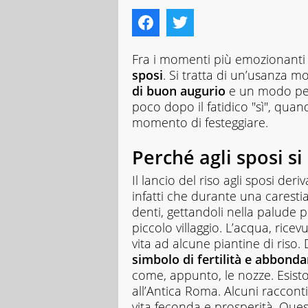
Fra i momenti più emozionanti 
sposi
. Si tratta di un’usanza m
di buon augurio
e un modo per 
poco dopo il fatidico "sì", quand
momento di festeggiare.
Perché agli sposi si 
Il lancio del riso agli sposi deri
infatti che durante una caresti
denti, gettandoli nella palude pe
piccolo villaggio. L’acqua, rice
vita ad alcune piantine di riso
simbolo di fertilità e abbond
come, appunto, le nozze. Esiston
all’Antica Roma. Alcuni raccont
vita feconda e prosperità. Quest