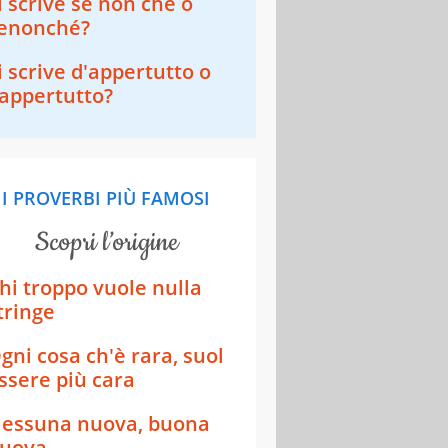
i scrive se non che o
enonché?
i scrive d'appertutto o
appertutto?
I PROVERBI PIÙ FAMOSI
scopri l’origine
hi troppo vuole nulla
tringe
gni cosa ch'è rara, suol
ssere più cara
essuna nuova, buona
uova