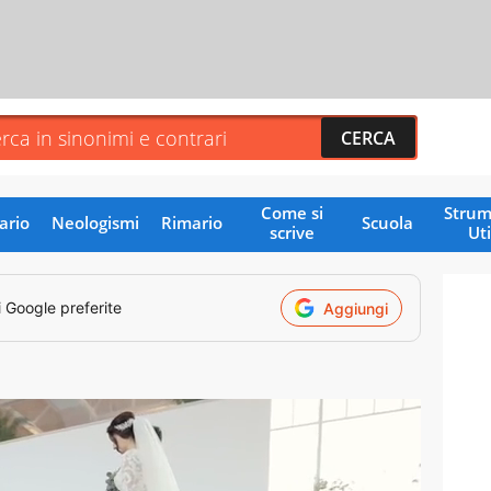
Come si
Strum
ario
Neologismi
Rimario
Scuola
scrive
Uti
i Google preferite
Aggiungi