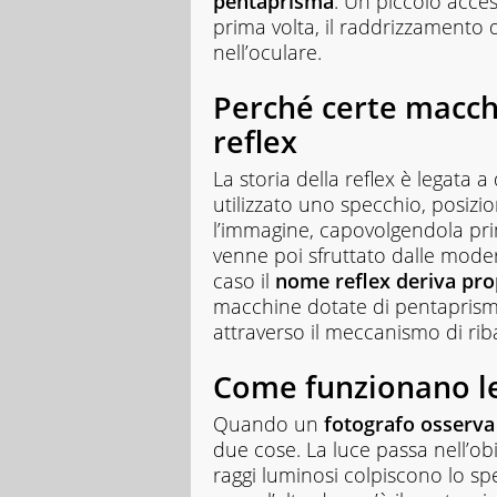
pentaprisma
. Un piccolo acces
prima volta, il raddrizzamento
nell’oculare.
Perché certe macch
reflex
La storia della reflex è legata 
utilizzato uno specchio, posizio
l’immagine, capovolgendola p
venne poi sfruttato dalle moder
caso il
nome reflex deriva prop
macchine dotate di pentaprism
attraverso il meccanismo di ri
Come funzionano le
Quando un
fotografo osserva
due cose. La luce passa nell’ob
raggi luminosi colpiscono lo spe