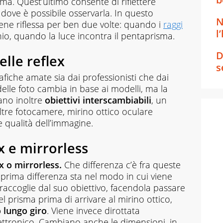
isma. Quest’ultimo consente di riflettere
 dove è possibile osservarla. In questo
N
ne riflessa per ben due volte: quando i
raggi
l
o, quando la luce incontra il pentaprisma.
D
elle reflex
s
fiche amate sia dai professionisti che dai
 delle foto cambia in base ai modelli, ma la
ano inoltre
obiettivi interscambiabili
, un
ltre fotocamere, mirino ottico oculare
e qualità dell’immagine.
x e mirrorless
x o mirrorless.
Che differenza c’è fra queste
prima differenza sta nel modo in cui viene
a raccoglie dal suo obiettivo, facendola passare
el prisma prima di arrivare al mirino ottico,
 lungo giro
. Viene invece dirottata
elettronico. Cambiano anche le dimensioni, in