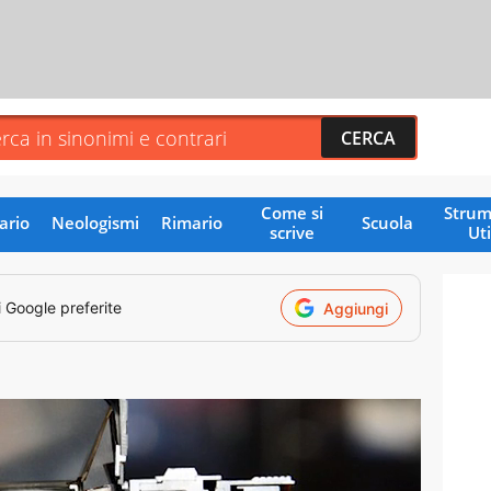
Come si
Strum
ario
Neologismi
Rimario
Scuola
scrive
Uti
i Google preferite
Aggiungi