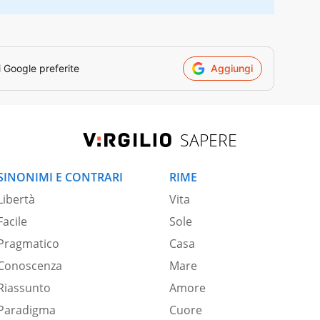
i Google preferite
Aggiungi
SAPERE
SINONIMI E CONTRARI
RIME
Libertà
Vita
Facile
Sole
Pragmatico
Casa
Conoscenza
Mare
Riassunto
Amore
Paradigma
Cuore