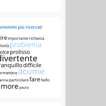
 sinonimi più ricercati
ire
importante
richiesta
problema
tività
prolisso
olce
divertente
ranquillo
difficile
acume
ermettere
fare
particolare
bello
nerme
amore
paura