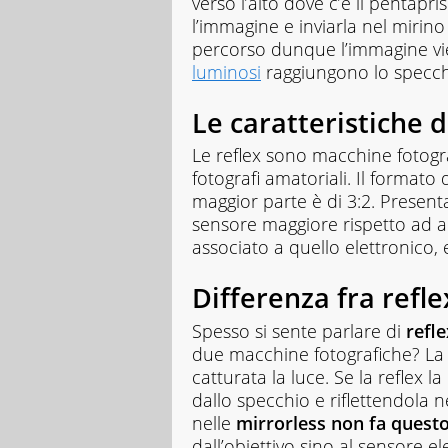
verso l’alto dove c’è il pentapr
l’immagine e inviarla nel mirino
percorso dunque l’immagine vie
luminosi
raggiungono lo specchi
Le caratteristiche d
Le reflex sono macchine fotogra
fotografi amatoriali. Il formato
maggior parte è di 3:2. Present
sensore maggiore rispetto ad a
associato a quello elettronico, 
Differenza fra refle
Spesso si sente parlare di
refle
due macchine fotografiche? La 
catturata la luce. Se la reflex l
dallo specchio e riflettendola n
nelle
mirrorless non fa questo
dall’obiettivo sino al sensore 