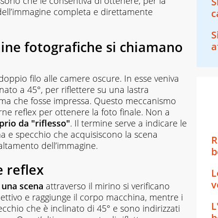
sorio che le consentiva di ottenere, per la
S
 dell’immagine completa e direttamente
c
S
ine fotografiche si chiamano
a
a doppio filo alle camere oscure. In esse veniva
nato a 45°, per riflettere su una lastra
rima che fosse impressa. Questo meccanismo
ne reflex per ottenere la foto finale. Non a
rio da "riflesso"
. Il termine serve a indicare le
a e specchio che acquisiscono la scena
R
baltamento dell’immagine.
b
 reflex
L
v
 una scena
attraverso il mirino si verificano
iettivo e raggiunge il corpo macchina, mentre i
L
cchio che è inclinato di 45° e sono indirizzati
b