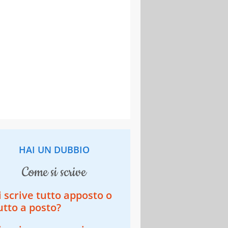
HAI UN DUBBIO
come si scrive
i scrive tutto apposto o
utto a posto?