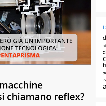
I
d
at
d
t
Loaded
:
88.28%
creen
p
i
 macchine
si chiamano reflex?